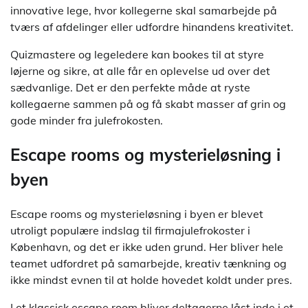
innovative lege, hvor kollegerne skal samarbejde på
tværs af afdelinger eller udfordre hinandens kreativitet.
Quizmastere og legeledere kan bookes til at styre
løjerne og sikre, at alle får en oplevelse ud over det
sædvanlige. Det er den perfekte måde at ryste
kollegaerne sammen på og få skabt masser af grin og
gode minder fra julefrokosten.
Escape rooms og mysterieløsning i
byen
Escape rooms og mysterieløsning i byen er blevet
utroligt populære indslag til firmajulefrokoster i
København, og det er ikke uden grund. Her bliver hele
teamet udfordret på samarbejde, kreativ tænkning og
ikke mindst evnen til at holde hovedet koldt under pres.
I et klassisk escape room bliver deltagerne låst inde i et