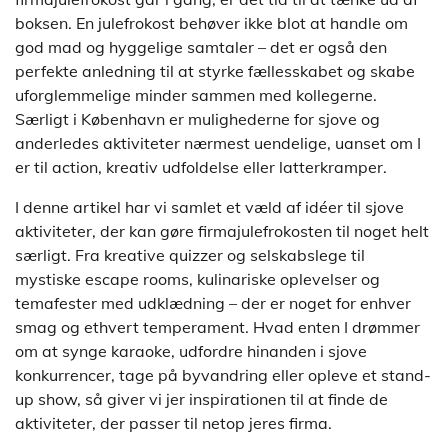
boksen. En julefrokost behøver ikke blot at handle om
god mad og hyggelige samtaler – det er også den
perfekte anledning til at styrke fællesskabet og skabe
uforglemmelige minder sammen med kollegerne.
Særligt i København er mulighederne for sjove og
anderledes aktiviteter nærmest uendelige, uanset om I
er til action, kreativ udfoldelse eller latterkramper.
I denne artikel har vi samlet et væld af idéer til sjove
aktiviteter, der kan gøre firmajulefrokosten til noget helt
særligt. Fra kreative quizzer og selskabslege til
mystiske escape rooms, kulinariske oplevelser og
temafester med udklædning – der er noget for enhver
smag og ethvert temperament. Hvad enten I drømmer
om at synge karaoke, udfordre hinanden i sjove
konkurrencer, tage på byvandring eller opleve et stand-
up show, så giver vi jer inspirationen til at finde de
aktiviteter, der passer til netop jeres firma.