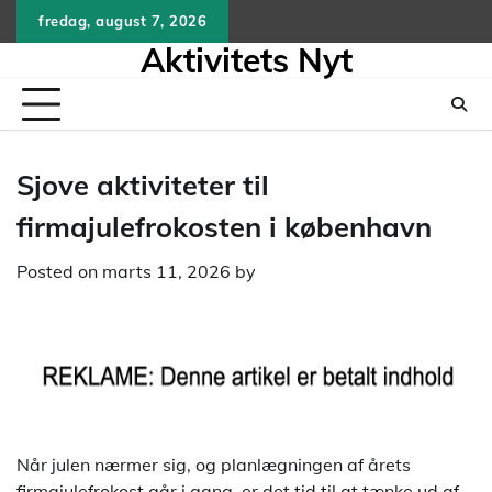
Skip
fredag, august 7, 2026
to
Aktivitets Nyt
content
Sjove aktiviteter til
firmajulefrokosten i københavn
Posted on
marts 11, 2026
by
Når julen nærmer sig, og planlægningen af årets
firmajulefrokost går i gang, er det tid til at tænke ud af