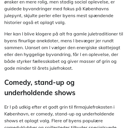
ønsker en mere rolig, men stadig social oplevelse, er
guidede byvandringer med fokus på Københavns
julepynt, skjulte perler eller byens mest spændende
historier også et oplagt valg.
Her kan I blive klogere på alt fra gamle juletraditioner til
byens finurlige anekdoter, mens I bevæger jer rundt
sammen. Uanset om I vælger den energiske skattejagt
eller den hyggelige byvandring, får I en oplevelse, der
både styrker fællesskabet og giver masser af grin og
gode minder til årets julefrokost.
Comedy, stand-up og
underholdende shows
Er I på udkig efter et godt grin til firmajulefrokosten i
København, er comedy, stand-up og underholdende
shows et oplagt valg. Flere af byens populære
comedyklubber og spillesteder tilbyder specialsyede