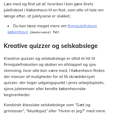
Læs med og find ud af, hvordan I kan gøre årets
julefrokost i København til en fest, som alle vil tale om
længe efter, at julelysene er slukket.
Du kan læse meget mere om
firmajulefrokost
københavn
her.
Kreative quizzer og selskabslege
Kreative quizzer og selskabslege er altid et hit til
firmajulefrokosten og skaber en afslappet og sjov
stemning, hvor alle kan være med. I København findes
der masser af muligheder for at få skræddersyet
quizzer, der tager udgangspunkt i jeres arbejdsplads,
sjove juletemaer eller kendte københavnske
begivenheder.
Kombinér klassiske selskabslege som “Gæt og
grimasser”, “Musikquiz” eller “Hvem er jeg?” med mere