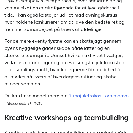
Prøv eksempelvis escape rooms, hvor samarbejde og
kommunikation er altafgørende for at løse gåderne i
tide. I kan også kaste jer ud i et madlavningskursus,
hvor holdene konkurrerer om at lave den bedste ret og
fremmer samarbejdet på tværs af afdelinger.
For de mere eventyrlystne kan en skattejagt gennem
byens hyggelige gader skabe både latter og en
stærkere teamspirit. Uanset hvilken aktivitet I vælger,
vil fælles udfordringer og oplevelser gøre julefrokosten
til et samlingspunkt, hvor kollegaerne får mulighed for
at mødes på tværs af hverdagens rutiner og skabe
minder sammen.
Du kan læse meget mere om
firmajulefrokost københavn
her.
Kreative workshops og teambuilding
Kreative workshops og teambuilding er en oplagt måde