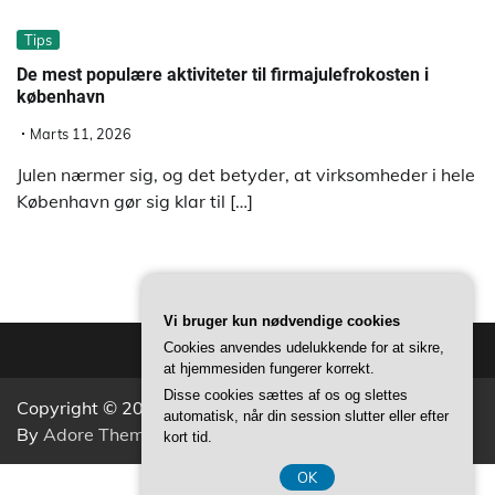
Tips
De mest populære aktiviteter til firmajulefrokosten i
københavn
Marts 11, 2026
Julen nærmer sig, og det betyder, at virksomheder i hele
København gør sig klar til […]
Vi bruger kun nødvendige cookies
Cookies anvendes udelukkende for at sikre,
at hjemmesiden fungerer korrekt.
Disse cookies sættes af os og slettes
Copyright © 2026
Aktivitets Nyt
Theme: Popular News
automatisk, når din session slutter eller efter
By
Adore Themes
.
kort tid.
OK
CVR 37407739