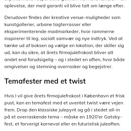
oplevelse, der med garanti vil blive talt om længe efter.
Derudover findes der kreative venue-muligheder som
kunstgallerier, urbane tagterrasser eller
eksperimenterende madmarkeder, hvor rammerne
inspirerer til leg, socialt samvær og nye indtryk. Ved at
tænke ud af boksen og vælge en lokation, der skiller sig
ud, kan du sikre, at årets firmajulefrokost bliver alt
andet end forudsigelig – og i stedet en aften, hvor både
omgivelser og stemning overrasker og begejstrer.
Temafester med et twist
Hvis I vil give årets firmajulefrokost i København et frisk
pust, kan en temafest med et uventet twist være vejen
frem. Drop den klassiske julepynt og gå i stedet all-in
på et overraskende tema – måske en 1920’er Gatsby-
fest, et farverigt karneval eller en futuristisk juleaften.