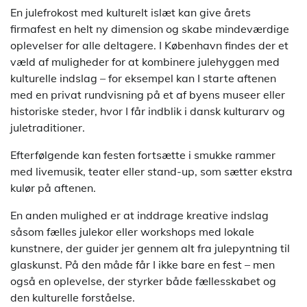
En julefrokost med kulturelt islæt kan give årets
firmafest en helt ny dimension og skabe mindeværdige
oplevelser for alle deltagere. I København findes der et
væld af muligheder for at kombinere julehyggen med
kulturelle indslag – for eksempel kan I starte aftenen
med en privat rundvisning på et af byens museer eller
historiske steder, hvor I får indblik i dansk kulturarv og
juletraditioner.
Efterfølgende kan festen fortsætte i smukke rammer
med livemusik, teater eller stand-up, som sætter ekstra
kulør på aftenen.
En anden mulighed er at inddrage kreative indslag
såsom fælles julekor eller workshops med lokale
kunstnere, der guider jer gennem alt fra julepyntning til
glaskunst. På den måde får I ikke bare en fest – men
også en oplevelse, der styrker både fællesskabet og
den kulturelle forståelse.