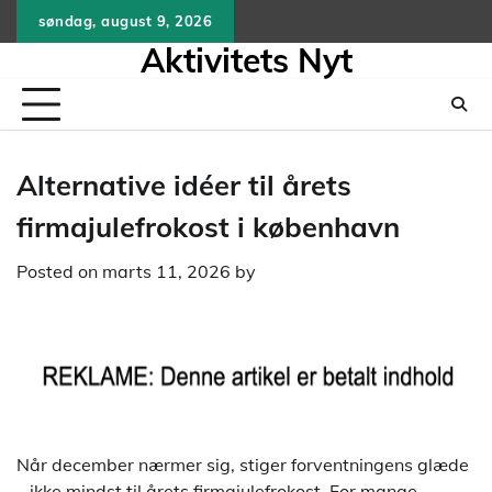
Skip
søndag, august 9, 2026
to
Aktivitets Nyt
content
Alternative idéer til årets
firmajulefrokost i københavn
Posted on
marts 11, 2026
by
Når december nærmer sig, stiger forventningens glæde
– ikke mindst til årets firmajulefrokost. For mange