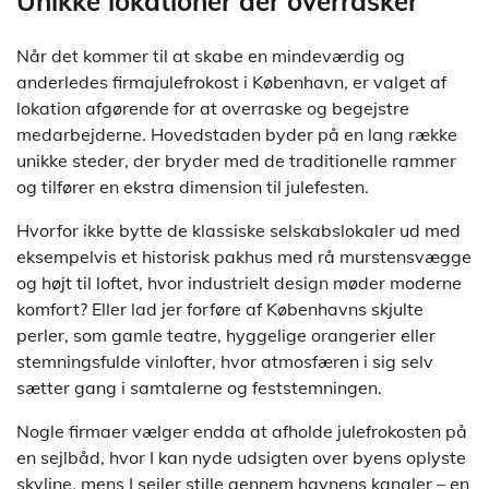
Unikke lokationer der overrasker
Når det kommer til at skabe en mindeværdig og
anderledes firmajulefrokost i København, er valget af
lokation afgørende for at overraske og begejstre
medarbejderne. Hovedstaden byder på en lang række
unikke steder, der bryder med de traditionelle rammer
og tilfører en ekstra dimension til julefesten.
Hvorfor ikke bytte de klassiske selskabslokaler ud med
eksempelvis et historisk pakhus med rå murstensvægge
og højt til loftet, hvor industrielt design møder moderne
komfort? Eller lad jer forføre af Københavns skjulte
perler, som gamle teatre, hyggelige orangerier eller
stemningsfulde vinlofter, hvor atmosfæren i sig selv
sætter gang i samtalerne og feststemningen.
Nogle firmaer vælger endda at afholde julefrokosten på
en sejlbåd, hvor I kan nyde udsigten over byens oplyste
skyline, mens I sejler stille gennem havnens kanaler – en