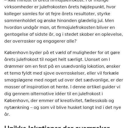
virksomheder er julefrokosten årets højdepunkt, hvor
kolleger samles for at fejre årets resultater, styrke
sammenholdet og ønske hinanden glædelig jul. Men
hvordan undgår man, at firmajulefrokosten bliver en
gentagelse af sidste år, og i stedet skaber en oplevelse,
der overrasker og engagerer alle?
København byder på et væld af muligheder for at gøre
årets julefrokost til noget helt særligt. Uanset om I
drømmer om en fest på en usædvanlig lokation, ønsker
et tema fyldt med sjove overraskelser, eller vil forkæle
smagsløgene med noget ud over det sædvanlige, er der
masser af inspiration at hente. I denne artikel guider vi
dig gennem alternative idéer til en julefrokost i
København, der emmer af kreativitet, fællesskab og
nytænkning – og som vil blive husket langt ind i det nye
år.