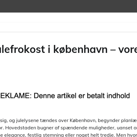
ulefrokost i københavn – vore
ig, og julelysene tændes over København, begynder planlæ
alvor. Hovedstaden bugner af spændende muligheder, uanset
 elegance, festlig stemning eller noget helt tredje. Men hvo