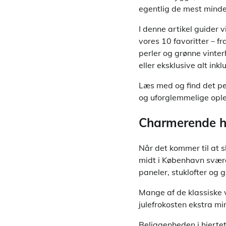
egentlig de mest minde
I denne artikel guider v
vores 10 favoritter – fr
perler og grønne vinter
eller eksklusive alt ink
Læs med og find det per
og uforglemmelige opl
Charmerende his
Når det kommer til at sk
midt i København svære
paneler, stuklofter og
Mange af de klassiske 
julefrokosten ekstra m
Beliggenheden i hjertet