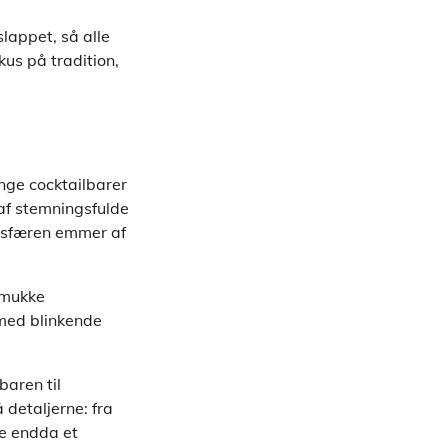
lappet, så alle
kus på tradition,
nge cocktailbarer
 af stemningsfulde
mosfæren emmer af
 smukke
 med blinkende
baren til
 detaljerne: fra
e endda et