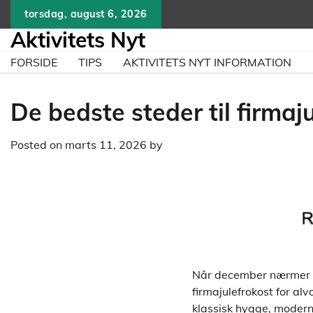
Skip
torsdag, august 6, 2026
to
Aktivitets Nyt
content
FORSIDE
TIPS
AKTIVITETS NYT INFORMATION
De bedste steder til firmaj
Posted on
marts 11, 2026
by
Når december nærmer s
firmajulefrokost for 
klassisk hygge, moderne