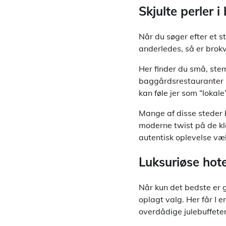
Skjulte perler 
Når du søger efter et s
anderledes, så er brokv
Her finder du små, ste
baggårdsrestauranter m
kan føle jer som “lokale”
Mange af disse steder
moderne twist på de kla
autentisk oplevelse væk
Luksuriøse hote
Når kun det bedste er go
oplagt valg. Her får I e
overdådige julebuffeter 