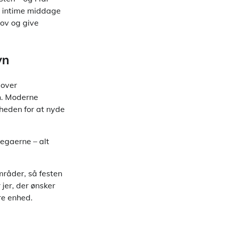
r intime middage
hov og give
vn
 over
n. Moderne
gheden for at nyde
legaerne – alt
råder, så festen
 jer, der ønsker
re enhed.