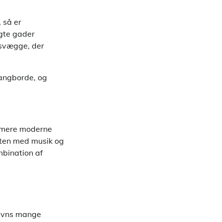
 så er
gte gader
nsvægge, der
langborde, og
g mere moderne
esten med musik og
mbination af
nhavns mange