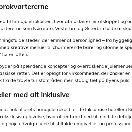
i brokvartererne
ted til firmajulefrokosten, hvor atmosfæren er afslappet og o
artererne som Nørrebro, Vesterbro og Østerbro fulde af skjul
mningsfulde steder, der emmer af personlighed – fra hyggeli
ed kreative menuer til charmerende barer og uformelle spis
 for en aften.
 byder på spændende koncepter og overraskende julemenuer,
ssiske retter. Det er oplagt for virksomheder, der ønsker en
 fra de travle turistområder, men stadig tæt på byens puls.
ller med alt inklusive
dt nok til årets firmajulefrokost, er de luksuriøse hoteller i
n eksklusiv oplevelse, hvor alt er tænkt ned til mindste detalje
og nøje udvalgte vine til stilfulde omgivelser og professionel