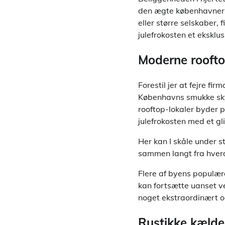
den ægte københavners
eller større selskaber, 
julefrokosten et eksklu
Moderne roofto
Forestil jer at fejre f
Københavns smukke sky
rooftop-lokaler byder p
julefrokosten med et gl
Her kan I skåle under s
sammen langt fra hver
Flere af byens populæ
kan fortsætte uanset vej
noget ekstraordinært o
Rustikke kælde