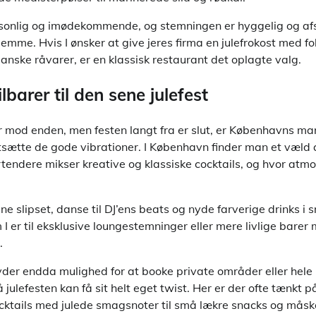
rsonlig og imødekommende, og stemningen er hyggelig og afs
jemme. Hvis I ønsker at give jeres firma en julefrokost med fo
nske råvarer, er en klassisk restaurant det oplagte valg.
lbarer til den sene julefest
er mod enden, men festen langt fra er slut, er Københavns ma
rtsætte de gode vibrationer. I København finder man et væld
rtendere mikser kreative og klassiske cocktails, og hvor at
ne slipset, danse til DJ’ens beats og nyde farverige drinks i
I er til eksklusive loungestemninger eller mere livlige barer
.
byder endda mulighed for at booke private områder eller hele 
ulefesten kan få sit helt eget twist. Her er der ofte tænkt på
ktails med julede smagsnoter til små lækre snacks og måsk