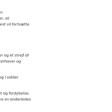
en
r, at
est vil fortsætte
 og et strejf af
terhaver og
g I sidder
t og fordybelse.
eve en anderledes