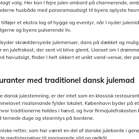
lagt valg. Her kan I fejre julen ombord på charmerende, o
 moderne husbåde med panoramaudsigt til byens oplyste havn
ilføjer et ekstra lag af hygge og eventyr, når I nyder jule
bølgerne og byens pulserende liv.
tilbyder skræddersyede julemenuer, dans på dækket og muligh
år en julefrokost, der sent vil blive glemt. Uanset om I drømm
ed havudsigt, finder I helt sikkert et unikt vand-venue, der pa
auranter med traditionel dansk julemad
 dansk julestemning, er der intet som en klassisk restaurant
emmelavet risalamande fylder lokalet. København byder på et
 hvor traditionerne holdes i hævd, og hvor firmajulefrokosten 
 ternede duge og stearinlys på bordene.
oniske retter, som har været en del af danske juleborde i gene
øde medisterpølser til marinerede sild og rødkål.