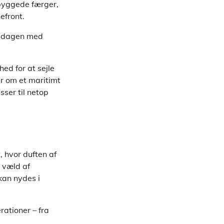
mbyggede færger,
efront.
middagen med
ed for at sejle
er om et maritimt
sser til netop
, hvor duften af
 væld af
kan nydes i
rationer – fra