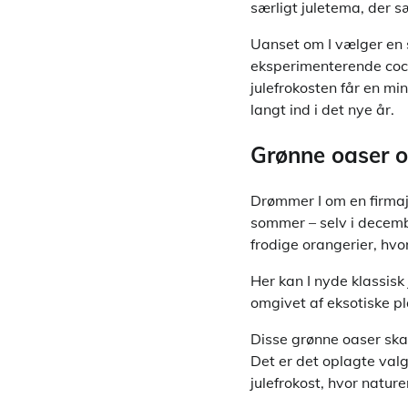
særligt juletema, der sæ
Uanset om I vælger en s
eksperimenterende cock
julefrokosten får en mi
langt ind i det nye år.
Grønne oaser o
Drømmer I om en firmaju
sommer – selv i decemb
frodige orangerier, hvor
Her kan I nyde klassis
omgivet af eksotiske pl
Disse grønne oaser skab
Det er det oplagte valg
julefrokost, hvor natur