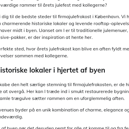
værdige rammer til årets julefest med kollegerne?
i dig til de bedste steder til firmajulefrokost i København. Vi
a charmerende historiske lokaler og levende rooftop-oplevelser
haver midt i byen. Uanset om I er til traditionelle julemenuer
lusive-pakker, er der inspiration at hente her.
fekte sted, hvor årets julefrokost kan blive en aften fyldt m
evelser sammen med kollegerne.
toriske lokaler i hjertet af byen
abe den helt særlige stemning til firmajulefrokosten, er de hi
 at overgå. Her kan I træde ind i smukt restaurerede bygnin
 gamle trægulve sætter rammen om en uforglemmelig aften.
venues byder på en unik kombination af charme, elegance og 
indeværdig.
 af byen gør det desuden nemt for alle at komme til og fra fes