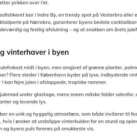
tter prikken over i’et.
ofistikeret bar i Indre By, en trendy spot på Vesterbro eller 
tailperle på Nørrebro, garanterer byens bedste cocktailbare
ndeværdig og festlig afslutning – og at snakken om årets julef
g vinterhaver i byen
lefrokost midt i byen, men omgivet af grønne planter, palmer
er? Flere steder i København byder på lyse, indbydende vin
 I kan fejre julen i afslappede, tropiske rammer.
k julemad under glastage, mens sneen måske falder udenfor, o
anter og levende lys.
er en unik og hyggelig atmosfære, som både inviterer til fes
, hvis I ønsker at undslippe vinterkulden for en stund og opl
en og byens puls forenes på smukkeste vis.