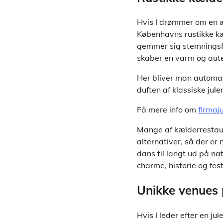
Hvis I drømmer om en æ
Københavns rustikke kæ
gemmer sig stemningsfu
skaber en varm og aute
Her bliver man automati
duften af klassiske jule
Få mere info om
firmaj
Mange af kælderrestau
alternativer, så der er
dans til langt ud på na
charme, historie og fes
Unikke venues 
Hvis I leder efter en j