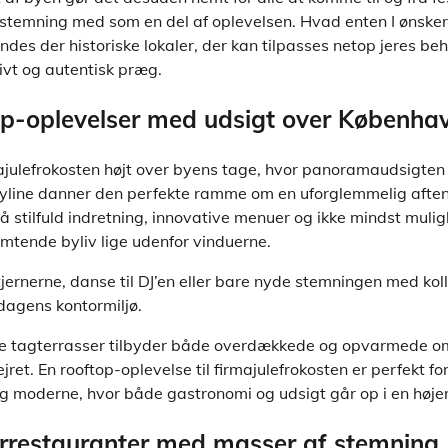
temning med som en del af oplevelsen. Hvad enten I ønske
findes der historiske lokaler, der kan tilpasses netop jeres be
sivt og autentisk præg.
p-oplevelser med udsigt over Københa
irmajulefrokosten højt over byens tage, hvor panoramaudsigten
line danner den perfekte ramme om en uforglemmelig afte
å stilfuld indretning, innovative menuer og ikke mindst muli
imtende byliv lige udenfor vinduerne.
tjernerne, danse til DJ’en eller bare nyde stemningen med kol
dagens kontormiljø.
re tagterrasser tilbyder både overdækkede og opvarmede om
ret. En rooftop-oplevelse til firmajulefrokosten er perfekt for
g moderne, hvor både gastronomi og udsigt går op i en høje
rrestauranter med masser af stemning