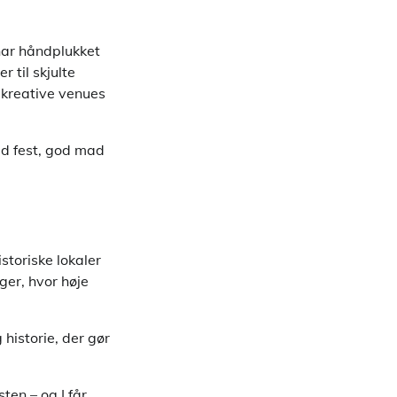
 har håndplukket
 til skjulte
, kreative venues
ed fest, god mad
storiske lokaler
ger, hvor høje
historie, der gør
ten – og I får