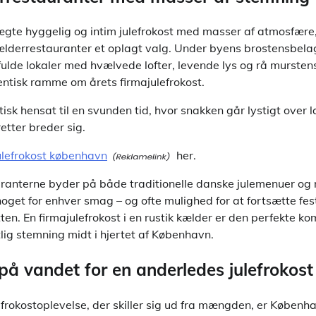
gte hyggelig og intim julefrokost med masser af atmosfære,
lderrestauranter et oplagt valg. Under byens brostensbela
lde lokaler med hvælvede lofter, levende lys og rå murste
ntisk ramme om årets firmajulefrokost.
sk hensat til en svunden tid, hvor snakken går lystigt over 
retter breder sig.
ulefrokost københavn
her.
ranterne byder på både traditionelle danske julemenuer o
 noget for enhver smag – og ofte mulighed for at fortsætte f
tten. En firmajulefrokost i en rustik kælder er den perfekte ko
tlig stemning midt i hjertet af København.
på vandet for en anderledes julefrokost
ulefrokostoplevelse, der skiller sig ud fra mængden, er Købe