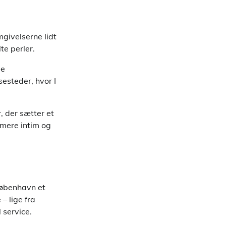
mgivelserne lidt
te perler.
ge
esteder, hvor I
 der sætter et
 mere intim og
 København et
 – lige fra
 service.