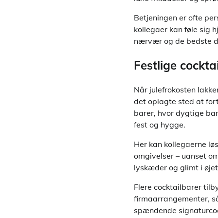
Betjeningen er ofte pe
kollegaer kan føle sig h
nærvær og de bedste da
Festlige cocktai
Når julefrokosten lakk
det oplagte sted at fo
barer, hvor dygtige ba
fest og hygge.
Her kan kollegaerne løs
omgivelser – uanset om 
lyskæder og glimt i øjet
Flere cocktailbarer til
firmaarrangementer, så j
spændende signaturcoc