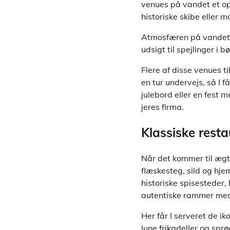
venues på vandet et op
historiske skibe eller
Atmosfæren på vandet t
udsigt til spejlinger i 
Flere af disse venues 
en tur undervejs, så I f
julebord eller en fest m
jeres firma.
Klassiske rest
Når det kommer til ægte
flæskesteg, sild og hj
historiske spisesteder,
autentiske rammer med
Her får I serveret de ik
lune frikadeller og spr