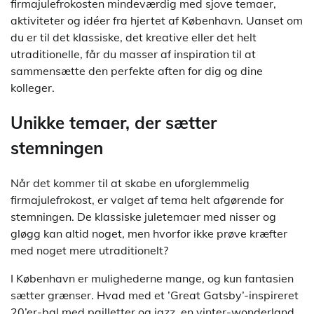
firmajulefrokosten mindeværdig med sjove temaer,
aktiviteter og idéer fra hjertet af København. Uanset om
du er til det klassiske, det kreative eller det helt
utraditionelle, får du masser af inspiration til at
sammensætte den perfekte aften for dig og dine
kolleger.
Unikke temaer, der sætter
stemningen
Når det kommer til at skabe en uforglemmelig
firmajulefrokost, er valget af tema helt afgørende for
stemningen. De klassiske juletemaer med nisser og
gløgg kan altid noget, men hvorfor ikke prøve kræfter
med noget mere utraditionelt?
I København er mulighederne mange, og kun fantasien
sætter grænser. Hvad med et ’Great Gatsby’-inspireret
20’er-bal med pailletter og jazz, en vinter-wonderland