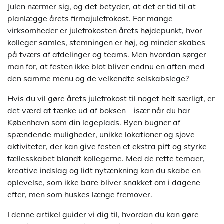
Julen nærmer sig, og det betyder, at det er tid til at
planlægge årets firmajulefrokost. For mange
virksomheder er julefrokosten årets højdepunkt, hvor
kolleger samles, stemningen er høj, og minder skabes
på tværs af afdelinger og teams. Men hvordan sørger
man for, at festen ikke blot bliver endnu en aften med
den samme menu og de velkendte selskabslege?
Hvis du vil gøre årets julefrokost til noget helt særligt, er
det værd at tænke ud af boksen – især når du har
København som din legeplads. Byen bugner af
spændende muligheder, unikke lokationer og sjove
aktiviteter, der kan give festen et ekstra pift og styrke
fællesskabet blandt kollegerne. Med de rette temaer,
kreative indslag og lidt nytænkning kan du skabe en
oplevelse, som ikke bare bliver snakket om i dagene
efter, men som huskes længe fremover.
I denne artikel guider vi dig til, hvordan du kan gøre