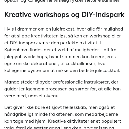
opstår, og kollegaerne virkelig rykker tættere sammen.
Kreative workshops og DIY-indspark
Hvis I drømmer om en julefrokost, hvor alle får mulighed
for at slippe kreativiteten løs, så kan en workshop eller
et DIY-indspark være den perfekte aktivitet. I
København findes der et væld af muligheder – alt fra
julepynt-workshops, hvor I sammen kan kreere jeres
egne unikke dekorationer, til cocktailkurser, hvor
kollegerne dyster om at mikse den bedste julecocktail.
Mange steder tilbyder professionelle instruktører, der
guider jer igennem processen og sørger for, at alle kan
være med, uanset niveau.
Det giver ikke bare et sjovt fællesskab, men også et
håndgribeligt minde fra aftenen, som medarbejderne
kan tage med hjem. Kreative aktiviteter er et populært
valg, fordi de sætter gang i snakken, bryder isen og