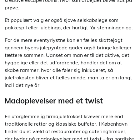
kreative escape rooms, hvor samarbejdet bliver sat på
prøve.
Et populært valg er også sjove selskabslege som
pakkespil eller julebingo, der hurtigt får stemningen op.
For de mere eventyrlystne kan en fælles skattejagt
gennem byens julepyntede gader også bringe kolleger
tættere sammen. Uanset om man er til det aktive, det
hyggelige eller det udfordrende, handler det om at
skabe rammer, hvor alle føler sig inkluderet, så
julefrokosten bliver et fælles minde, man taler om langt
ind i det nye år.
Madoplevelser med et twist
En uforglemmelig firmajulefrokost kræver mere end
traditionelle retter og klassiske buffeter. I København
finder du et væld af restauranter og cateringfirmaer,
der byder på madoplevelser med et twist – fra nordiske