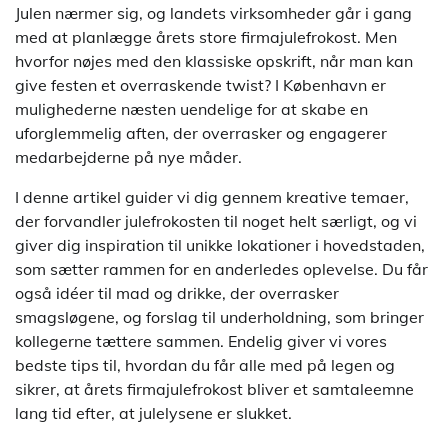
Julen nærmer sig, og landets virksomheder går i gang
med at planlægge årets store firmajulefrokost. Men
hvorfor nøjes med den klassiske opskrift, når man kan
give festen et overraskende twist? I København er
mulighederne næsten uendelige for at skabe en
uforglemmelig aften, der overrasker og engagerer
medarbejderne på nye måder.
I denne artikel guider vi dig gennem kreative temaer,
der forvandler julefrokosten til noget helt særligt, og vi
giver dig inspiration til unikke lokationer i hovedstaden,
som sætter rammen for en anderledes oplevelse. Du får
også idéer til mad og drikke, der overrasker
smagsløgene, og forslag til underholdning, som bringer
kollegerne tættere sammen. Endelig giver vi vores
bedste tips til, hvordan du får alle med på legen og
sikrer, at årets firmajulefrokost bliver et samtaleemne
lang tid efter, at julelysene er slukket.