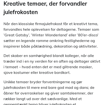
Kreative temaer, der forvandler
julefrokosten
Når den klassiske firmajulefrokost får et kreativt tema,
forvandles hele oplevelsen for deltagerne. Temaer som
’Great Gatsby’, ’Winter Wonderland’ eller ’80’er-disco’
sætter en legende ramme omkring festlighederne og
inspirerer både påklædning, dekoration og aktiviteter.
Det skaber en samhørighed blandt kolleger, når alle
træder ind i en ny verden for en aften og deltager aktivt
i temaet – hvad enten det er med glitrende masker,
sjove kostumer eller kreative bordkort.
Unikke temaer bryder forventningerne og gør
julefrokosten til mere end bare god mad og dans; de
åbner for overraskelser og giver samtaleemner, der
rækker langt ud over det sædvanlige. Med et
gennemtænkt tema bliver julefrokosten et