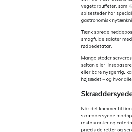
vegetarbuffeter, som Kø
spisesteder har special
gastronomisk nytænkni
Tænk sprøde nøddeposte
smagfulde salater med 
rødbedetatar.
Mange steder serveres 
seitan eller linsebaser
eller bare nysgerrig, ka
højsædet – og hvor all
Skræddersyede
Når det kommer til firm
skræddersyede madoplev
restauranter og cateri
præcis de retter og se