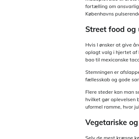
fortælling om ansvarli
Københavns pulserende
Street food og 
Hvis I ønsker at give år
oplagt valg i hjertet a
bao til mexicanske tac
Stemningen er afslappe
fællesskab og gode sam
Flere steder kan man 
hvilket gør oplevelsen
uformel ramme, hvor ju
Vegetariske og
Selv de mest kræsne kø