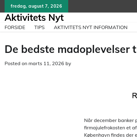
Skip
fredag, august 7, 2026
to
Aktivitets Nyt
content
FORSIDE
TIPS
AKTIVITETS NYT INFORMATION
De bedste madoplevelser ti
Posted on
marts 11, 2026
by
Når december banker på
firmajulefrokosten et a
København findes der et