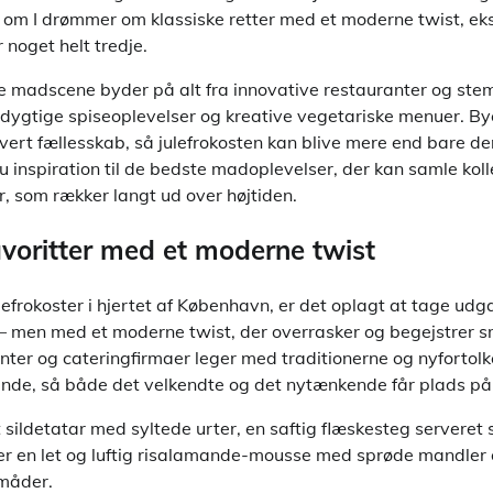
om I drømmer om klassiske retter med et moderne twist, eks
 noget helt tredje.
madscene byder på alt fra innovative restauranter og stem
dygtige spiseoplevelser og kreative vegetariske menuer. B
ert fællesskab, så julefrokosten kan blive mere end bare den
du inspiration til de bedste madoplevelser, der kan samle ko
, som rækker langt ud over højtiden.
avoritter med et moderne twist
efrokoster i hjertet af København, er det oplagt at tage udg
er – men med et moderne twist, der overrasker og begejstrer
nter og cateringfirmaer leger med traditionerne og nyfortolke
nde, så både det velkendte og det nytænkende får plads på
et sildetatar med syltede urter, en saftig flæskesteg serveret
er en let og luftig risalamande-mousse med sprøde mandler
måder.