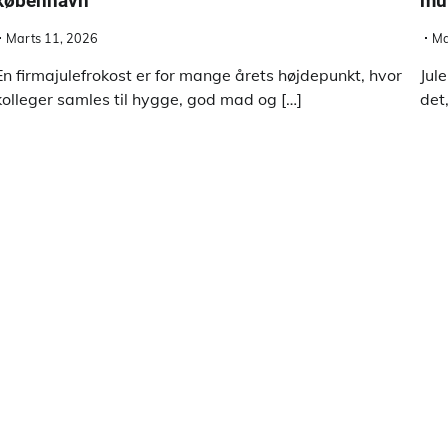
københavn
mu
Marts 11, 2026
Ma
En firmajulefrokost er for mange årets højdepunkt, hvor
Jul
kolleger samles til hygge, god mad og […]
det