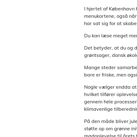
I hjertet af København 
menukortene, også når 
har sat sig for at skab
Du kan læse meget me
Det betyder, at du og 
grøntsager, dansk økolo
Mange steder samarbej
bare er friske, men også
Nogle vælger endda at
hvilket tilfører opleve
gennem hele processen 
klimavenlige tilberedn
På den måde bliver jul
støtte op om grønne ini
madoplevelse til årets 