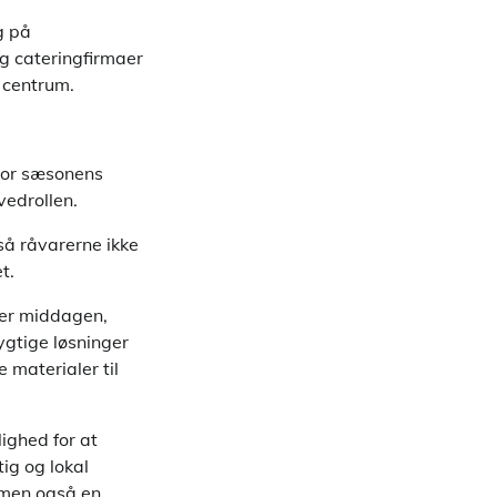
g på
og cateringfirmaer
i centrum.
vor sæsonens
vedrollen.
å råvarerne ikke
t.
der middagen,
dygtige løsninger
 materialer til
ighed for at
ig og lokal
, men også en