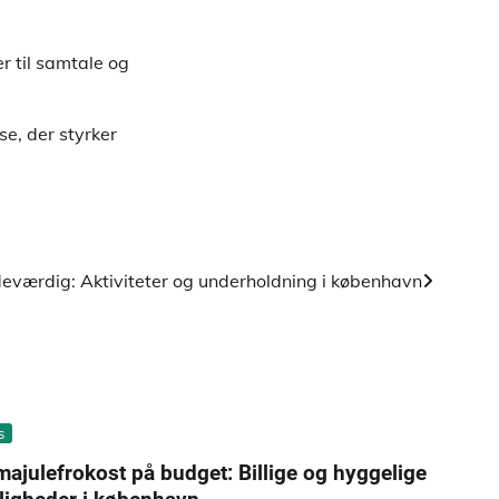
r til samtale og
se, der styrker
deværdig: Aktiviteter og underholdning i københavn
s
majulefrokost på budget: Billige og hyggelige