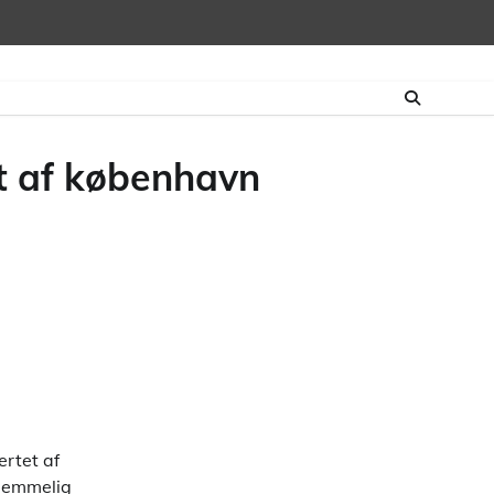
et af københavn
ertet af
glemmelig