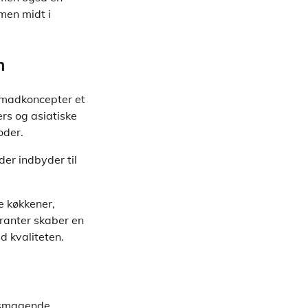
men midt i
n
le madkoncepter et
ers og asiatiske
oder.
er indbyder til
e køkkener,
uranter skaber en
 kvaliteten.
elsmagende