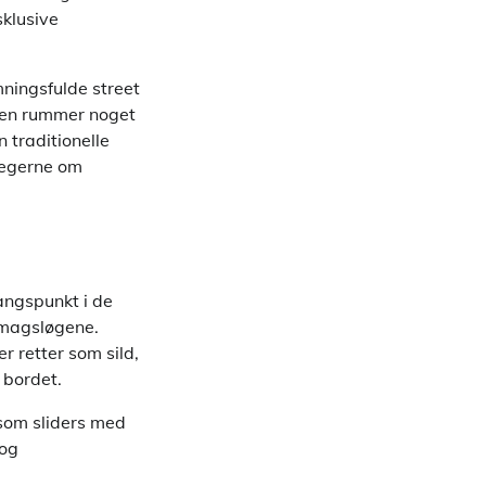
klusive
ningsfulde street
yen rummer noget
 traditionelle
llegerne om
angspunkt i de
 smagsløgene.
r retter som sild,
 bordet.
 som sliders med
 og