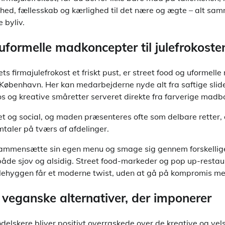
ghed, fællesskab og kærlighed til det nære og ægte – alt sam
 byliv.
uformelle madkoncepter til julefrokoste
ets firmajulefrokost et friskt pust, er street food og uformel
f København. Her kan medarbejderne nyde alt fra saftige slid
os og kreative småretter serveret direkte fra farverige madb
t og social, og maden præsenteres ofte som delbare retter, d
taler på tværs af afdelinger.
sammensætte sin egen menu og smage sig gennem forskellig
 både sjov og alsidig. Street food-markeder og pop up-resta
lehyggen får et moderne twist, uden at gå på kompromis med
 veganske alternativer, der imponerer
delskere bliver positivt overraskede over de kreative og v