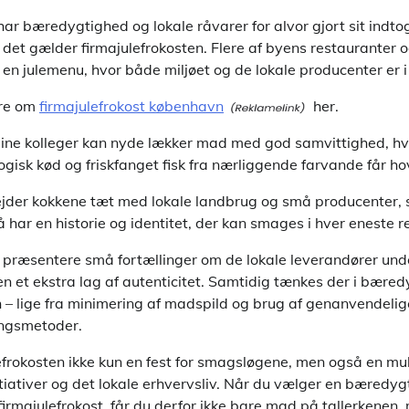
har bæredygtighed og lokale råvarer for alvor gjort sit indto
det gælder firmajulefrokosten. Flere af byens restauranter 
e en julemenu, hvor både miljøet og de lokale producenter er 
re om
firmajulefrokost københavn
her.
dine kolleger kan nyde lækker mad med god samvittighed, h
gisk kød og friskfanget fisk fra nærliggende farvande får ho
der kokkene tæt med lokale landbrug og små producenter, s
 har en historie og identitet, der kan smages i hver eneste re
 præsentere små fortællinger om de lokale leverandører un
lsen et ekstra lag af autenticitet. Samtidig tænkes der i bære
– lige fra minimering af madspild og brug af genanvendelige
ingsmetoder.
efrokosten ikke kun en fest for smagsløgene, men også en mul
tiativer og det lokale erhvervsliv. Når du vælger en bæredygt
firmajulefrokost, får du derfor ikke bare mad på tallerkenen