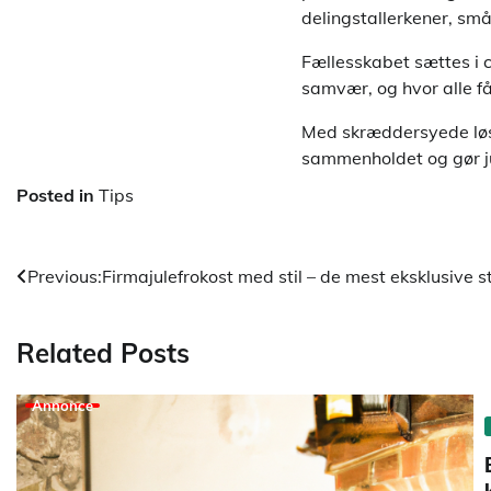
delingstallerkener, små
Fællesskabet sættes i c
samvær, og hvor alle få
Med skræddersyede løsni
sammenholdet og gør ju
Posted in
Tips
Indlægsnavigation
Previous:
Firmajulefrokost med stil – de mest eksklusive 
Related Posts
Annonce