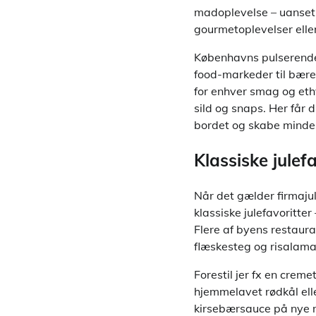
madoplevelse – uanset 
gourmetoplevelser eller
Københavns pulserende 
food-markeder til bære
for enhver smag og ethv
sild og snaps. Her får 
bordet og skabe minder
Klassiske julef
Når det gælder firmajul
klassiske julefavoritt
Flere af byens restaura
flæskesteg og risalama
Forestil jer fx en crem
hjemmelavet rødkål ell
kirsebærsauce på nye 