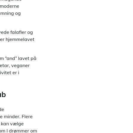
s moderne
temning og
ede falafler og
ller hjemmelavet
om “and” lavet på
getar, veganer
vitet er i
ab
de
e minder. Flere
d kan vælge
t om I drømmer om