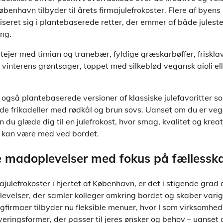
benhavn tilbyder til årets firmajulefrokoster. Flere af byen
iseret sig i plantebaserede retter, der emmer af både jules
ng.
jer med timian og tranebær, fyldige græskarbøffer, frisklav
vinterens grøntsager, toppet med silkeblød vegansk aioli e
også plantebaserede versioner af klassiske julefavoritter s
ede frikadeller med rødkål og brun sovs. Uanset om du er ve
n du glæde dig til en julefrokost, hvor smag, kvalitet og kreati
e kan være med ved bordet.
 madoplevelser med fokus på fællessk
ajulefrokoster i hjertet af København, er det i stigende grad 
elser, der samler kolleger omkring bordet og skaber varig
ngfirmaer tilbyder nu fleksible menuer, hvor I som virksomhe
rveringsformer, der passer til jeres ønsker og behov – uanse