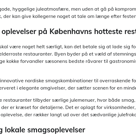
 gode, hyggelige juleatmosfære, men uden at gå på komprom
k, der kan give kollegerne noget at tale om længe efter festen
oplevelser på Københavns hotteste res
skal være noget helt særligt, kan det betale sig at lade sig f
derroste restauranter. Byen byder på et væld af stemnings
ige kokke forvandler sæsonens bedste råvarer til gastronomi
a innovative nordiske smagskombinationer til overraskende fo
 serveret i elegante omgivelser, der sætter scenen for en min
e restauranter tilbyder særlige julemenuer, hvor både smag,
r der er kræset for detaljerne. Det er oplagt for virksomheder,
oplevelse, der rækker langt ud over det sædvanlige julefrok
 lokale smagsoplevelser