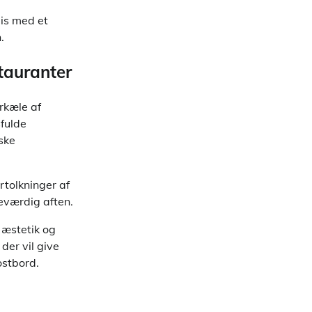
is med et
.
tauranter
orkæle af
fulde
ske
rtolkninger af
deværdig aften.
 æstetik og
 der vil give
ostbord.