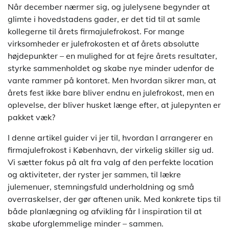
Når december nærmer sig, og julelysene begynder at
glimte i hovedstadens gader, er det tid til at samle
kollegerne til årets firmajulefrokost. For mange
virksomheder er julefrokosten et af årets absolutte
højdepunkter – en mulighed for at fejre årets resultater,
styrke sammenholdet og skabe nye minder udenfor de
vante rammer på kontoret. Men hvordan sikrer man, at
årets fest ikke bare bliver endnu en julefrokost, men en
oplevelse, der bliver husket længe efter, at julepynten er
pakket væk?
I denne artikel guider vi jer til, hvordan I arrangerer en
firmajulefrokost i København, der virkelig skiller sig ud.
Vi sætter fokus på alt fra valg af den perfekte location
og aktiviteter, der ryster jer sammen, til lækre
julemenuer, stemningsfuld underholdning og små
overraskelser, der gør aftenen unik. Med konkrete tips til
både planlægning og afvikling får I inspiration til at
skabe uforglemmelige minder – sammen.