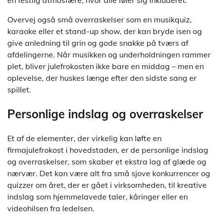
en festlig atmosfære, hvor alle føler sig inkluderet.
Overvej også små overraskelser som en musikquiz,
karaoke eller et stand-up show, der kan bryde isen og
give anledning til grin og gode snakke på tværs af
afdelingerne. Når musikken og underholdningen rammer
plet, bliver julefrokosten ikke bare en middag – men en
oplevelse, der huskes længe efter den sidste sang er
spillet.
Personlige indslag og overraskelser
Et af de elementer, der virkelig kan løfte en
firmajulefrokost i hovedstaden, er de personlige indslag
og overraskelser, som skaber et ekstra lag af glæde og
nærvær. Det kan være alt fra små sjove konkurrencer og
quizzer om året, der er gået i virksomheden, til kreative
indslag som hjemmelavede taler, kåringer eller en
videohilsen fra ledelsen.