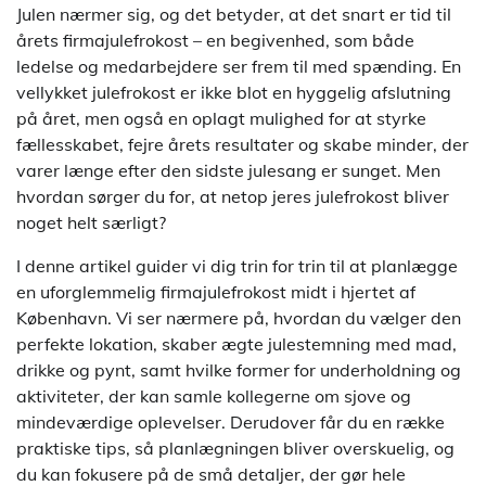
Julen nærmer sig, og det betyder, at det snart er tid til
årets firmajulefrokost – en begivenhed, som både
ledelse og medarbejdere ser frem til med spænding. En
vellykket julefrokost er ikke blot en hyggelig afslutning
på året, men også en oplagt mulighed for at styrke
fællesskabet, fejre årets resultater og skabe minder, der
varer længe efter den sidste julesang er sunget. Men
hvordan sørger du for, at netop jeres julefrokost bliver
noget helt særligt?
I denne artikel guider vi dig trin for trin til at planlægge
en uforglemmelig firmajulefrokost midt i hjertet af
København. Vi ser nærmere på, hvordan du vælger den
perfekte lokation, skaber ægte julestemning med mad,
drikke og pynt, samt hvilke former for underholdning og
aktiviteter, der kan samle kollegerne om sjove og
mindeværdige oplevelser. Derudover får du en række
praktiske tips, så planlægningen bliver overskuelig, og
du kan fokusere på de små detaljer, der gør hele