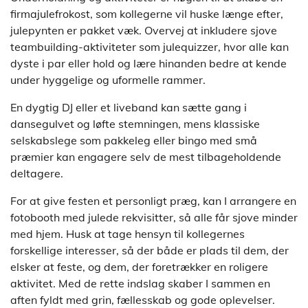
firmajulefrokost, som kollegerne vil huske længe efter,
julepynten er pakket væk. Overvej at inkludere sjove
teambuilding-aktiviteter som julequizzer, hvor alle kan
dyste i par eller hold og lære hinanden bedre at kende
under hyggelige og uformelle rammer.
En dygtig DJ eller et liveband kan sætte gang i
dansegulvet og løfte stemningen, mens klassiske
selskabslege som pakkeleg eller bingo med små
præmier kan engagere selv de mest tilbageholdende
deltagere.
For at give festen et personligt præg, kan I arrangere en
fotobooth med julede rekvisitter, så alle får sjove minder
med hjem. Husk at tage hensyn til kollegernes
forskellige interesser, så der både er plads til dem, der
elsker at feste, og dem, der foretrækker en roligere
aktivitet. Med de rette indslag skaber I sammen en
aften fyldt med grin, fællesskab og gode oplevelser.