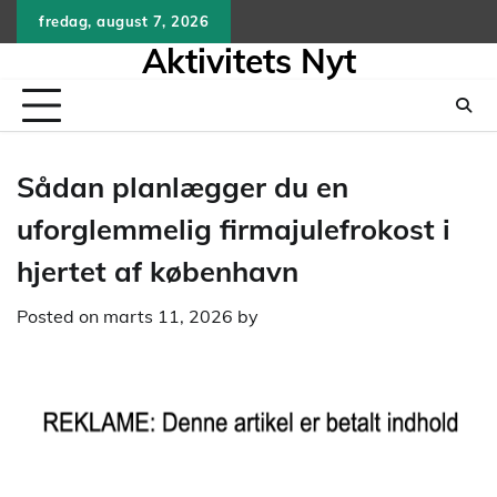
Skip
fredag, august 7, 2026
to
Aktivitets Nyt
content
Sådan planlægger du en
uforglemmelig firmajulefrokost i
hjertet af københavn
Posted on
marts 11, 2026
by