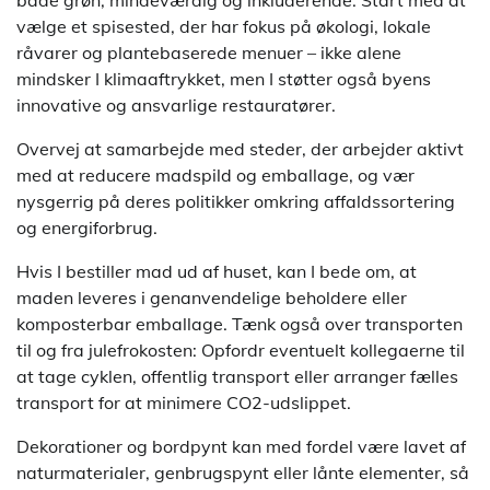
både grøn, mindeværdig og inkluderende. Start med at
vælge et spisested, der har fokus på økologi, lokale
råvarer og plantebaserede menuer – ikke alene
mindsker I klimaaftrykket, men I støtter også byens
innovative og ansvarlige restauratører.
Overvej at samarbejde med steder, der arbejder aktivt
med at reducere madspild og emballage, og vær
nysgerrig på deres politikker omkring affaldssortering
og energiforbrug.
Hvis I bestiller mad ud af huset, kan I bede om, at
maden leveres i genanvendelige beholdere eller
komposterbar emballage. Tænk også over transporten
til og fra julefrokosten: Opfordr eventuelt kollegaerne til
at tage cyklen, offentlig transport eller arranger fælles
transport for at minimere CO2-udslippet.
Dekorationer og bordpynt kan med fordel være lavet af
naturmaterialer, genbrugspynt eller lånte elementer, så