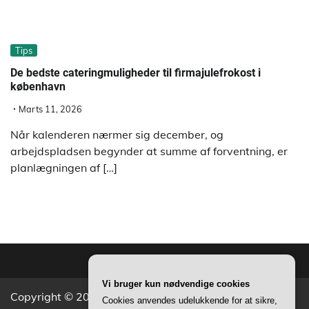
Tips
De bedste cateringmuligheder til firmajulefrokost i
københavn
Marts 11, 2026
Når kalenderen nærmer sig december, og
arbejdspladsen begynder at summe af forventning, er
planlægningen af […]
Vi bruger kun nødvendige cookies
Copyright © 2026
Aktivitets Nyt
Theme: Popular News
Cookies anvendes udelukkende for at sikre,