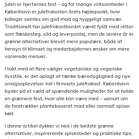
Julen er hjerternes fest – og for mange virksomheder i
København er julefrokosten årets højdepunkt, hvor
kolleger samles om god mad og hyggeligt samvær.
Traditionelt har julefrokostbordet været fyldt med retter
som flæskesteg, sild og leverpostej, men de senere år er
grønne alternativer blevet mere populære, både af
hensyn til klimaet og medarbejdernes ønsker om mere
varierede menuer.
I takt med at flere vælger vegetariske og veganske
livsstile, er det oplagt at tænke bæredygtighed og nye
smagsoplevelser ind i firmaets julefrokost. København
byder på et væld af spændende muligheder for at holde
en grønnere fest, hvor alle kan være med – uanset om
de foretrækker plantebaseret mad eller normalt spiser
kød.
I denne artikel dykker vi ned i de bedste grønne
alternativer, inspirerende spisesteder og praktiske tips,