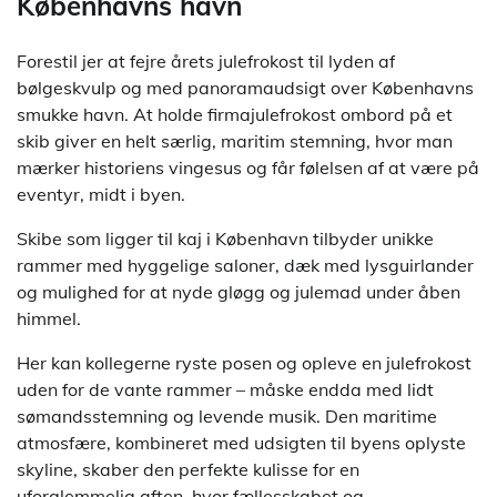
Københavns havn
Forestil jer at fejre årets julefrokost til lyden af
bølgeskvulp og med panoramaudsigt over Københavns
smukke havn. At holde firmajulefrokost ombord på et
skib giver en helt særlig, maritim stemning, hvor man
mærker historiens vingesus og får følelsen af at være på
eventyr, midt i byen.
Skibe som ligger til kaj i København tilbyder unikke
rammer med hyggelige saloner, dæk med lysguirlander
og mulighed for at nyde gløgg og julemad under åben
himmel.
Her kan kollegerne ryste posen og opleve en julefrokost
uden for de vante rammer – måske endda med lidt
sømandsstemning og levende musik. Den maritime
atmosfære, kombineret med udsigten til byens oplyste
skyline, skaber den perfekte kulisse for en
uforglemmelig aften, hvor fællesskabet og