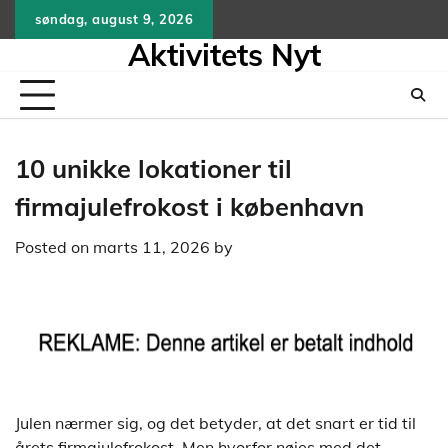
Skip
søndag, august 9, 2026
to
Aktivitets Nyt
content
10 unikke lokationer til
firmajulefrokost i københavn
Posted on
marts 11, 2026
by
Julen nærmer sig, og det betyder, at det snart er tid til
årets firmajulefrokost. Men hvorfor nøjes med det