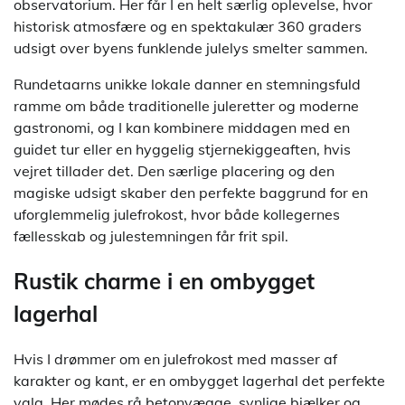
observatorium. Her får I en helt særlig oplevelse, hvor
historisk atmosfære og en spektakulær 360 graders
udsigt over byens funklende julelys smelter sammen.
Rundetaarns unikke lokale danner en stemningsfuld
ramme om både traditionelle juleretter og moderne
gastronomi, og I kan kombinere middagen med en
guidet tur eller en hyggelig stjernekiggeaften, hvis
vejret tillader det. Den særlige placering og den
magiske udsigt skaber den perfekte baggrund for en
uforglemmelig julefrokost, hvor både kollegernes
fællesskab og julestemningen får frit spil.
Rustik charme i en ombygget
lagerhal
Hvis I drømmer om en julefrokost med masser af
karakter og kant, er en ombygget lagerhal det perfekte
valg. Her mødes rå betonvægge, synlige bjælker og