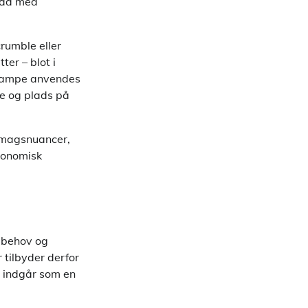
grad med
rumble eller
er – blot i
svampe anvendes
re og plads på
 smagsnuancer,
tronomisk
e behov og
tilbyder derfor
r indgår som en