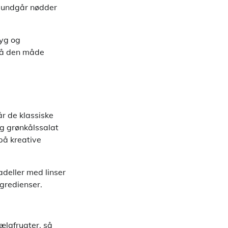
, undgår nødder
ryg og
 På den måde
år de klassiske
og grønkålssalat
på kreative
adeller med linser
gredienser.
bælgfrugter, så