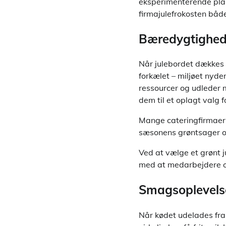
eksperimenterende plan
firmajulefrokosten båd
Bæredygtighed 
Når julebordet dækkes 
forkælet – miljøet nyd
ressourcer og udleder 
dem til et oplagt valg 
Mange cateringfirmaer 
sæsonens grøntsager og
Ved at vælge et grønt 
med at medarbejdere og
Smagsoplevelse
Når kødet udelades fra 