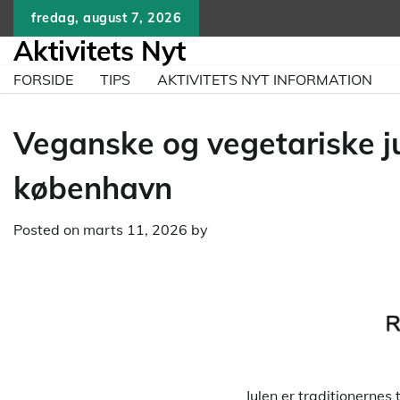
Skip
fredag, august 7, 2026
to
Aktivitets Nyt
content
FORSIDE
TIPS
AKTIVITETS NYT INFORMATION
Veganske og vegetariske jul
københavn
Posted on
marts 11, 2026
by
Julen er traditionernes 