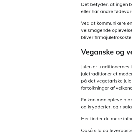
Det betyder, at ingen b
eller har andre fødevar
Ved at kommunikere ønsk
velsmagende oplevelse,
bliver firmajulefrokost
Veganske og veg
Julen er traditionernes 
juletraditioner et mod
på det vegetariske jul
fortolkninger af velkend
Fx kan man opleve plan
og krydderier, og risa
Her finder du mere inf
Også sild og leverposte