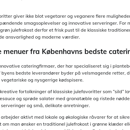
ritter giver ikke blot vegetarer og veganere flere mulighede
pændende smagsoplevelser og innovative serveringer. For
røn julefrokost derfor et frisk pust til de klassiske traditione
åde ansvarlighed og moderne værdier.
 menuer fra Københavns bedste cateri
novative cateringfirmaer, der har specialiseret sig i plant
e af byens bedste leverandører byder på velsmagende retter, 
e, vegetariske og nysgerrige kødspisere.
eative fortolkninger af klassiske julefavoritter som “sild” l
auce og sprøde salater med granatæble og ristede nødder
 serveringer og små, delikate anretninger.
rbejder aktivt med lokale og økologiske råvarer for at sikr
om man ønsker en traditionel julefrokost i grønne klæder ell