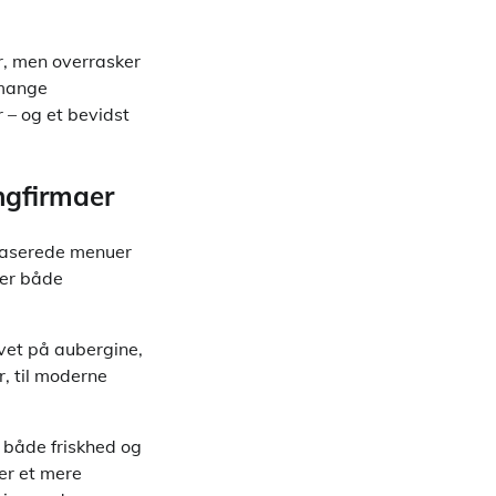
r, men overrasker
 mange
r – og et bevidst
ngfirmaer
ebaserede menuer
der både
avet på aubergine,
, til moderne
e både friskhed og
er et mere