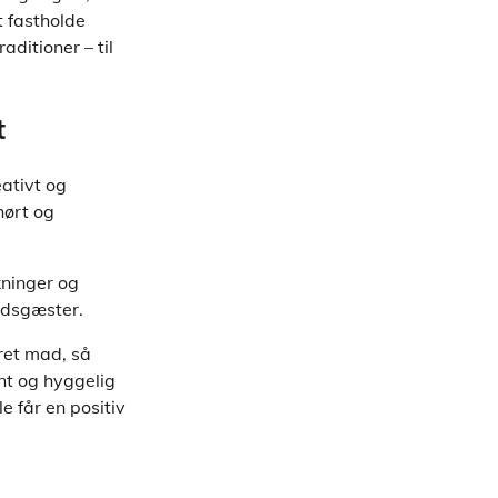
t fastholde
ditioner – til
t
eativt og
hørt og
kninger og
rdsgæster.
ret mad, så
ynt og hyggelig
e får en positiv