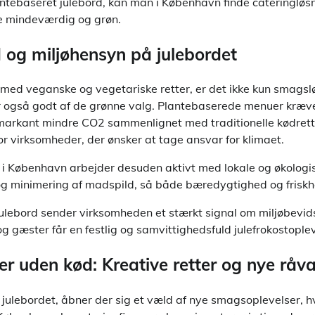
tebaseret julebord, kan man i København finde cateringløsn
e mindeværdig og grøn.
og miljøhensyn på julebordet
med veganske og vegetariske retter, er det ikke kun smagslø
er også godt af de grønne valg. Plantebaserede menuer kræv
markant mindre CO2 sammenlignet med traditionelle kødrette
for virksomheder, der ønsker at tage ansvar for klimaet.
i København arbejder desuden aktivt med lokale og økologis
 minimering af madspild, så både bæredygtighed og friskhed
julebord sender virksomheden et stærkt signal om miljøbevid
 gæster får en festlig og samvittighedsfuld julefrokostoplev
r uden kød: Kreative retter og nye råva
julebordet, åbner der sig et væld af nye smagsoplevelser, hv