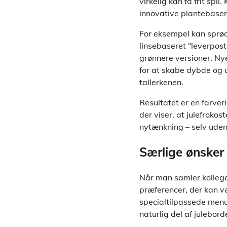
virkelig kan få frit sp
innovative plantebaser
For eksempel kan sprød
linsebaseret “leverpost
grønnere versioner. Ny
for at skabe dybde og 
tallerkenen.
Resultatet er en farve
der viser, at julefroko
nytænkning – selv uden
Særlige ønsker 
Når man samler kolleger 
præferencer, der kan v
specialtilpassede menu
naturlig del af julebord