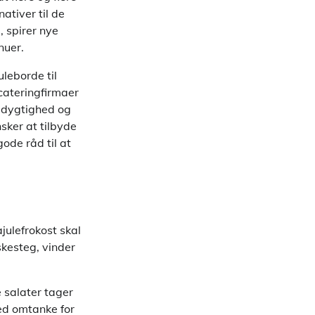
ativer til de
 spirer nye
nuer.
leborde til
cateringfirmaer
edygtighed og
nsker at tilbyde
gode råd til at
julefrokost skal
skesteg, vinder
 salater tager
ed omtanke for