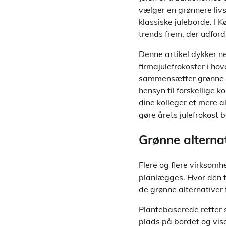
vælger en grønnere livs
klassiske juleborde. I
trends frem, der udfo
Denne artikel dykker ne
firmajulefrokoster i h
sammensætter grønne m
hensyn til forskellige 
dine kolleger et mere al
gøre årets julefrokost
Grønne alternat
Flere og flere virksomh
planlægges. Hvor den tr
de grønne alternative
Plantebaserede retter 
plads på bordet og vis