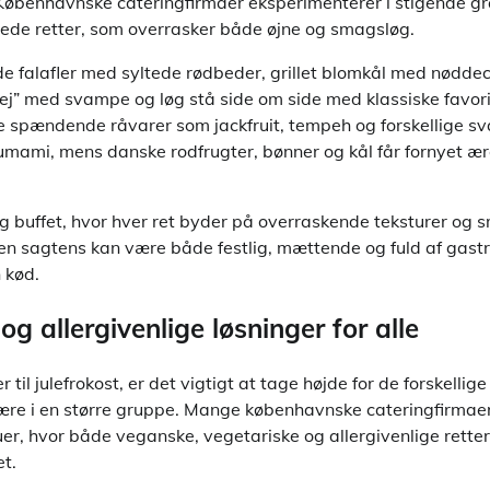
il. Københavnske cateringfirmaer eksperimenterer i stigende 
ede retter, som overrasker både øjne og smagsløg.
e falafler med syltede rødbeder, grillet blomkål med nøddec
ej” med svampe og løg stå side om side med klassiske favoritt
e spændende råvarer som jackfruit, tempeh og forskellige 
umami, mens danske rodfrugter, bønner og kål får fornyet æ
rig buffet, hvor hver ret byder på overraskende teksturer og
sten sagtens kan være både festlig, mættende og fuld af gas
 kød.
og allergivenlige løsninger for alle
til julefrokost, er det vigtigt at tage højde for de forskellig
ære i en større gruppe. Mange københavnske cateringfirmaer 
er, hvor både veganske, vegetariske og allergivenlige rette
et.