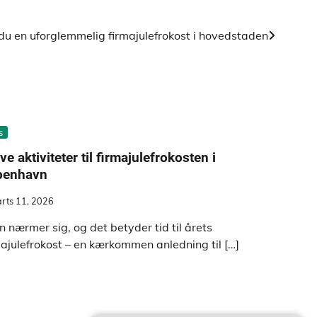
u en uforglemmelig firmajulefrokost i hovedstaden
s
ve aktiviteter til firmajulefrokosten i
benhavn
rts 11, 2026
en nærmer sig, og det betyder tid til årets
majulefrokost – en kærkommen anledning til […]