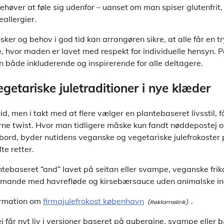
ehøver at føle sig udenfor – uanset om man spiser glutenfrit
eallergier.
er og behov i god tid kan arrangøren sikre, at alle får en t
 hvor maden er lavet med respekt for individuelle hensyn.
en både inkluderende og inspirerende for alle deltagere.
etariske juletraditioner i nye klæder
tid, men i takt med at flere vælger en plantebaseret livsstil, f
erne twist. Hvor man tidligere måske kun fandt nøddepostej 
ebord, byder nutidens veganske og vegetariske julefrokoster 
te retter.
tebaseret “and” lavet på seitan eller svampe, veganske frik
lamande med havrefløde og kirsebærsauce uden animalske in
ormation om
firmajulefrokost københavn
.
j får nyt liv i versioner baseret på aubergine, svampe eller 