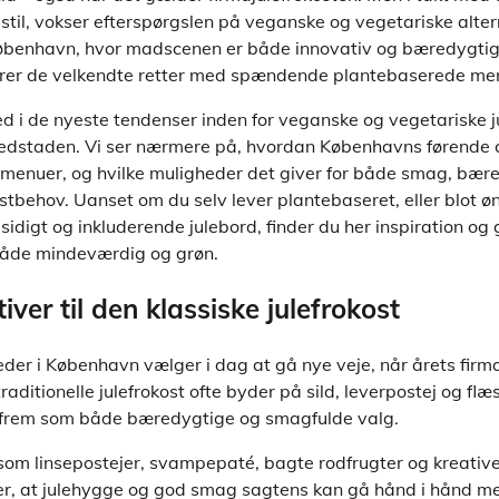
stil, vokser efterspørgslen på veganske og vegetariske altern
 København, hvor madscenen er både innovativ og bæredygtig,
rdrer de velkendte retter med spændende plantebaserede me
d i de nyeste tendenser inden for veganske og vegetariske ju
ovedstaden. Vi ser nærmere på, hvordan Københavns førende 
enuer, og hvilke muligheder det giver for både smag, bær
kostbehov. Uanset om du selv lever plantebaseret, eller blot ø
sidigt og inkluderende julebord, finder du her inspiration og 
 både mindeværdig og grøn.
iver til den klassiske julefrokost
eder i København vælger i dag at gå nye veje, når årets firma
aditionelle julefrokost ofte byder på sild, leverpostej og flæ
r frem som både bæredygtige og smagfulde valg.
som linsepostejer, svampepaté, bagte rodfrugter og kreative
er, at julehygge og god smag sagtens kan gå hånd i hånd m