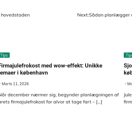
 i hovedstaden
Next:
Sådan planlægger d
Tips
Tip
Firmajulefrokost med wow-effekt: Unikke
Sjo
temaer i københavn
kø
Marts 11, 2026
Ma
Når december nærmer sig, begynder planlægningen af
Jul
årets firmajulefrokost for alvor at tage fart – […]
fir