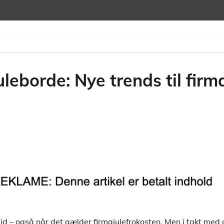
eborde: Nye trends til firma
tid – også når det gælder firmajulefrokosten. Men i takt med a