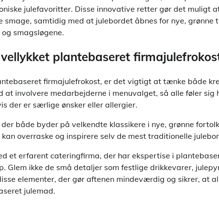
koniske julefavoritter. Disse innovative retter gør det muligt a
 smage, samtidig med at julebordet åbnes for nye, grønne tra
t og smagsløgene.
 vellykket plantebaseret firmajulefrokos
ntebaseret firmajulefrokost, er det vigtigt at tænke både kr
 at involvere medarbejderne i menuvalget, så alle føler sig 
 der er særlige ønsker eller allergier.
der både byder på velkendte klassikere i nye, grønne fortol
kan overraske og inspirere selv de mest traditionelle julebo
 et erfarent cateringfirma, der har ekspertise i plantebase
op. Glem ikke de små detaljer som festlige drikkevarer, julep
disse elementer, der gør aftenen mindeværdig og sikrer, at all
aseret julemad.