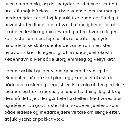
Julen nærmer sig, og det betyder, at det snart er tid til
årets firmajulefrokost – en begivenhed, der for mange
medarbejdere er et højdepunkt i kalenderen. Særligt i
hovedstaden findes der et væld af muligheder for at
skabe en festlig og mindeværdig aften, hvor kolleger
kan ryste sammen, fejre årets resultater og nyde
hinandens selskab udenfor de vante rammer. Men
hvordan sikrer du egentlig, at firmaets julefrokost i
København bliver både uforglemmelig og vellykket?
I denne artikel guider vi dig gennem de vigtigste
elementer, når du skal planlægge en julefrokost, der
både overrasker og begejstrer. Fra valg af den perfekte
location og lækre menuer, til underholdning, logistik og
de små detaljer, der gør hele forskellen. Med vores tips
og idéer er du godt rustet til at skabe en julefest, som
både ledelse og medarbejdere vil tale om længe efter,
at julelysene er pakket væk.