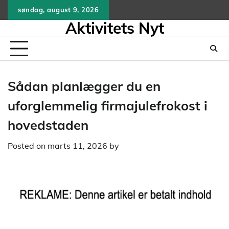
Skip
søndag, august 9, 2026
to
Aktivitets Nyt
content
Sådan planlægger du en
uforglemmelig firmajulefrokost i
hovedstaden
Posted on
marts 11, 2026
by