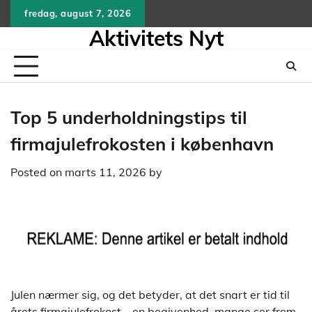
Skip
fredag, august 7, 2026
to
Aktivitets Nyt
content
Top 5 underholdningstips til
firmajulefrokosten i københavn
Posted on
marts 11, 2026
by
Julen nærmer sig, og det betyder, at det snart er tid til
årets firmajulefrokost – en begivenhed, mange ser frem