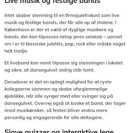
Live musik og festlige bands
Intet skaber stemning til en firmajulefrokost som live
musik og festlige bands, der får alle op af stolene. I
København er der et væld af dygtige musikere og
bands, der kan tilpasses netop jeres selskab – uanset
om I er til klassiske julehits, pop, rock eller måske noget
helt tredje.
Et liveband kan nemt tilpasse sig stemningen i lokalet
og sikre, at dansegulvet aldrig står tomt.
Derudover er det en oplagt mulighed for at ryste
kollegaerne sammen og skabe uforglemmelige
øjeblikke, når alle synger med eller svinger sig på
dansegulvet. Overvej også at booke et band, der tager
imod musikønsker, så festen bliver endnu mere
personlig og engagerende for alle deltagere.
Sjove quizzer og interaktive lege