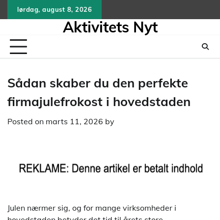
Skip
lørdag, august 8, 2026
to
Aktivitets Nyt
content
Sådan skaber du den perfekte
firmajulefrokost i hovedstaden
Posted on
marts 11, 2026
by
Julen nærmer sig, og for mange virksomheder i
hovedstaden betyder det tid til årets store