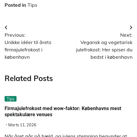
Posted in
Tips
Indlægsnavigation
Previous:
Next:
Unikke idéer til årets
Vegansk og vegetarisk
firmajulefrokost i
julefrokost: Her spiser du
københavn
bedst i københavn
Related Posts
Tips
Firmajulefrokost med wow-faktor: Københavns mest
spektakulære venues
Marts 11, 2026
Når året går på hæld, og julens stemning begynder at