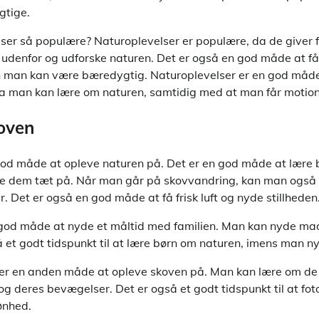
gtige.
lser så populære? Naturoplevelser er populære, da de giver f
udenfor og udforske naturen. Det er også en god måde at få b
man kan være bæredygtig. Naturoplevelser er en god måde a
a man kan lære om naturen, samtidig med at man får motion
koven
od måde at opleve naturen på. Det er en god måde at lære 
e dem tæt på. Når man går på skovvandring, kan man også s
. Det er også en god måde at få frisk luft og nyde stillheden
n god måde at nyde et måltid med familien. Man kan nyde ma
å et godt tidspunkt til at lære børn om naturen, imens man 
v er en anden måde at opleve skoven på. Man kan lære om de 
og deres bevægelser. Det er også et godt tidspunkt til at fot
ønhed.