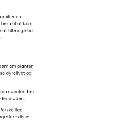
amilier en
ørn til at lære
t tilbringe tid
.
børn om planter
e dyrelivet og
.
den udenfor, tæt
nyder maden.
forskellige
ografere disse