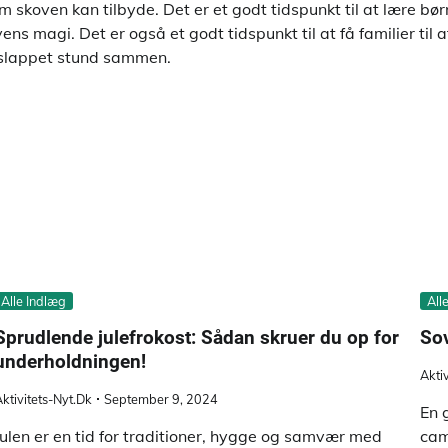
m skoven kan tilbyde. Det er et godt tidspunkt til at lære bø
vens magi. Det er også et godt tidspunkt til at få familier ti
slappet stund sammen.
Alle Indlæg
All
Sprudlende julefrokost: Sådan skruer du op for
Sov
underholdningen!
Akti
ktivitets-Nyt.dk
September 9, 2024
En 
Julen er en tid for traditioner, hygge og samvær med
cam