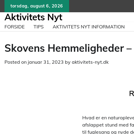
Skip
torsdag, august 6, 2026
to
Aktivitets Nyt
content
FORSIDE
TIPS
AKTIVITETS NYT INFORMATION
Skovens Hemmeligheder – N
Posted on
januar 31, 2023
by
aktivitets-nyt.dk
Hvad er en naturopleve
afslappet stund med fam
til fuglesang og nyde d