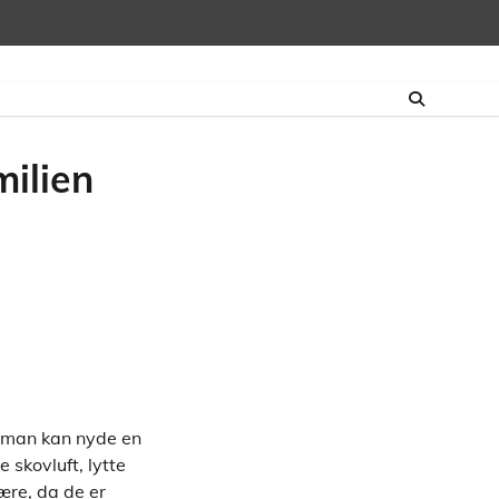
ilien
r man kan nyde en
 skovluft, lytte
ære, da de er