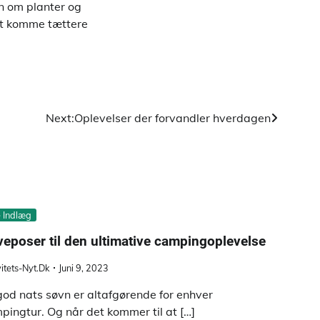
rn om planter og
l at komme tættere
Next:
Oplevelser der forvandler hverdagen
e Indlæg
eposer til den ultimative campingoplevelse
vitets-Nyt.dk
Juni 9, 2023
god nats søvn er altafgørende for enhver
pingtur. Og når det kommer til at […]