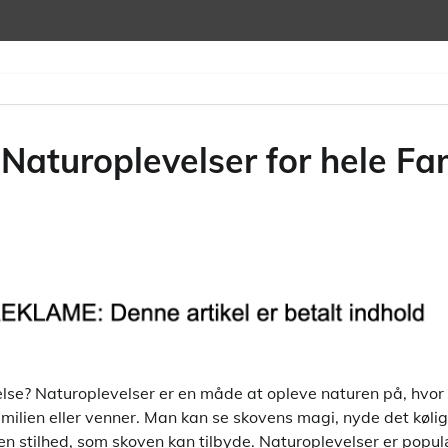
aturoplevelser for hele Fam
lse? Naturoplevelser er en måde at opleve naturen på, hvo
ilien eller venner. Man kan se skovens magi, nyde det kølige
en stilhed, som skoven kan tilbyde. Naturoplevelser er popul