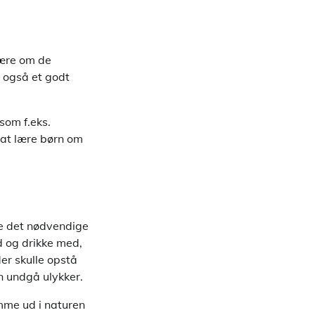
lære om de
r også et godt
som f.eks.
l at lære børn om
ve det nødvendige
d og drikke med,
er skulle opstå
n undgå ulykker.
omme ud i naturen