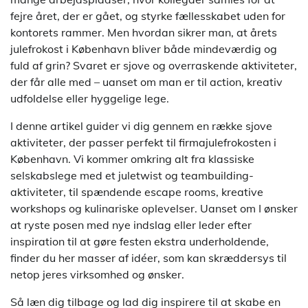
fejre året, der er gået, og styrke fællesskabet uden for
kontorets rammer. Men hvordan sikrer man, at årets
julefrokost i København bliver både mindeværdig og
fuld af grin? Svaret er sjove og overraskende aktiviteter,
der får alle med – uanset om man er til action, kreativ
udfoldelse eller hyggelige lege.
I denne artikel guider vi dig gennem en række sjove
aktiviteter, der passer perfekt til firmajulefrokosten i
København. Vi kommer omkring alt fra klassiske
selskabslege med et juletwist og teambuilding-
aktiviteter, til spændende escape rooms, kreative
workshops og kulinariske oplevelser. Uanset om I ønsker
at ryste posen med nye indslag eller leder efter
inspiration til at gøre festen ekstra underholdende,
finder du her masser af idéer, som kan skræddersys til
netop jeres virksomhed og ønsker.
Så læn dig tilbage og lad dig inspirere til at skabe en