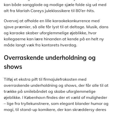
kan både sangglade og modige sjæle folde sig ud med
alt fra Mariah Careys juleklassikere til 80’er-hits.
Overvej at afholde en lille karaokekonkurrence med
sjove præmier, så alle får lyst til at deltage. Musik, dans
og karaoke skaber uforglemmelige øjeblikke, hvor
kollegaerne kan lære hinanden at kende på en helt ny
måde langt væk fra kontorets hverdag.
Overraskende underholdning og
shows
Tilføj et ekstra pift til firmajulefrokosten med
overraskende underholdning og shows, der får alle til at
trække på smilebåndet og skabe uforglemmelige
øjeblikke. I København findes der et væld af muligheder
– lige fra tryllekunstnere, som elegant blander humor og
magi, til stand-up komikere, der kan skræddersy deres