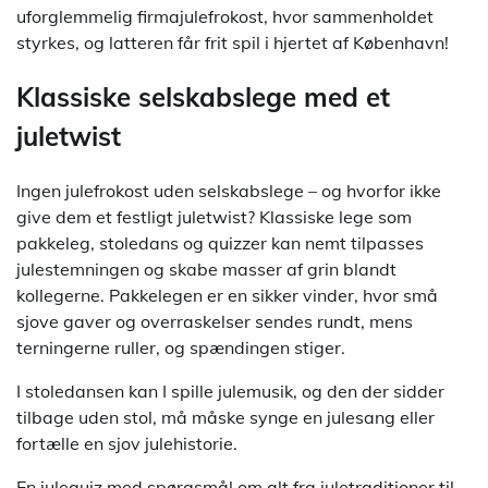
uforglemmelig firmajulefrokost, hvor sammenholdet
styrkes, og latteren får frit spil i hjertet af København!
Klassiske selskabslege med et
juletwist
Ingen julefrokost uden selskabslege – og hvorfor ikke
give dem et festligt juletwist? Klassiske lege som
pakkeleg, stoledans og quizzer kan nemt tilpasses
julestemningen og skabe masser af grin blandt
kollegerne. Pakkelegen er en sikker vinder, hvor små
sjove gaver og overraskelser sendes rundt, mens
terningerne ruller, og spændingen stiger.
I stoledansen kan I spille julemusik, og den der sidder
tilbage uden stol, må måske synge en julesang eller
fortælle en sjov julehistorie.
En julequiz med spørgsmål om alt fra juletraditioner til