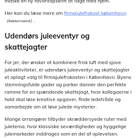
måske en ny favoritopskrift at tage med hjem.
Her kan du læse mere om
firmajulefrokost københavn
.
Udendørs juleeventyr og
skattejagter
For jer, der ønsker at kombinere frisk luft med sjove
juleaktiviteter, er udendørs juleeventyr og skattejagter
et oplagt valg til firmajulefrokosten i København. Byens
stemningsfulde gader og parker danner den perfekte
ramme for en spændende skattejagt, hvor kollegaerne i
hold skal løse kreative opgaver, finde ledetråde og
samarbejde om at løse julede mysterier.
Mange arrangører tilbyder skræddersyede ruter med
juletema, hvor klassiske seværdigheder og hyggelige
julemarkeder inddrages som en del af oplevelsen.