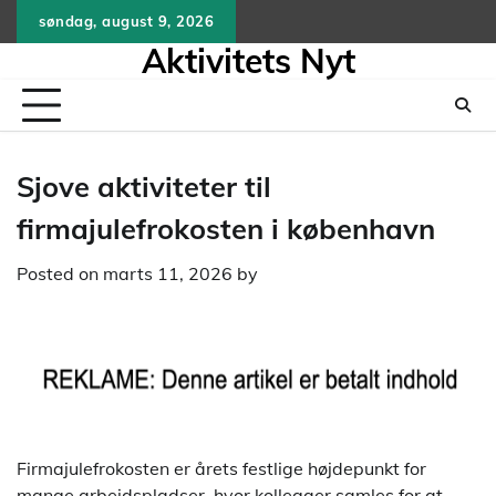
Skip
søndag, august 9, 2026
to
Aktivitets Nyt
content
Sjove aktiviteter til
firmajulefrokosten i københavn
Posted on
marts 11, 2026
by
Firmajulefrokosten er årets festlige højdepunkt for
mange arbejdspladser, hvor kollegaer samles for at