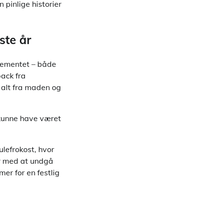
pinlige historier
ste år
angementet – både
back fra
l alt fra maden og
 kunne have været
ulefrokost, hvor
er med at undgå
er for en festlig