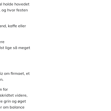
al holde hovedet
, og hvor festen
nd, kaffe eller
ere
dst lige så meget
z om firmaet, et
en.
m for
skridtet videre,
de grin og øget
ler om balance