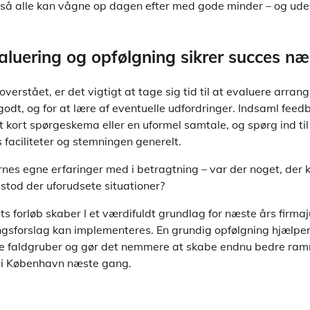
 så alle kan vågne op dagen efter med gode minder – og uden 
valuering og opfølgning sikrer succes næ
loverstået, er det vigtigt at tage sig tid til at evaluere arr
k godt, og for at lære af eventuelle udfordringer. Indsaml feed
t kort spørgeskema eller en uformel samtale, og spørg ind ti
s faciliteter og stemningen generelt.
nes egne erfaringer med i betragtning – var der noget, der
pstod der uforudsete situationer?
s forløb skaber I et værdifuldt grundlag for næste års firmaj
ngsforslag kan implementeres. En grundig opfølgning hjælp
ke faldgruber og gør det nemmere at skabe endnu bedre ramm
st i København næste gang.