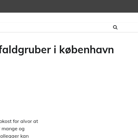
-faldgruber i københavn
kost for alvor at
er mange og
kollegaer kan