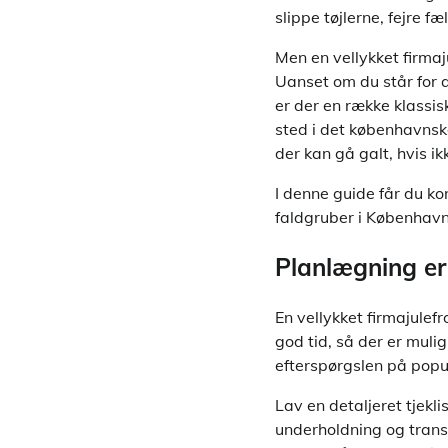
slippe tøjlerne, fejre 
Men en vellykket firma
Uanset om du står for a
er der en række klassi
sted i det københavnske
der kan gå galt, hvis ik
I denne guide får du ko
faldgruber i København, 
Planlægning er 
En vellykket firmajulef
god tid, så der er muli
efterspørgslen på popul
Lav en detaljeret tjekli
underholdning og trans