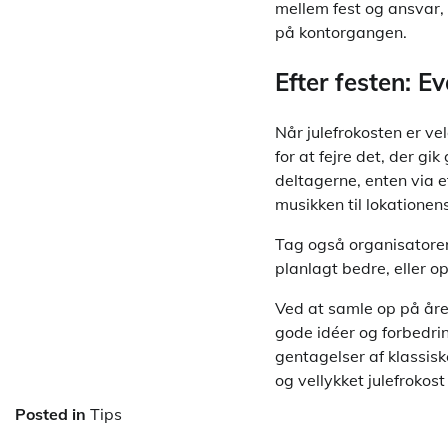
mellem fest og ansvar,
på kontorgangen.
Efter festen: E
Når julefrokosten er ve
for at fejre det, der gi
deltagerne, enten via e
musikken til lokationen
Tag også organisatorer
planlagt bedre, eller o
Ved at samle op på året
gode idéer og forbedri
gentagelser af klassis
og vellykket julefroko
Posted in
Tips