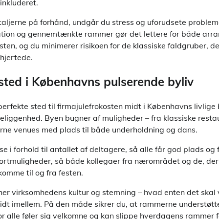
 inkluderet.
taljerne på forhånd, undgår du stress og uforudsete problem
tion og gennemtænkte rammer gør det lettere for både arra
sten, og du minimerer risikoen for de klassiske faldgruber, d
hjertede.
 sted i Københavns pulserende byliv
erfekte sted til firmajulefrokosten midt i Københavns livlige
eliggenhed. Byen bugner af muligheder – fra klassiske rest
rne venues med plads til både underholdning og dans.
e i forhold til antallet af deltagere, så alle får god plads og f
ortmuligheder, så både kollegaer fra nærområdet og de, de
komme til og fra festen.
her virksomhedens kultur og stemning – hvad enten det skal 
midt imellem. På den måde sikrer du, at rammerne understøtte
r alle føler sig velkomne og kan slippe hverdagens rammer f