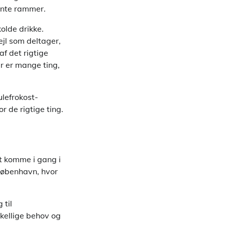
vante rammer.
olde drikke.
ejl som deltager,
f det rigtige
er er mange ting,
ulefrokost-
r de rigtige ting.
at komme i gang i
 København, hvor
 til
kellige behov og