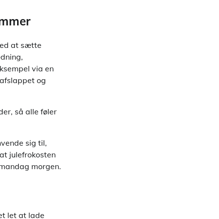
rammer
ved at sætte
ædning,
eksempel via en
 afslappet og
er, så alle føler
ende sig til,
at julefrokosten
er mandag morgen.
t let at lade