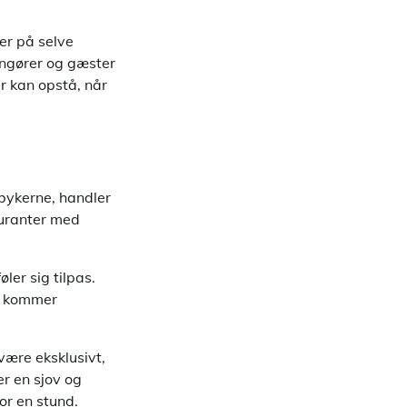
er på selve
ngører og gæster
er kan opstå, når
 bykerne, handler
auranter med
øler sig tilpas.
r kommer
være eksklusivt,
r en sjov og
or en stund.