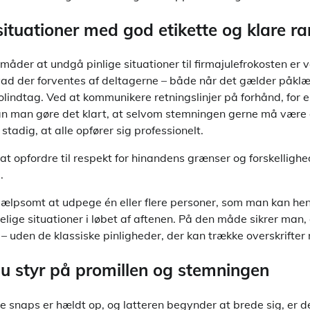
situationer med god etikette og klare 
 måder at undgå pinlige situationer til firmajulefrokosten er 
vad der forventes af deltagerne – både når det gælder påkl
indtag. Ved at kommunikere retningslinjer på forhånd, for 
kan man gøre det klart, at selvom stemningen gerne må være
stadig, at alle opfører sig professionelt.
at opfordre til respekt for hinandens grænser og forskellighed
.
jælpsomt at udpege én eller flere personer, som man kan henv
lige situationer i løbet af aftenen. På den måde sikrer man, 
e – uden de klassiske pinligheder, der kan trække overskrift
u styr på promillen og stemningen
te snaps er hældt op, og latteren begynder at brede sig, er de