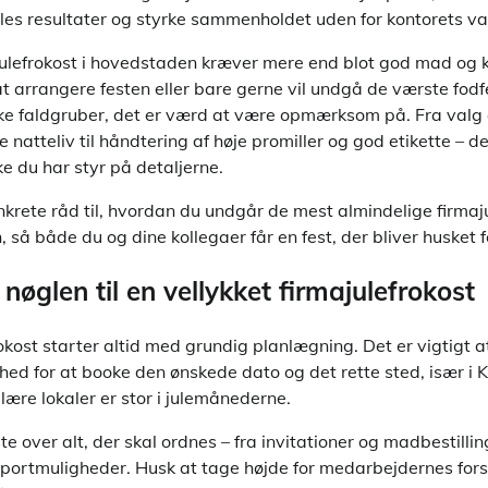
fælles resultater og styrke sammenholdet uden for kontorets 
julefrokost i hovedstaden kræver mere end blot god mad og k
t arrangere festen eller bare gerne vil undgå de værste fodf
ske faldgruber, det er værd at være opmærksom på. Fra valg a
 natteliv til håndtering af høje promiller og god etikette – d
ke du har styr på detaljerne.
nkrete råd til, hvordan du undgår de mest almindelige firmaj
så både du og dine kollegaer får en fest, der bliver husket fo
nøglen til en vellykket firmajulefrokost
rokost starter altid med grundig planlægning. Det er vigtigt 
ghed for at booke den ønskede dato og det rette sted, især i
ære lokaler er stor i julemånederne.
ste over alt, der skal ordnes – fra invitationer og madbestilling
portmuligheder. Husk at tage højde for medarbejdernes fors