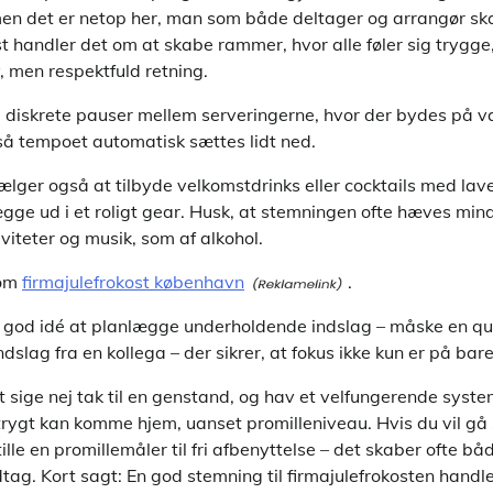
men det er netop her, man som både deltager og arrangør sk
t handler det om at skabe rammer, hvor alle føler sig trygge
v, men respektfuld retning.
 diskrete pauser mellem serveringerne, hvor der bydes på va
, så tempoet automatisk sættes lidt ned.
ger også at tilbyde velkomstdrinks eller cocktails med lav
ægge ud i et roligt gear. Husk, at stemningen ofte hæves min
iviteter og musik, som af alkohol.
 om
firmajulefrokost københavn
.
 god idé at planlægge underholdende indslag – måske en qui
indslag fra en kollega – der sikrer, at fokus ikke kun er på bar
t sige nej tak til en genstand, og hav et velfungerende syste
trygt kan komme hjem, uanset promilleniveau. Hvis du vil gå 
lle en promillemåler til fri afbenyttelse – det skaber ofte bå
tag. Kort sagt: En god stemning til firmajulefrokosten hand