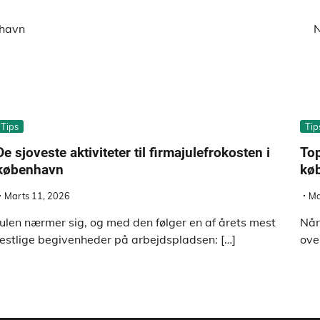
nhavn
N
Tips
Tip
De sjoveste aktiviteter til firmajulefrokosten i
Top
københavn
kø
Marts 11, 2026
Ma
Julen nærmer sig, og med den følger en af årets mest
Når
festlige begivenheder på arbejdspladsen: […]
over