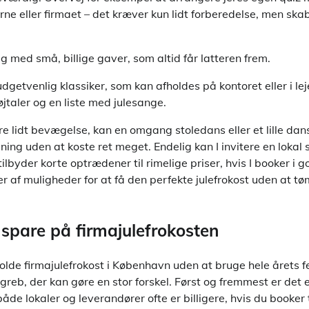
e eller firmaet – det kræver kun lidt forberedelse, men ska
g med små, billige gaver, som altid får latteren frem.
getvenlig klassiker, som kan afholdes på kontoret eller i leje
øjtaler og en liste med julesange.
ere lidt bevægelse, kan en omgang stoledans eller et lille da
ing uden at koste ret meget. Endelig kan I invitere en loka
tilbyder korte optrædener til rimelige priser, hvis I booker i g
er af muligheder for at få den perfekte julefrokost uden at 
t spare på firmajulefrokosten
olde firmajulefrokost i København uden at bruge hele årets f
eb, der kan gøre en stor forskel. Først og fremmest er det 
åde lokaler og leverandører ofte er billigere, hvis du booker t