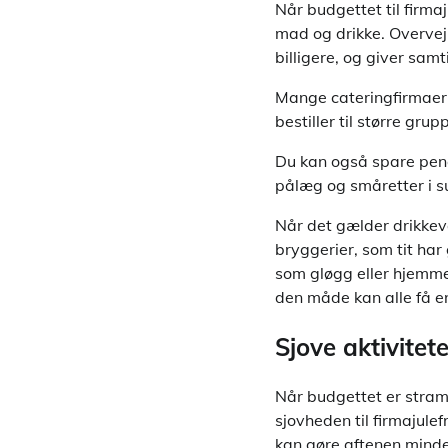
Når budgettet til firma
mad og drikke. Overvej 
billigere, og giver sam
Mange cateringfirmaer i
bestiller til større grup
Du kan også spare peng
pålæg og småretter i s
Når det gælder drikkevar
bryggerier, som tit har
som gløgg eller hjemme
den måde kan alle få en
Sjove aktivitet
Når budgettet er stramt
sjovheden til firmajule
kan gøre aftenen minde