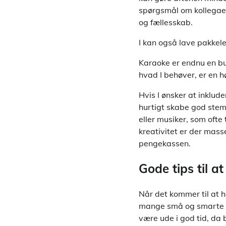
spørgsmål om kollegaern
og fællesskab.
I kan også lave pakkele
Karaoke er endnu en bud
hvad I behøver, er en h
Hvis I ønsker at inklud
hurtigt skabe god stemn
eller musiker, som ofte 
kreativitet er der mass
pengekassen.
Gode tips til a
Når det kommer til at h
mange små og smarte gr
være ude i god tid, da b