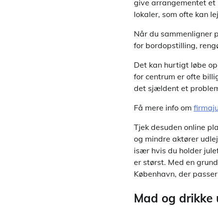
give arrangementet et 
lokaler, som ofte kan l
Når du sammenligner pri
for bordopstilling, reng
Det kan hurtigt løbe op
for centrum er ofte bi
det sjældent et problem
Få mere info om
firmaj
Tjek desuden online pl
og mindre aktører udleje
især hvis du holder jul
er størst. Med en grundig
København, der passer p
Mad og drikke 