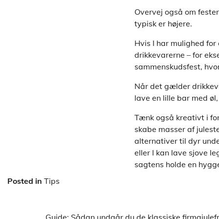
Overvej også om festen 
typisk er højere.
Hvis I har mulighed for
drikkevarerne – for eks
sammenskudsfest, hvor
Når det gælder drikkeva
lave en lille bar med ø
Tænk også kreativt i fo
skabe masser af julest
alternativer til dyr und
eller I kan lave sjove 
sagtens holde en hygge
Posted in
Tips
Guide: Sådan undgår du de klassiske firmajulefr