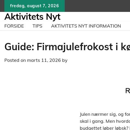
Skip
fredag, august 7, 2026
to
Aktivitets Nyt
content
FORSIDE
TIPS
AKTIVITETS NYT INFORMATION
Guide: Firmajulefrokost i
Posted on
marts 11, 2026
by
Julen nærmer sig, og f
skal i gang. Men hvord
budgettet løber løbsk? 