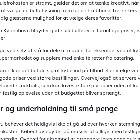
julefrokosten er stramt, gælder det om at tænke kreativt, når
at vælge en buffetløsning frem for en traditionel tre-retters 
tidig gæsterne mulighed for at vælge deres favoritter.
 København tilbyder gode julebuffeter til fornuftige priser, 
per.
e ved selv at stå for dele af maden, for eksempel ved at kø
upermarkedet og supplere med enkelte retter fra catering.
er, kan det betale sig at købe ind på tilbud eller vælge vin o
 gode priser ved større bestillinger. Overvej også at servere
lavede cocktails, som kan laves i store portioner uden at ko
 festlig oplevelse uden at budgettet bliver sprængt.
er og underholdning til små penge
, behøver det heldigvis ikke at gå ud over hverken stemning
frokosten. København byder på masser af billige, men festlige 
værdig. Overvej for eksempel at arrangere jeres egen quiz 