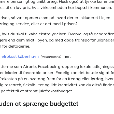
mere personligt og unikt præg. Husk også at tjekke kommunal
ejes til en lav pris, hvis virksomheden har bopæl i kommunen.
ser, så vær opmærksom på, hvad der er inkluderet i lejen – 
øring og service, eller er det med i prisen?
, hvis du skal tilkøbe ekstra ydelser. Overvej også geografie
lligere end dem midt i byen, og med gode transportmulighede
 for deltagerne.
ulefrokost københavn
her.
atforme som Airbnb, Facebook-grupper og lokale udlejningssi
r lokaler til favorable priser. Endelig kan det betale sig at f
efrokosten på en hverdag frem for en fredag eller lørdag, hvo
 research, fleksibilitet og lidt kreativitet kan du altså finde f
erfekt til et stramt julefrokostbudget.
uden at sprænge budgettet