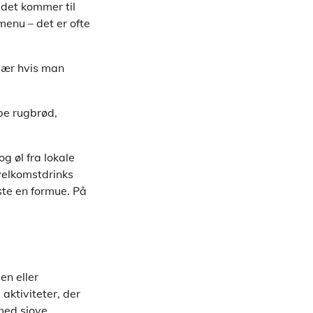
 det kommer til
menu – det er ofte
især hvis man
be rugbrød,
g øl fra lokale
 velkomstdrinks
ste en formue. På
en eller
aktiviteter, der
med sjove