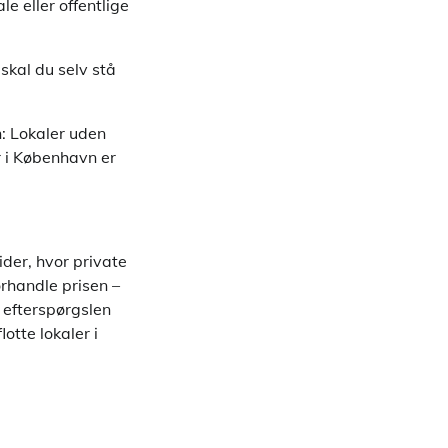
e eller offentlige
skal du selv stå
n: Lokaler uden
r i København er
der, hvor private
orhandle prisen –
r efterspørgslen
lotte lokaler i