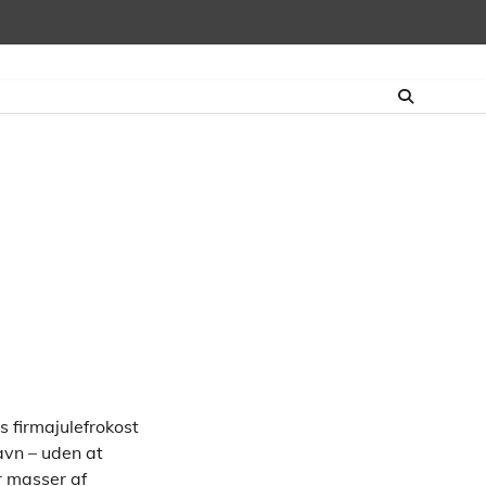
 firmajulefrokost
avn – uden at
r masser af