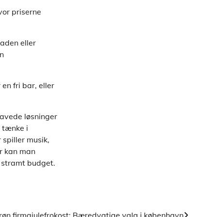
vor priserne
maden eller
en
n fri bar, eller
.
lavede løsninger
 tænke i
 spiller musik,
er kan man
 stramt budget.
røn firmajulefrokost: Bæredygtige valg i københavn