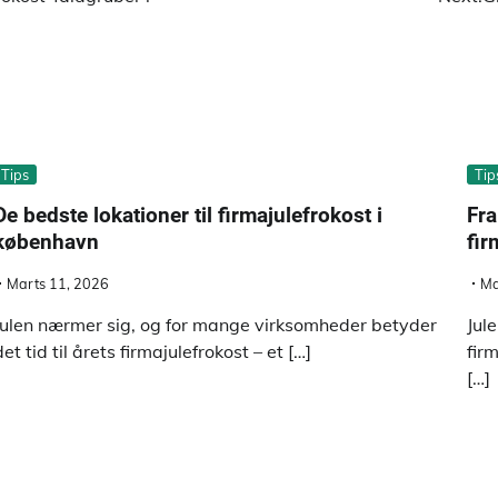
Tips
Tip
De bedste lokationer til firmajulefrokost i
Fra
københavn
fir
Marts 11, 2026
Ma
Julen nærmer sig, og for mange virksomheder betyder
Jul
det tid til årets firmajulefrokost – et […]
fir
[…]