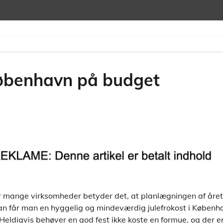
 københavn på budget
or mange virksomheder betyder det, at planlægningen af årets
an får man en hyggelig og mindeværdig julefrokost i Københ
Heldigvis behøver en god fest ikke koste en formue, og der e