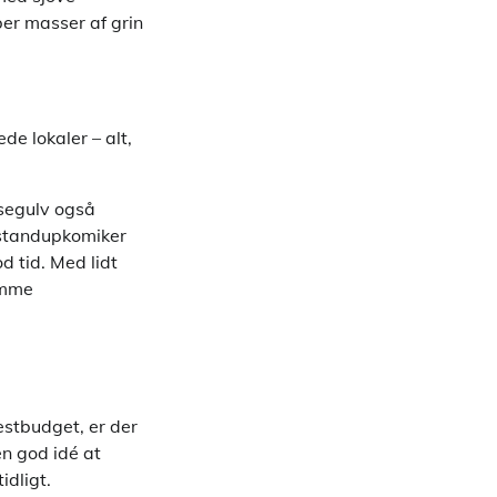
ber masser af grin
de lokaler – alt,
nsegulv også
l standupkomiker
od tid. Med lidt
tømme
estbudget, er der
en god idé at
idligt.