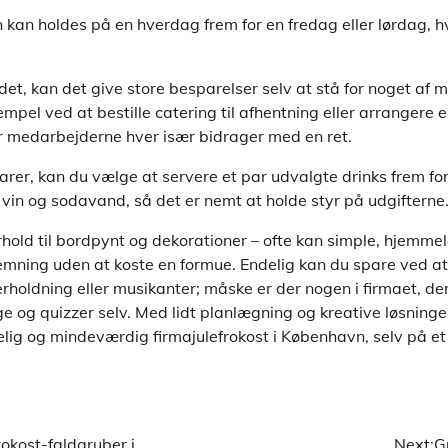
kan holdes på en hverdag frem for en fredag eller lørdag, h
 det, kan det give store besparelser selv at stå for noget af 
empel ved at bestille catering til afhentning eller arrangere 
 medarbejderne hver især bidrager med en ret.
rer, kan du vælge at servere et par udvalgte drinks frem for e
l, vin og sodavand, så det er nemt at holde styr på udgifterne
rhold til bordpynt og dekorationer – ofte kan simple, hjemme
emning uden at koste en formue. Endelig kan du spare ved at
erholdning eller musikanter; måske er der nogen i firmaet, der
lege og quizzer selv. Med lidt planlægning og kreative løsning
lig og mindeværdig firmajulefrokost i København, selv på et
okost-faldgruber i
Next:
G