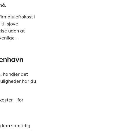
må.
irmajulefrokost i
til sjove
else uden at
venlige –
benhavn
, handler det
 muligheder har du
koster – for
g kan samtidig