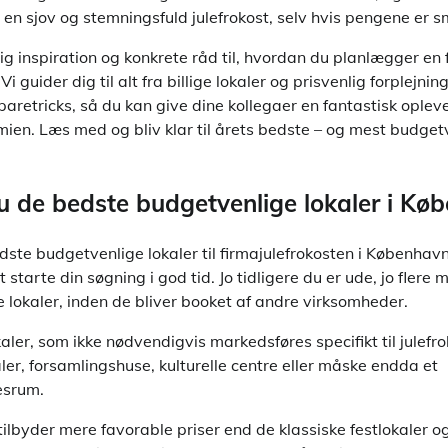
 en sjov og stemningsfuld julefrokost, selv hvis pengene er s
ig inspiration og konkrete råd til, hvordan du planlægger en f
guider dig til alt fra billige lokaler og prisvenlig forplejning 
paretricks, så du kan give dine kollegaer en fantastisk oplev
en. Læs med og bliv klar til årets bedste – og mest budget
u de bedste budgetvenlige lokaler i Kø
dste budgetvenlige lokaler til firmajulefrokosten i København
starte din søgning i god tid. Jo tidligere du er ude, jo flere
gste lokaler, inden de bliver booket af andre virksomheder.
kaler, som ikke nødvendigvis markedsføres specifikt til julefro
er, forsamlingshuse, kulturelle centre eller måske endda et
esrum.
ilbyder mere favorable priser end de klassiske festlokaler o