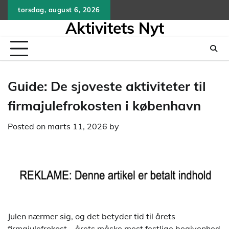
Skip
torsdag, august 6, 2026
to
Aktivitets Nyt
content
Guide: De sjoveste aktiviteter til
firmajulefrokosten i københavn
Posted on
marts 11, 2026
by
Julen nærmer sig, og det betyder tid til årets
firmajulefrokost – årets måske mest festlige begivenhed