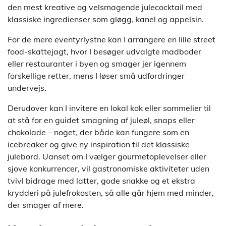
den mest kreative og velsmagende julecocktail med
klassiske ingredienser som gløgg, kanel og appelsin.
For de mere eventyrlystne kan I arrangere en lille street
food-skattejagt, hvor I besøger udvalgte madboder
eller restauranter i byen og smager jer igennem
forskellige retter, mens I løser små udfordringer
undervejs.
Derudover kan I invitere en lokal kok eller sommelier til
at stå for en guidet smagning af juleøl, snaps eller
chokolade – noget, der både kan fungere som en
icebreaker og give ny inspiration til det klassiske
julebord. Uanset om I vælger gourmetoplevelser eller
sjove konkurrencer, vil gastronomiske aktiviteter uden
tvivl bidrage med latter, gode snakke og et ekstra
krydderi på julefrokosten, så alle går hjem med minder,
der smager af mere.