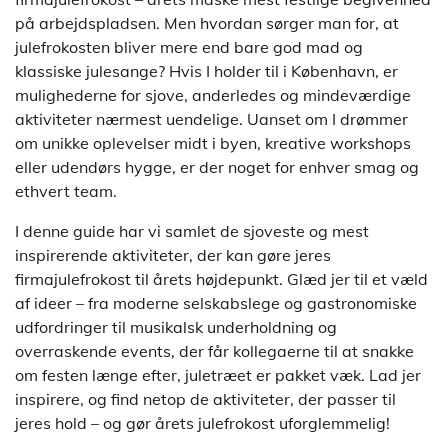
på arbejdspladsen. Men hvordan sørger man for, at
julefrokosten bliver mere end bare god mad og
klassiske julesange? Hvis I holder til i København, er
mulighederne for sjove, anderledes og mindeværdige
aktiviteter nærmest uendelige. Uanset om I drømmer
om unikke oplevelser midt i byen, kreative workshops
eller udendørs hygge, er der noget for enhver smag og
ethvert team.
I denne guide har vi samlet de sjoveste og mest
inspirerende aktiviteter, der kan gøre jeres
firmajulefrokost til årets højdepunkt. Glæd jer til et væld
af ideer – fra moderne selskabslege og gastronomiske
udfordringer til musikalsk underholdning og
overraskende events, der får kollegaerne til at snakke
om festen længe efter, juletræet er pakket væk. Lad jer
inspirere, og find netop de aktiviteter, der passer til
jeres hold – og gør årets julefrokost uforglemmelig!