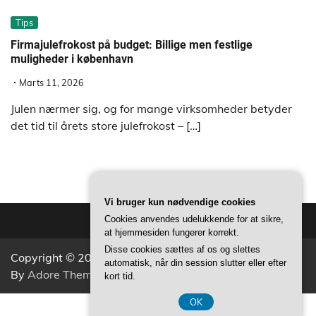
Tips
Firmajulefrokost på budget: Billige men festlige
muligheder i københavn
Marts 11, 2026
Julen nærmer sig, og for mange virksomheder betyder
det tid til årets store julefrokost – […]
Vi bruger kun nødvendige cookies
Cookies anvendes udelukkende for at sikre,
at hjemmesiden fungerer korrekt.
Disse cookies sættes af os og slettes
Copyright © 2026
Aktivitets Nyt
Theme: Popular News
automatisk, når din session slutter eller efter
By
Adore Themes
.
kort tid.
OK
CVR 37407739