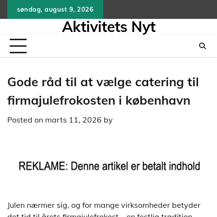
Skip
søndag, august 9, 2026
to
Aktivitets Nyt
content
Gode råd til at vælge catering til
firmajulefrokosten i københavn
Posted on
marts 11, 2026
by
Julen nærmer sig, og for mange virksomheder betyder
det tid til årets firmajulefrokost – en festlig tradition,