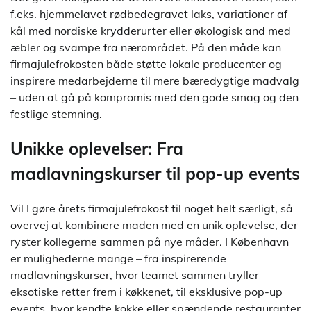
f.eks. hjemmelavet rødbedegravet laks, variationer af
kål med nordiske krydderurter eller økologisk and med
æbler og svampe fra nærområdet. På den måde kan
firmajulefrokosten både støtte lokale producenter og
inspirere medarbejderne til mere bæredygtige madvalg
– uden at gå på kompromis med den gode smag og den
festlige stemning.
Unikke oplevelser: Fra
madlavningskurser til pop-up events
Vil I gøre årets firmajulefrokost til noget helt særligt, så
overvej at kombinere maden med en unik oplevelse, der
ryster kollegerne sammen på nye måder. I København
er mulighederne mange – fra inspirerende
madlavningskurser, hvor teamet sammen tryller
eksotiske retter frem i køkkenet, til eksklusive pop-up
events, hvor kendte kokke eller spændende restauranter