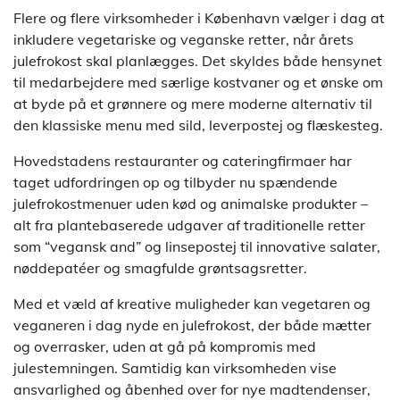
Flere og flere virksomheder i København vælger i dag at
inkludere vegetariske og veganske retter, når årets
julefrokost skal planlægges. Det skyldes både hensynet
til medarbejdere med særlige kostvaner og et ønske om
at byde på et grønnere og mere moderne alternativ til
den klassiske menu med sild, leverpostej og flæskesteg.
Hovedstadens restauranter og cateringfirmaer har
taget udfordringen op og tilbyder nu spændende
julefrokostmenuer uden kød og animalske produkter –
alt fra plantebaserede udgaver af traditionelle retter
som “vegansk and” og linsepostej til innovative salater,
nøddepatéer og smagfulde grøntsagsretter.
Med et væld af kreative muligheder kan vegetaren og
veganeren i dag nyde en julefrokost, der både mætter
og overrasker, uden at gå på kompromis med
julestemningen. Samtidig kan virksomheden vise
ansvarlighed og åbenhed over for nye madtendenser,