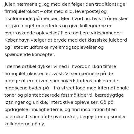
Julen nærmer sig, og med den følger den traditionsrige
firmajulefrokost – ofte med sild, leverpostej og
risalamande på menuen. Men hvad nu, hvis I i år ønsker
at gøre noget anderledes og give kollegaerne en
overraskende oplevelse? Flere og flere virksomheder i
København vælger at bryde med det klassiske julebord
og i stedet udforske nye smagsoplevelser og
spændende koncepter.
I denne artikel dykker vi ned i, hvordan I kan tilføre
firmajulefrokosten et twist. Vi ser nærmere på de
mange alternativer, som hovedstadens pulserende
madscene byder på – fra street food med internationale
toner og plantebaserede festmåltider til bæredygtige
løsninger og unikke, interaktive oplevelser. Gå på
opdagelse i mulighederne, og find inspiration til en
julefrokost, som både overrasker, begejstrer og samler
kollegaerne på ny.