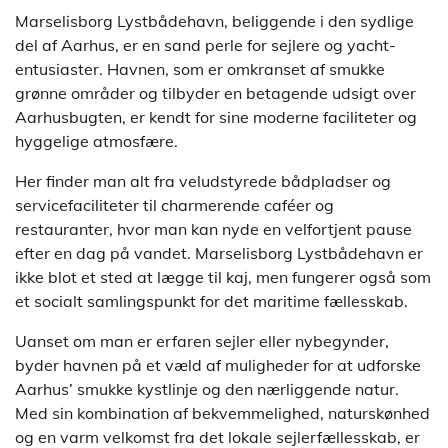
Marselisborg Lystbådehavn, beliggende i den sydlige
del af Aarhus, er en sand perle for sejlere og yacht-
entusiaster. Havnen, som er omkranset af smukke
grønne områder og tilbyder en betagende udsigt over
Aarhusbugten, er kendt for sine moderne faciliteter og
hyggelige atmosfære.
Her finder man alt fra veludstyrede bådpladser og
servicefaciliteter til charmerende caféer og
restauranter, hvor man kan nyde en velfortjent pause
efter en dag på vandet. Marselisborg Lystbådehavn er
ikke blot et sted at lægge til kaj, men fungerer også som
et socialt samlingspunkt for det maritime fællesskab.
Uanset om man er erfaren sejler eller nybegynder,
byder havnen på et væld af muligheder for at udforske
Aarhus’ smukke kystlinje og den nærliggende natur.
Med sin kombination af bekvemmelighed, naturskønhed
og en varm velkomst fra det lokale sejlerfællesskab, er