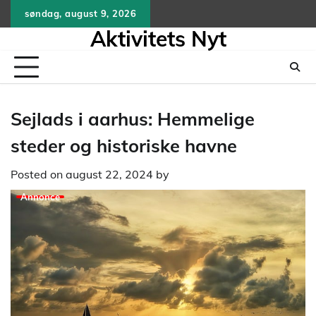
Skip
søndag, august 9, 2026
to
Aktivitets Nyt
content
Sejlads i aarhus: Hemmelige
steder og historiske havne
Posted on
august 22, 2024
by
Annonce