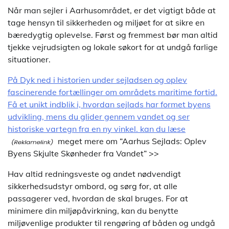
Når man sejler i Aarhusområdet, er det vigtigt både at
tage hensyn til sikkerheden og miljøet for at sikre en
bæredygtig oplevelse. Først og fremmest bør man altid
tjekke vejrudsigten og lokale søkort for at undgå farlige
situationer.
På Dyk ned i historien under sejladsen og oplev
fascinerende fortællinger om områdets maritime fortid.
Få et unikt indblik i, hvordan sejlads har formet byens
udvikling, mens du glider gennem vandet og ser
historiske vartegn fra en ny vinkel. kan du læse
meget mere om “Aarhus Sejlads: Oplev
Byens Skjulte Skønheder fra Vandet” >>
Hav altid redningsveste og andet nødvendigt
sikkerhedsudstyr ombord, og sørg for, at alle
passagerer ved, hvordan de skal bruges. For at
minimere din miljøpåvirkning, kan du benytte
miljøvenlige produkter til rengøring af båden og undgå