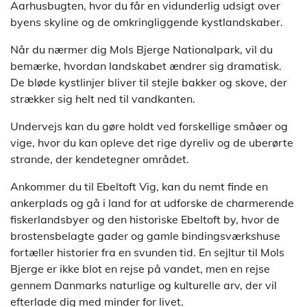
Aarhusbugten, hvor du får en vidunderlig udsigt over
byens skyline og de omkringliggende kystlandskaber.
Når du nærmer dig Mols Bjerge Nationalpark, vil du
bemærke, hvordan landskabet ændrer sig dramatisk.
De bløde kystlinjer bliver til stejle bakker og skove, der
strækker sig helt ned til vandkanten.
Undervejs kan du gøre holdt ved forskellige småøer og
vige, hvor du kan opleve det rige dyreliv og de uberørte
strande, der kendetegner området.
Ankommer du til Ebeltoft Vig, kan du nemt finde en
ankerplads og gå i land for at udforske de charmerende
fiskerlandsbyer og den historiske Ebeltoft by, hvor de
brostensbelagte gader og gamle bindingsværkshuse
fortæller historier fra en svunden tid. En sejltur til Mols
Bjerge er ikke blot en rejse på vandet, men en rejse
gennem Danmarks naturlige og kulturelle arv, der vil
efterlade dig med minder for livet.