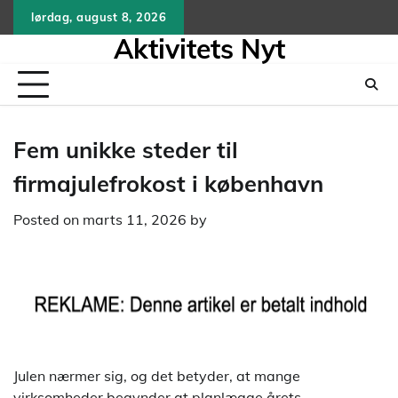
Skip
lørdag, august 8, 2026
to
Aktivitets Nyt
content
Fem unikke steder til
firmajulefrokost i københavn
Posted on
marts 11, 2026
by
Julen nærmer sig, og det betyder, at mange
virksomheder begynder at planlægge årets