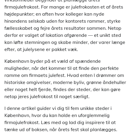
firmajulefrokost. For mange er julefrokosten et af årets
højdepunkter; en aften hvor kolleger kan nyde
hinandens selskab uden for kontorets rammer, styrke
fællesskabet og fejre årets resultater sammen. Netop
derfor er valget af lokation afgørende — et unikt sted
kan løfte stemningen og skabe minder, der varer længe
efter, at julelysene er pakket væk.
København byder på et væld af spændende
muligheder, når det kommer til at finde den perfekte
ramme om firmaets julefest. Hvad enten I drømmer om
historiske omgivelser, moderne byliv, grønne åndehuller
eller noget helt fjerde, findes der steder, der kan gøre
netop jeres julefrokost til noget særligt.
I denne artikel guider vi dig til fem unikke steder i
København, hvor du kan holde en uforglemmelig
firmajulefrokost. Læs med og lad dig inspirere til at
tænke ud af boksen, når årets fest skal planlægges.