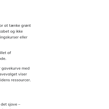
or at tænke grønt
kabet og ikke
ingskurser eller
llet af
ade.
er gavekurve med
gavevalget viser
idens ressourcer.
det sjove –