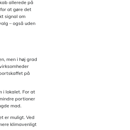
skab allerede på
for at gøre det
kt signal om
valg – også uden
en, men i høj grad
 virksomheder
 bortskaffet på
i lokalet. For at
mindre portioner
ængde mad.
t er muligt. Ved
mere klimavenligt