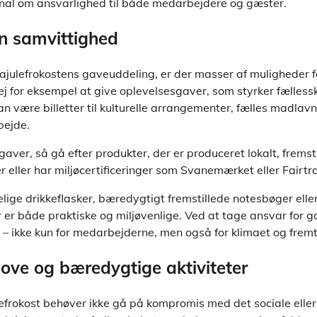
gnal om ansvarlighed til både medarbejdere og gæster.
n samvittighed
majulefrokostens gaveuddeling, er der masser af muligheder f
j for eksempel at give oplevelsesgaver, som styrker fælless
an være billetter til kulturelle arrangementer, fælles madlavn
bejde.
aver, så gå efter produkter, der er produceret lokalt, fremsti
 eller har miljøcertificeringer som Svanemærket eller Fairtr
ge drikkeflasker, bæredygtigt fremstillede notesbøger ell
r er både praktiske og miljøvenlige. Ved at tage ansvar for 
 ikke kun for medarbejderne, men også for klimaet og fremt
 sjove og bæredygtige aktiviteter
efrokost behøver ikke gå på kompromis med det sociale eller 