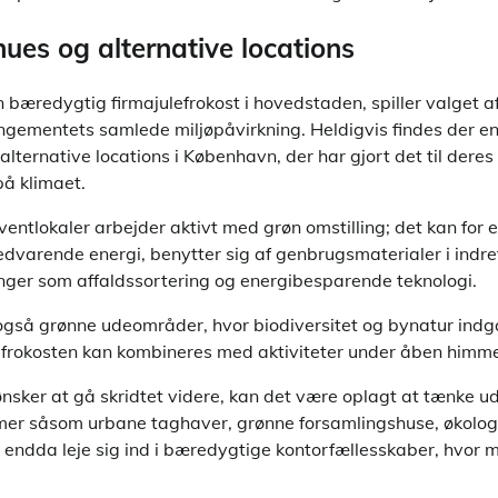
nues og alternative locations
bæredygtig firmajulefrokost i hovedstaden, spiller valget a
rangementets samlede miljøpåvirkning. Heldigvis findes der e
alternative locations i København, der har gjort det til deres
på klimaet.
ventlokaler arbejder aktivt med grøn omstilling; det kan for
edvarende energi, benytter sig af genbrugsmaterialer i indret
ninger som affaldssortering og energibesparende teknologi.
også grønne udeområder, hvor biodiversitet og bynatur indg
lefrokosten kan kombineres med aktiviteter under åben himme
nsker at gå skridtet videre, kan det være oplagt at tænke u
mer såsom urbane taghaver, grønne forsamlingshuse, økolog
r endda leje sig ind i bæredygtige kontorfællesskaber, hvor m