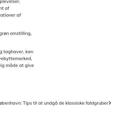
plevelser.
nt af
ationer af
grøn omstilling,
g taghaver, kan
avebyttemarked,
lig måde at give
københavn: Tips til at undgå de klassiske faldgruber