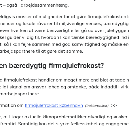
et – også i arbejdssammenhæng.
ldigvis masser af muligheder for at gøre firmajulefrokosten 
menuer og lokale råvarer til miljøvenlige venues, bæredygtig
øver hverken at være besværligt eller gå ud over julehyggen
tikel guider vi dig til, hvordan I kan tænke bæredygtighed ind
ost, så I kan fejre sammen med god samvittighed og måske en
rbejdspartnere til at gøre det samme.
en bæredygtig firmajulefrokost?
 firmajulefrokost handler om meget mere end blot at tage hen
eligt signal om ansvarlighed og omtanke, både indadtil i vi
samarbejdspartnere.
ormation om
firmajulefrokost københavn
>>
r, at I tager aktuelle klimaproblematikker alvorligt og ønsker
 fremtid. Samtidig kan det styrke fællesskabet og engageme