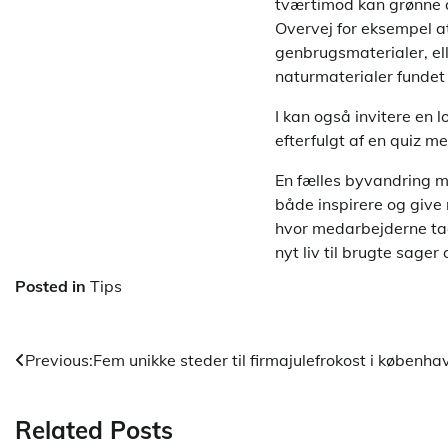
tværtimod kan grønne a
Overvej for eksempel a
genbrugsmaterialer, el
naturmaterialer fundet 
I kan også invitere en 
efterfulgt af en quiz m
En fælles byvandring m
både inspirere og give
hvor medarbejderne tag
nyt liv til brugte sage
Posted in
Tips
Indlægsnavigation
Previous:
Fem unikke steder til firmajulefrokost i københa
Related Posts