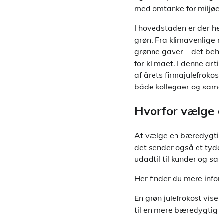
med omtanke for miljø
I hovedstaden er der he
grøn. Fra klimavenlige 
grønne gaver – det beh
for klimaet. I denne ar
af årets firmajulefrok
både kollegaer og sama
Hvorfor vælge 
At vælge en bæredygtig
det sender også et tyd
udadtil til kunder og 
Her finder du mere inf
En grøn julefrokost vise
til en mere bæredygtig