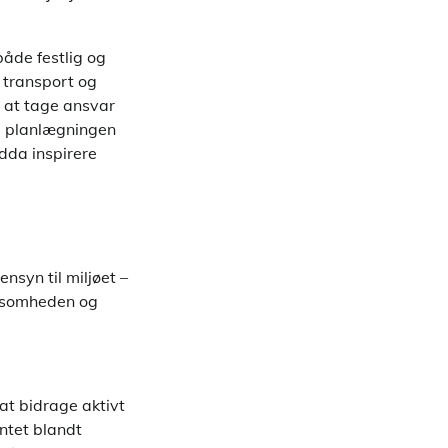
både festlig og
 transport og
 at tage ansvar
 i planlægningen
dda inspirere
syn til miljøet –
rksomheden og
 at bidrage aktivt
ntet blandt