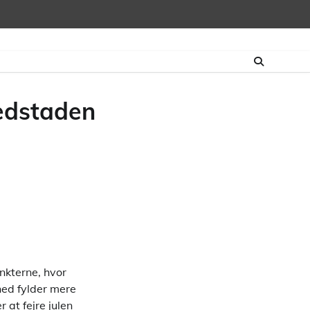
vedstaden
nkterne, hvor
ed fylder mere
 at fejre julen