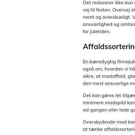
Det reducerer ikke kun 
vej til festen. Overvej
nemt og overskueligt. 
ansvarlighed og omtank
for juletiden.
Affaldssorteri
En bæredygtig firmajule
også om, hvordan vi hå
sikre, at madaffald, gl
den mest ansvarlige m
Det kan gøres let tilgæn
minimere madspild kan
ad gangen eller lade g
Overskydende mad kan d
at tænke affaldssorter