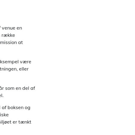
f venue en
n række
 mission at
 eksempel være
ningen, eller
år som en del af
l.
d af boksen og
iske
iljøet er tænkt