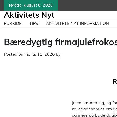
Skip
lørdag, august 8, 2026
to
Aktivitets Nyt
content
FORSIDE
TIPS
AKTIVITETS NYT INFORMATION
Bæredygtig firmajulefrokos
Posted on
marts 11, 2026
by
Julen nærmer sig, og fo
kollegaer samles om go
og mere på både dagsord