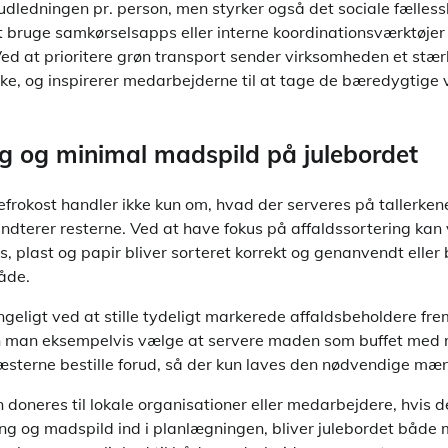
udledningen pr. person, men styrker også det sociale fælles
 at bruge samkørselsapps eller interne koordinationsværktøjer 
Ved at prioritere grøn transport sender virksomheden et stær
e, og inspirerer medarbejderne til at tage de bæredygtige 
ng og minimal madspild på julebordet
frokost handler ikke kun om, hvad der serveres på tallerken
ndterer resterne. Ved at have fokus på affaldssortering kan
as, plast og papir bliver sorteret korrekt og genanvendt eller
åde.
geligt ved at stille tydeligt markerede affaldsbeholdere frem 
 man eksempelvis vælge at servere maden som buffet med 
æsterne bestille forud, så der kun laves den nødvendige m
oneres til lokale organisationer eller medarbejdere, hvis de
ing og madspild ind i planlægningen, bliver julebordet både 