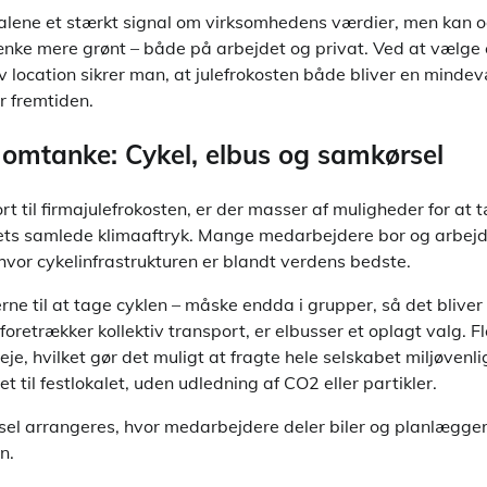
 alene et stærkt signal om virksomhedens værdier, men kan o
ænke mere grønt – både på arbejdet og privat. Ved at vælge 
iv location sikrer man, at julefrokosten både bliver en minde
r fremtiden.
omtanke: Cykel, elbus og samkørsel
t til firmajulefrokosten, er der masser af muligheder for at 
s samlede klimaaftryk. Mange medarbejdere bor og arbejder
vor cykelinfrastrukturen er blandt verdens bedste.
rne til at tage cyklen – måske endda i grupper, så det bliver
 foretrækker kollektiv transport, er elbusser et oplagt valg. 
 leje, hvilket gør det muligt at fragte hele selskabet miljøvenli
t til festlokalet, uden udledning af CO2 eller partikler.
el arrangeres, hvor medarbejdere deler biler og planlægger r
n.