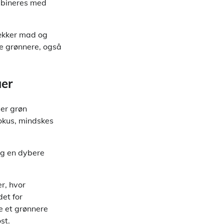
ombineres med
lækker mad og
ke grønnere, også
uer
er grøn
fokus, mindskes
og en dybere
r, hvor
det for
e et grønnere
st.