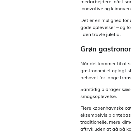
medarbejdere, når I sa
innovative og klimavenl
Det er en mulighed for
gode oplevelser – og f
i den travle juletid.
Grøn gastronom
Når det kommer til at 
gastronomi et oplagt st
behovet for lange tran
Samtidig bidrager sæso
smagsoplevelse.
Flere københavnske cat
eksempelvis plantebaser
traditionelle, mere kl
aftryk uden at gå på k