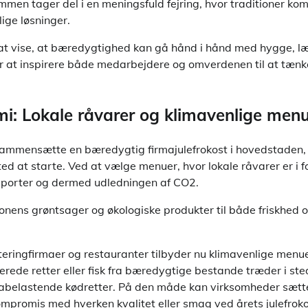
mmen tager del i en meningsfuld fejring, hvor traditioner k
ige løsninger.
 at vise, at bæredygtighed kan gå hånd i hånd med hygge, 
or at inspirere både medarbejdere og omverdenen til at tæn
i: Lokale råvarer og klimavenlige men
sammensætte en bæredygtig firmajulefrokost i hovedstaden, 
ed at starte. Ved at vælge menuer, hvor lokale råvarer er i 
sporter og dermed udledningen af CO2.
nens grøntsager og økologiske produkter til både friskhed 
eringfirmaer og restauranter tilbyder nu klimavenlige menue
ede retter eller fisk fra bæredygtige bestande træder i ste
imabelastende kødretter. På den måde kan virksomheder sætt
ompromis med hverken kvalitet eller smag ved årets julefroko