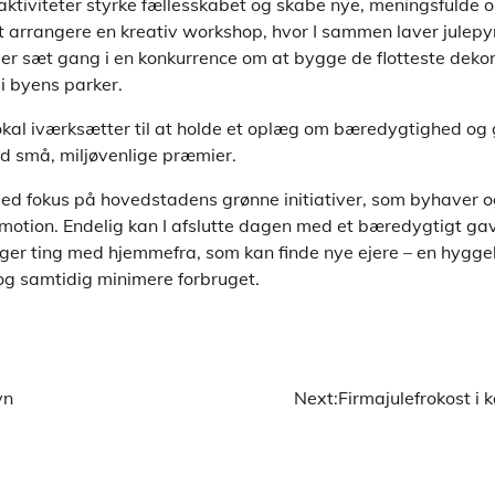
ktiviteter styrke fællesskabet og skabe nye, meningsfulde o
t arrangere en kreativ workshop, hvor I sammen laver julepy
ler sæt gang i en konkurrence om at bygge de flotteste dekor
i byens parker.
lokal iværksætter til at holde et oplæg om bæredygtighed og 
ed små, miljøvenlige præmier.
ed fokus på hovedstadens grønne initiativer, som byhaver o
 motion. Endelig kan I afslutte dagen med et bæredygtigt g
er ting med hjemmefra, som kan finde nye ejere – en hygge
r og samtidig minimere forbruget.
vn
Next:
Firmajulefrokost i 