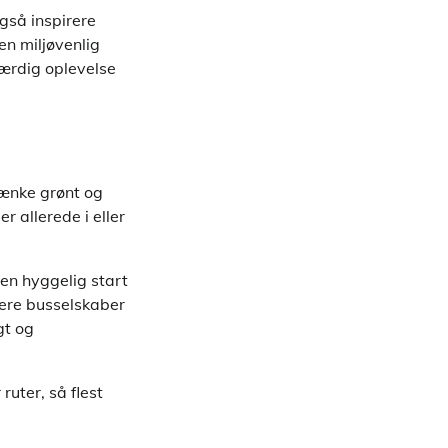
gså inspirere
en miljøvenlig
værdig oplevelse
tænke grønt og
 allerede i eller
 en hyggelig start
Flere busselskaber
gt og
uter, så flest