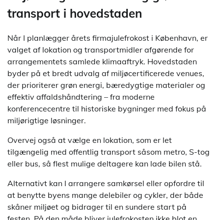
transport i hovedstaden
Når I planlægger årets firmajulefrokost i København, er
valget af lokation og transportmidler afgørende for
arrangementets samlede klimaaftryk. Hovedstaden
byder på et bredt udvalg af miljøcertificerede venues,
der prioriterer grøn energi, bæredygtige materialer og
effektiv affaldshåndtering – fra moderne
konferencecentre til historiske bygninger med fokus på
miljørigtige løsninger.
Overvej også at vælge en lokation, som er let
tilgængelig med offentlig transport såsom metro, S-tog
eller bus, så flest mulige deltagere kan lade bilen stå.
Alternativt kan I arrangere samkørsel eller opfordre til
at benytte byens mange delebiler og cykler, der både
skåner miljøet og bidrager til en sundere start på
festen. På den måde bliver julefrokosten ikke blot en