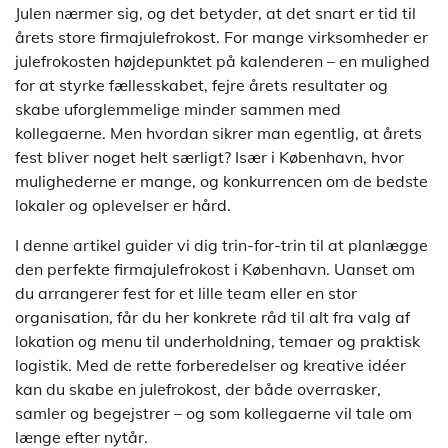
Julen nærmer sig, og det betyder, at det snart er tid til
årets store firmajulefrokost. For mange virksomheder er
julefrokosten højdepunktet på kalenderen – en mulighed
for at styrke fællesskabet, fejre årets resultater og
skabe uforglemmelige minder sammen med
kollegaerne. Men hvordan sikrer man egentlig, at årets
fest bliver noget helt særligt? Især i København, hvor
mulighederne er mange, og konkurrencen om de bedste
lokaler og oplevelser er hård.
I denne artikel guider vi dig trin-for-trin til at planlægge
den perfekte firmajulefrokost i København. Uanset om
du arrangerer fest for et lille team eller en stor
organisation, får du her konkrete råd til alt fra valg af
lokation og menu til underholdning, temaer og praktisk
logistik. Med de rette forberedelser og kreative idéer
kan du skabe en julefrokost, der både overrasker,
samler og begejstrer – og som kollegaerne vil tale om
længe efter nytår.