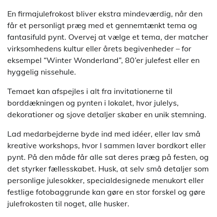
En firmajulefrokost bliver ekstra mindeværdig, når den
får et personligt præg med et gennemtænkt tema og
fantasifuld pynt. Overvej at vælge et tema, der matcher
virksomhedens kultur eller årets begivenheder – for
eksempel “Winter Wonderland”, 80’er julefest eller en
hyggelig nissehule.
Temaet kan afspejles i alt fra invitationerne til
borddækningen og pynten i lokalet, hvor julelys,
dekorationer og sjove detaljer skaber en unik stemning.
Lad medarbejderne byde ind med idéer, eller lav små
kreative workshops, hvor I sammen laver bordkort eller
pynt. På den måde får alle sat deres præg på festen, og
det styrker fællesskabet. Husk, at selv små detaljer som
personlige julesokker, specialdesignede menukort eller
festlige fotobaggrunde kan gøre en stor forskel og gøre
julefrokosten til noget, alle husker.