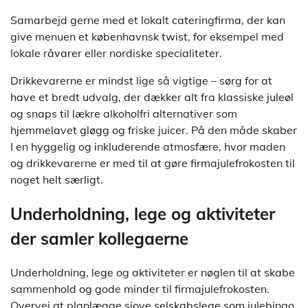
Samarbejd gerne med et lokalt cateringfirma, der kan
give menuen et københavnsk twist, for eksempel med
lokale råvarer eller nordiske specialiteter.
Drikkevarerne er mindst lige så vigtige – sørg for at
have et bredt udvalg, der dækker alt fra klassiske juleøl
og snaps til lækre alkoholfri alternativer som
hjemmelavet gløgg og friske juicer. På den måde skaber
I en hyggelig og inkluderende atmosfære, hvor maden
og drikkevarerne er med til at gøre firmajulefrokosten til
noget helt særligt.
Underholdning, lege og aktiviteter
der samler kollegaerne
Underholdning, lege og aktiviteter er nøglen til at skabe
sammenhold og gode minder til firmajulefrokosten.
Overvej at planlægge sjove selskabslege som julebingo,