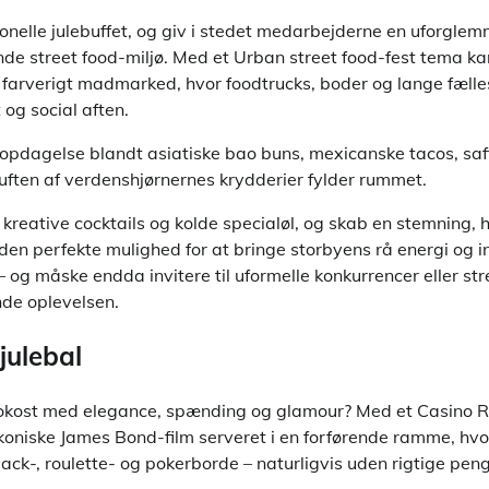
ionelle julebuffet, og giv i stedet medarbejderne en uforgle
e street food-miljø. Med et Urban street food-fest tema kan
et farverigt madmarked, hvor foodtrucks, boder og lange fæll
 og social aften.
opdagelse blandt asiatiske bao buns, mexicanske tacos, saft
uften af verdenshjørnernes krydderier fylder rummet.
kreative cocktails og kolde specialøl, og skab en stemning, 
er den perfekte mulighed for at bringe storbyens rå energi og 
 – og måske endda invitere til uformelle konkurrencer eller str
nde oplevelsen.
julebal
okost med elegance, spænding og glamour? Med et Casino Ro
 ikoniske James Bond-film serveret i en forførende ramme, hv
ack-, roulette- og pokerborde – naturligvis uden rigtige pen