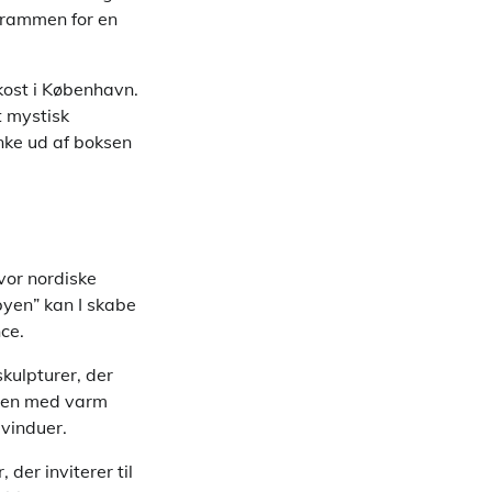
e rammen for en
okost i København.
t mystisk
ænke ud af boksen
hvor nordiske
yen” kan I skabe
ce.
kulpturer, der
men med varm
vinduer.
der inviterer til