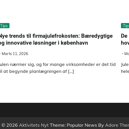
Tips
Tip
Nye trends til firmajulefrokosten: Bæredygtige
De 
og innovative løsninger i københavn
ho
Marts 11, 2026
Ma
Julen nærmer sig, og for mange virksomheder er det tid
Jul
til at begynde planlægningen af […]
hel
t © 2026
Aktivitets Nyt
Theme: Popular News By
Adore The