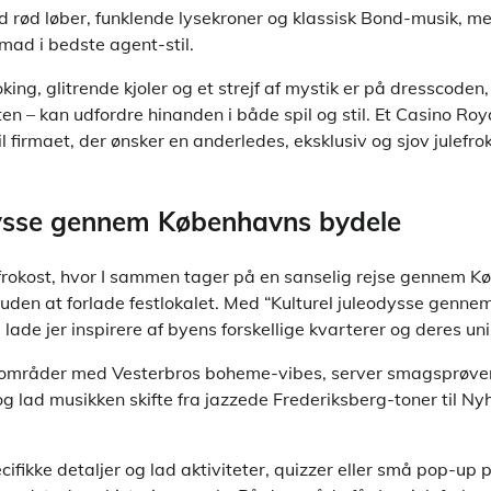
rød løber, funklende lysekroner og klassisk Bond-musik, me
emad i bedste agent-stil.
king, glitrende kjoler og et strejf af mystik er på dresscoden, 
ten – kan udfordre hinanden i både spil og stil. Et Casino Roya
l firmaet, der ønsker en anderledes, eksklusiv og sjov julef
dysse gennem Københavns bydele
ulefrokost, hvor I sammen tager på en sanselig rejse gennem 
– uden at forlade festlokalet. Med “Kulturel juleodysse gen
lade jer inspirere af byens forskellige kvarterer og deres un
områder med Vesterbros boheme-vibes, server smagsprøve
og lad musikken skifte fra jazzede Frederiksberg-toner til N
ifikke detaljer og lad aktiviteter, quizzer eller små pop-up