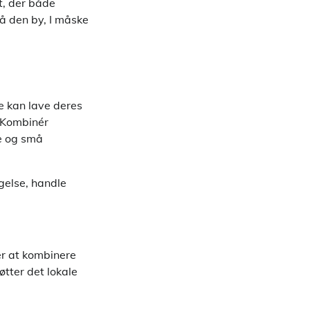
t, der både
å den by, I måske
ne kan lave deres
. Kombinér
e og små
gelse, handle
er at kombinere
øtter det lokale