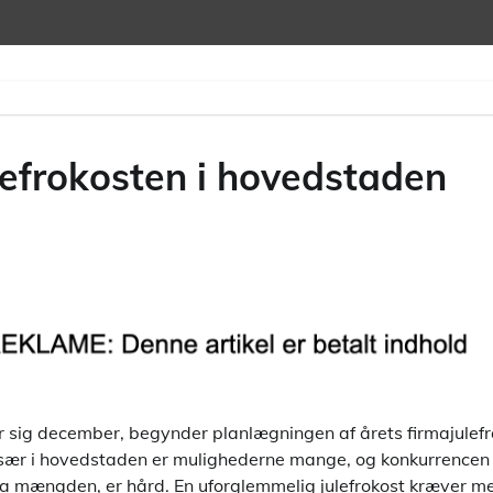
ulefrokosten i hovedstaden
sig december, begynder planlægningen af årets firmajulefrok
sær i hovedstaden er mulighederne mange, og konkurrencen
d fra mængden, er hård. En uforglemmelig julefrokost kræver 