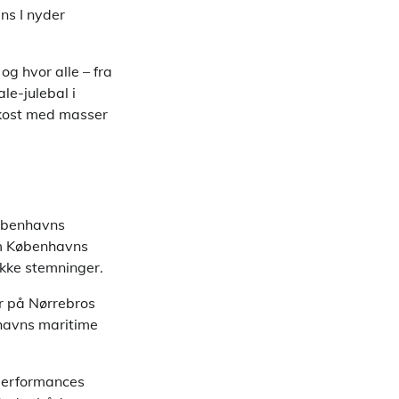
ns I nyder
og hvor alle – fra
le-julebal i
rokost med masser
Københavns
nem Københavns
ikke stemninger.
r på Nørrebros
yhavns maritime
 performances