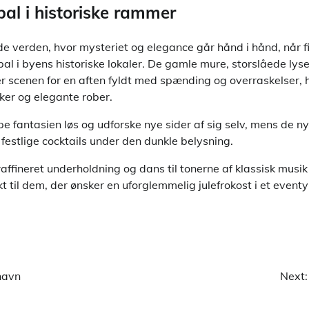
al i historiske rammer
nde verden, hvor mysteriet og elegance går hånd i hånd, når 
bal i byens historiske lokaler. De gamle mure, storslåede lys
er scenen for en aften fyldt med spænding og overraskelser,
ker og elegante rober.
pe fantasien løs og udforske nye sider af sig selv, mens de n
estlige cocktails under den dunkle belysning.
affineret underholdning og dans til tonerne af klassisk musi
 til dem, der ønsker en uforglemmelig julefrokost i et eventy
nhavn
Next: