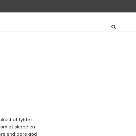
ost at fylde i
 om at skabe en
mere end bare god