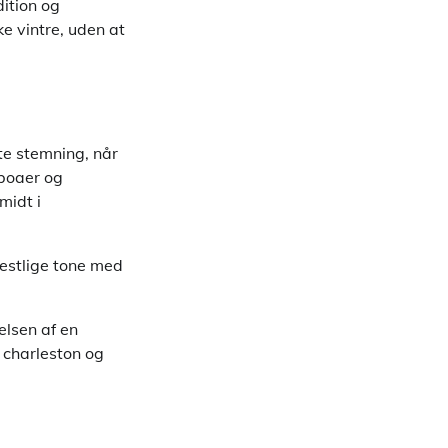
ition og
e vintre, uden at
te stemning, når
rboaer og
midt i
festlige tone med
elsen af en
 charleston og