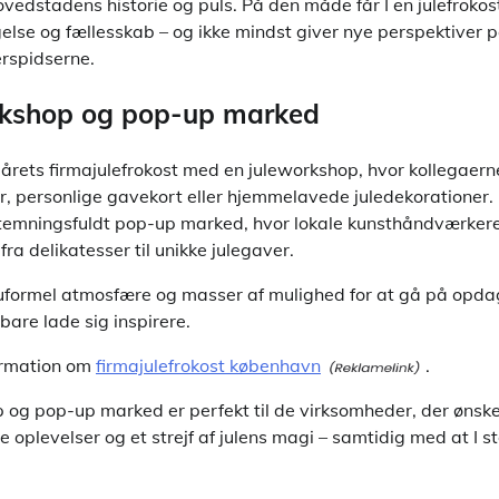
vedstadens historie og puls. På den måde får I en julefrokos
se og fællesskab – og ikke mindst giver nye perspektiver p
gerspidserne.
orkshop og pop-up marked
til årets firmajulefrokost med en juleworkshop, hvor kollegaer
r, personlige gavekort eller hjemmelavede juledekorationer
emningsfuldt pop-up marked, hvor lokale kunsthåndværker
ra delikatesser til unikke julegaver.
 uformel atmosfære og masser af mulighed for at gå på opda
are lade sig inspirere.
ormation om
firmajulefrokost københavn
.
p og pop-up marked er perfekt til de virksomheder, der ønsk
oplevelser og et strejf af julens magi – samtidig med at I st