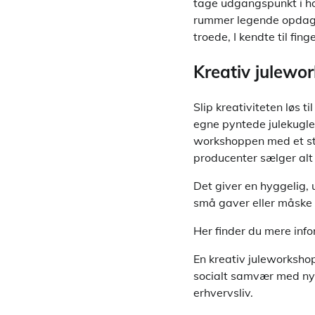
tage udgangspunkt i ho
rummer legende opdagel
troede, I kendte til fin
Kreativ julew
Slip kreativiteten løs 
egne pyntede julekugle
workshoppen med et st
producenter sælger alt f
Det giver en hyggelig,
små gaver eller måske b
Her finder du mere inf
En kreativ juleworksho
socialt samvær med nye 
erhvervsliv.