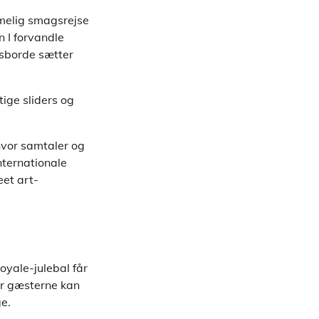
mmelig smagsrejse
 I forvandle
esborde sætter
ige sliders og
hvor samtaler og
internationale
eet art-
yale-julebal får
or gæsterne kan
ge.