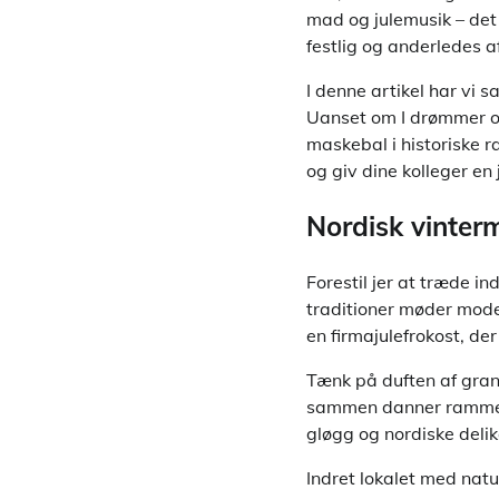
mad og julemusik – det
festlig og anderledes a
I denne artikel har vi 
Uanset om I drømmer om
maskebal i historiske r
og giv dine kolleger en 
Nordisk vinter
Forestil jer at træde in
traditioner møder mode
en firmajulefrokost, d
Tænk på duften af gran
sammen danner rammen
gløgg og nordiske deli
Indret lokalet med natu