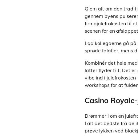
Glem alt om den tradit
gennem byens pulserend
firmajulefrokosten til 
scenen for en afslappet
Lad kollegaerne gå på 
sprøde falafler, mens d
Kombinér det hele med 
latter flyder frit. Det 
vibe ind i julefrokosten
workshops for at fulde
Casino Royale-
Drømmer I om en julefr
I alt det bedste fra de
prøve lykken ved blackj