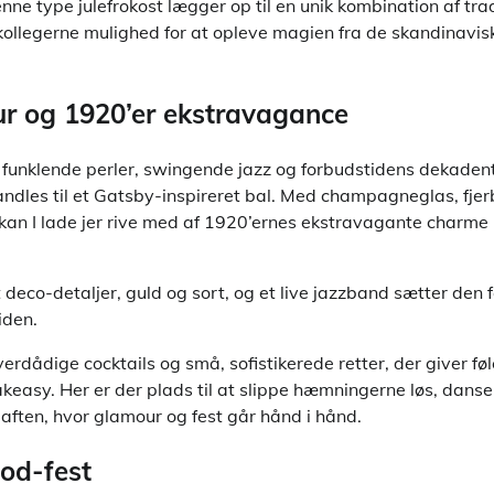
e type julefrokost lægger op til en unik kombination af trad
kollegerne mulighed for at opleve magien fra de skandinavisk
r og 1920’er ekstravagance
f funklende perler, swingende jazz og forbudstidens dekaden
andles til et Gatsby-inspireret bal. Med champagneglas, fje
 kan I lade jer rive med af 1920’ernes ekstravagante charme 
deco-detaljer, guld og sort, og et live jazzband sætter den 
iden.
rdådige cocktails og små, sofistikerede retter, der giver føl
keasy. Her er der plads til at slippe hæmningerne løs, danse
aften, hvor glamour og fest går hånd i hånd.
ood-fest