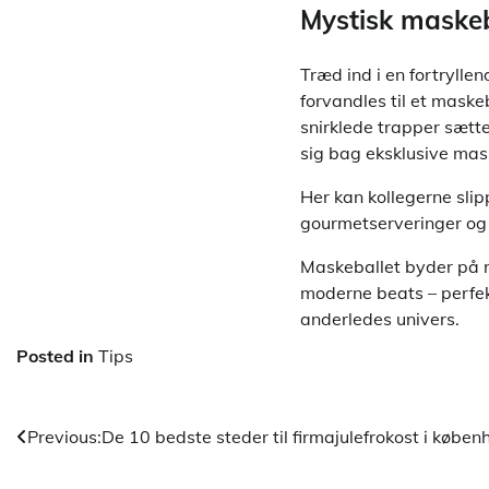
Mystisk maskeb
Træd ind i en fortrylle
forvandles til et maske
snirklede trapper sætt
sig bag eksklusive mas
Her kan kollegerne slip
gourmetserveringer og f
Maskeballet byder på r
moderne beats – perfekt
anderledes univers.
Posted in
Tips
Indlægsnavigation
Previous:
De 10 bedste steder til firmajulefrokost i købe