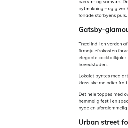
nærvær og samvær. Denn
nytænkning – og giver 
forlade storbyens puls.
Gatsby-glamou
Træd ind i en verden a
firmajulefrokosten forv
elegante cocktailkjoler
hovedstaden.
Lokalet pyntes med art 
klassiske melodier fra t
Det hele toppes med ove
hemmelig fest i en spea
nyde en uforglemmelig 
Urban street f