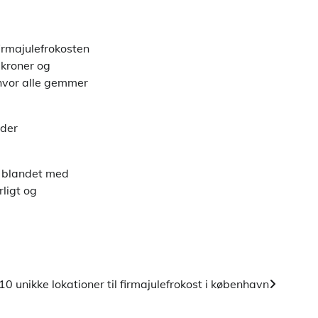
firmajulefrokosten
ekroner og
 hvor alle gemmer
yder
k blandet med
rligt og
10 unikke lokationer til firmajulefrokost i københavn