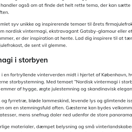
 handler også om at finde det helt rette tema, der kan sætt
ften.
samlet syv unikke og inspirerende temaer til årets firmajulefr
 nordisk vintermagi, ekstravagant Gatsby-glamour eller e
ammer, er der inspiration at hente. Lad dig inspirere til at t
julefrokost, de sent vil glemme.
magi i storbyen
d i en fortryllende vinterverden midt i hjertet af København, 
rne storbystemning. Med temaet “Nordisk vintermagi i storb
er emmer af hygge, ægte julestemning og skandinavisk elegan
 og fyrretræ, bløde lammeskind, levende lys og glimtende iss
 om en stemningsfuld aften. Gæsterne kan bydes velkom
katesser, mens snefnug daler ned udenfor de store panorama
rlige materialer, dæmpet belysning og små vinterlandskaber, 