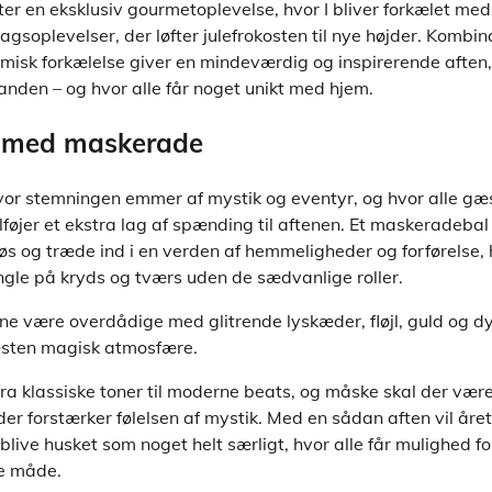
er en eksklusiv gourmetoplevelse, hvor I bliver forkælet m
agsoplevelser, der løfter julefrokosten til nye højder. Kombin
misk forkælelse giver en mindeværdig og inspirerende aften,
nden – og hvor alle får noget unikt med hjem.
l med maskerade
, hvor stemningen emmer af mystik og eventyr, og hvor alle g
lføjer et ekstra lag af spænding til aftenen. Et maskeradeba
 løs og træde ind i en verden af hemmeligheder og forførelse,
le på kryds og tværs uden de sædvanlige roller.
e være overdådige med glitrende lyskæder, fløjl, guld og dy
æsten magisk atmosfære.
a klassiske toner til moderne beats, og måske skal der vær
, der forstærker følelsen af mystik. Med en sådan aften vil åre
blive husket som noget helt særligt, hvor alle får mulighed fo
de måde.