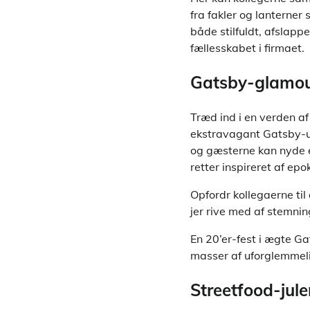
fra fakler og lanterner
både stilfuldt, afslappe
fællesskabet i firmaet.
Gatsby-glamour
Træd ind i en verden af
ekstravagant Gatsby-un
og gæsterne kan nyde e
retter inspireret af ep
Opfordr kollegaerne til
jer rive med af stemnin
En 20’er-fest i ægte Ga
masser af uforglemmeli
Streetfood-jul