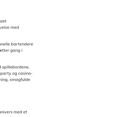
maet
evelse med
ionelle bartendere
ætter gang i
d spillebordene,
lparty og casino-
mning, smagfulde
 univers med et