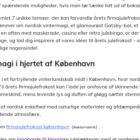
af spændende muligheder, hvis man tør tænke lidt ud af bokse
amlet 7 unikke temaer, der kan forvandle årets firmajulefrokos
rømmer om nordisk vintermagi, et glamourøst Gatsby-bal, et 
en aften med maskerade, casino eller retro julebingo, er der 
ge, og lad dig inspirere af vores idéer til årets julefrokost –
dige nogensinde!
magi i hjertet af København
nd i et fortryllende vinterlandskab midt i København, hvor nor
l årets firmajulefrokost kan I lade jer omfavne af skinnende i
meskind, mens levende lys og duften af gløgg sætter stemn
af nordisk enkelhed med naturlige materialer og afdæmpede
ydende atmosfære.
 om
firmajulefrokost københavn
.
les om langborde til klassiske julelækkerier med et moderne 