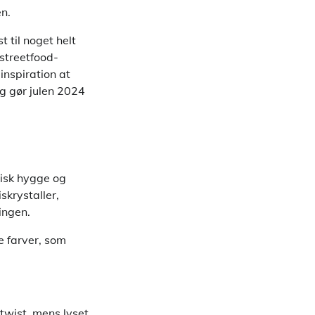
n.
t til noget helt
streetfood-
inspiration at
 og gør julen 2024
disk hygge og
skrystaller,
ingen.
 farver, som
twist, mens lyset