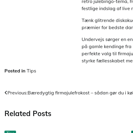
retro julebingo-tema, h
festlige indslag af liv
Tænk glitrende diskokug
præmier for bedste dan
Undervejs sørger en ene
på gamle kendinge fra 
perfekte valg til firma
styrke fællesskabet me
Posted in
Tips
Indlægsnavigation
Previous:
Bæredygtig firmajulefrokost – sådan gør du i 
Related Posts