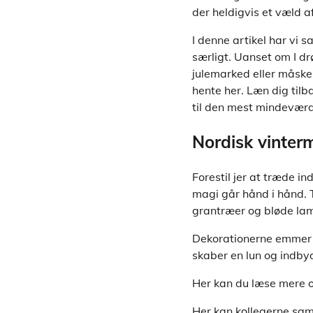
der heldigvis et væld 
I denne artikel har vi s
særligt. Uanset om I d
julemarked eller måske 
hente her. Læn dig tilba
til den mest mindevær
Nordisk vinter
Forestil jer at træde i
magi går hånd i hånd. Ti
grantræer og bløde lam
Dekorationerne emmer 
skaber en lun og indb
Her kan du læse mere
Her kan kollegerne sam