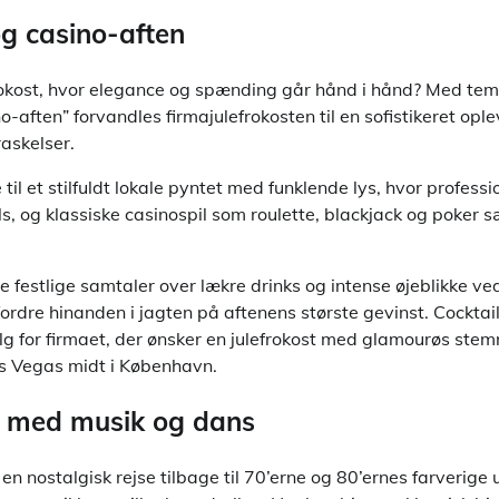
og casino-aften
rokost, hvor elegance og spænding går hånd i hånd? Med te
o-aften” forvandles firmajulefrokosten til en sofistikeret opl
askelser.
til et stilfuldt lokale pyntet med funklende lys, hvor profess
ls, og klassiske casinospil som roulette, blackjack og poker s
de festlige samtaler over lækre drinks og intense øjeblikke ve
ordre hinanden i jagten på aftenens største gevinst. Cocktai
lg for firmaet, der ønsker en julefrokost med glamourøs ste
Las Vegas midt i København.
o med musik og dans
n nostalgisk rejse tilbage til 70’erne og 80’ernes farverige