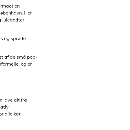
firmaet en
 København. Her
g julegodter
os og sprøde
 et af de små pop-
formelle, og er
.
 lave alt fra
ativ
r alle kan