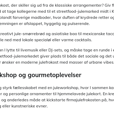
kost, der skiller sig ud fra de klassiske arrangementer? Giv 
 at tage kollegerne med til et streetfood-julemarked midt i
blandt farverige madboder, hvor duften af krydrede retter o
stemningen er afslappet, hyggelig og pulserende.
kreativt jule-smørrebrød og asiatiske bao til mexicanske tac
ele ned med lokale specialøl eller varme cocktails.
 I lytte til livemusik eller DJ-sets, og måske tage en runde i
etfood-julemarkedet giver plads til både det sociale og det u
der ønsker en moderne julefrokost med masser af urbane vibes
rkshop og gourmetoplevelser
 og styrk fællesskabet med en juleworkshop, hvor I sammen kan
r og personlige ornamenter til hjemmelavede julekort. En kre
 og anderledes måde at kickstarte firmajulefrokosten på, hvo
 eller kunstneriske evner.