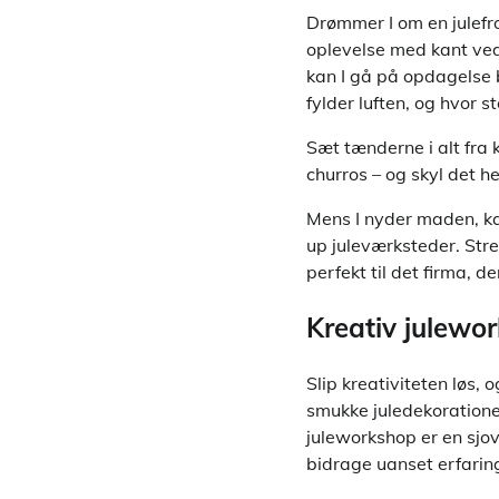
Drømmer I om en julefro
oplevelse med kant ved
kan I gå på opdagelse 
fylder luften, og hvor 
Sæt tænderne i alt fra 
churros – og skyl det h
Mens I nyder maden, kan
up juleværksteder. Stre
perfekt til det firma, 
Kreativ julewo
Slip kreativiteten løs,
smukke juledekoratione
juleworkshop er en sjov
bidrage uanset erfaring