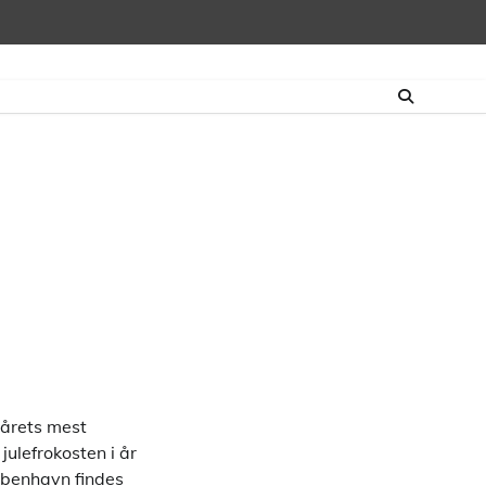
f årets mest
ulefrokosten i år
København findes