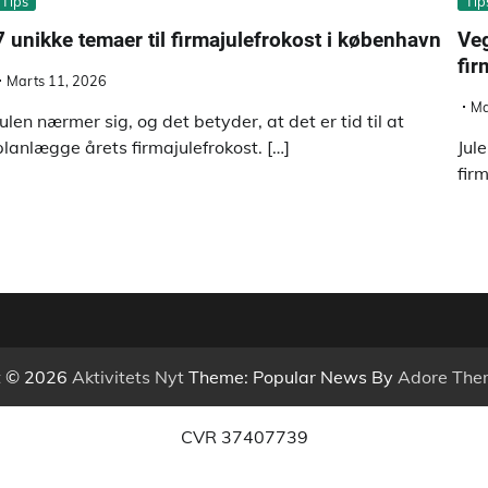
Tips
Tip
7 unikke temaer til firmajulefrokost i københavn
Veg
fir
Marts 11, 2026
Ma
Julen nærmer sig, og det betyder, at det er tid til at
planlægge årets firmajulefrokost. […]
Jul
fir
t © 2026
Aktivitets Nyt
Theme: Popular News By
Adore The
CVR 37407739