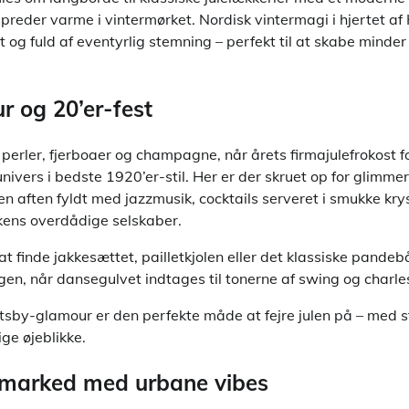
 spreder varme i vintermørket. Nordisk vintermagi i hjertet a
t og fuld af eventyrlig stemning – perfekt til at skabe minder
 og 20’er-fest
 perler, fjerboaer og champagne, når årets firmajulefrokost fo
ivers i bedste 1920’er-stil. Her er der skruet op for glimme
n aften fyldt med jazzmusik, cocktails serveret i smukke kry
okens overdådige selskaber.
 at finde jakkesættet, pailletkjolen eller det klassiske pande
gen, når dansegulvet indtages til tonerne af swing og charle
tsby-glamour er den perfekte måde at fejre julen på – med st
ge øjeblikke.
emarked med urbane vibes