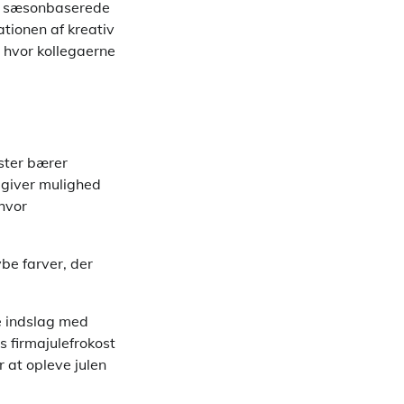
ed sæsonbaserede
ationen af kreativ
 hvor kollegaerne
æster bærer
l giver mulighed
 hvor
be farver, der
e indslag med
ts firmajulefrokost
r at opleve julen