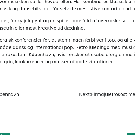
vor musikken spiller hovedrollen. Her kombineres klassisk b
e musik og dansehits, der får selv de mest stive kontorben ud 
ler, funky julepynt og en spilleplade fuld af overraskelser 
setrin eller mest kreative udklædning.
rgisk konferencier for, at stemningen forbliver i top, og all
både dansk og international pop. Retro julebingo med musik
julefrokosten i København, hvis I ønsker at skabe uforglemme
d grin, konkurrencer og masser af gode vibrationer.
københavn
Next:
Firmajulefrokost m