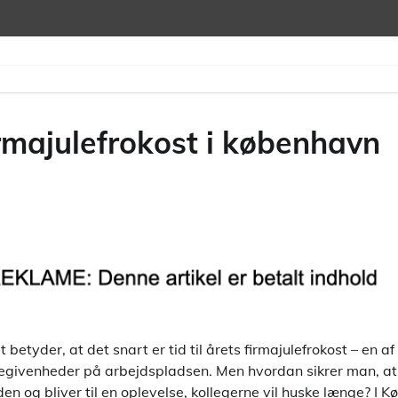
irmajulefrokost i københavn
 betyder, at det snart er tid til årets firmajulefrokost – en a
begivenheder på arbejdspladsen. Men hvordan sikrer man, at j
den og bliver til en oplevelse, kollegerne vil huske længe? I 