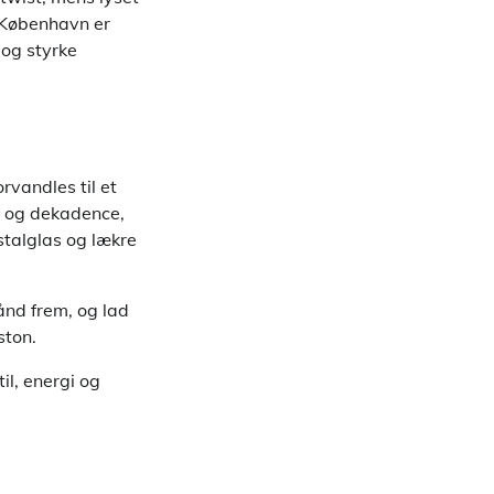
f København er
 og styrke
rvandles til et
r og dekadence,
stalglas og lækre
bånd frem, og lad
ston.
il, energi og