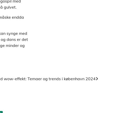
ingospil med
på gulvet.
– måske endda
e kan synge med
 og dans er det
lige minder og
ed wow-effekt: Temaer og trends i københavn 2024