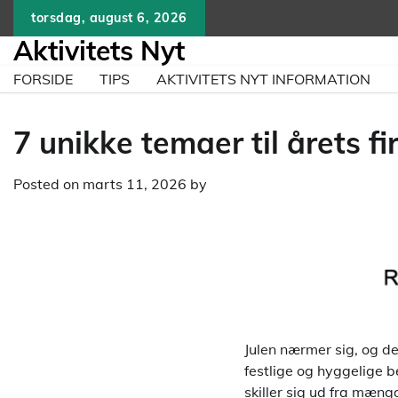
Skip
torsdag, august 6, 2026
to
Aktivitets Nyt
content
FORSIDE
TIPS
AKTIVITETS NYT INFORMATION
7 unikke temaer til årets f
Posted on
marts 11, 2026
by
Julen nærmer sig, og det
festlige og hyggelige 
skiller sig ud fra mæng