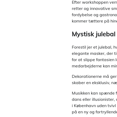
Efter workshoppen vent
retter og innovative sm
fordybelse og gastrono
kommer tættere på hina
Mystisk juleba
Forestil jer et julebal
elegante masker, der ti
for at slippe fantasien
medarbejderne kan ming
Dekorationerne må gern
skaber en eksklusiv, n
Musikken kan spænde fr
dans eller illusionister
i København uden tvivl 
på en ny og fortryllen