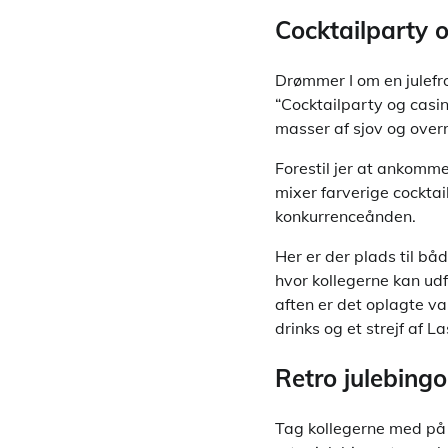
Cocktailparty 
Drømmer I om en julef
“Cocktailparty og casin
masser af sjov og overr
Forestil jer at ankomme 
mixer farverige cocktai
konkurrenceånden.
Her er der plads til bå
hvor kollegerne kan udf
aften er det oplagte va
drinks og et strejf af 
Retro julebing
Tag kollegerne med på e