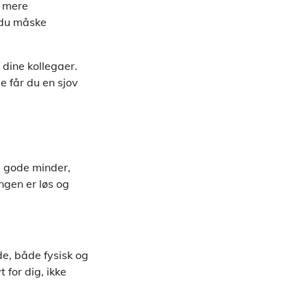
r mere
m du måske
dine kollegaer.
e får du en sjov
e gode minder,
ngen er løs og
de, både fysisk og
 for dig, ikke