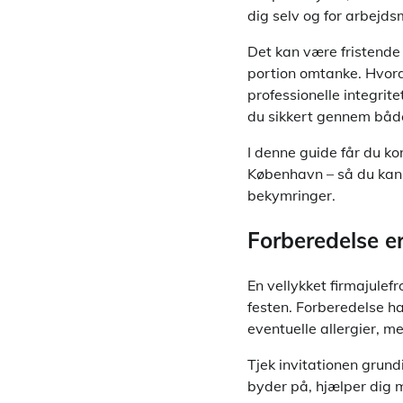
dig selv og for arbejdsm
Det kan være fristende 
portion omtanke. Hvord
professionelle integri
du sikkert gennem båd
I denne guide får du kon
København – så du kan 
bekymringer.
Forberedelse er
En vellykket firmajulef
festen. Forberedelse h
eventuelle allergier, m
Tjek invitationen grund
byder på, hjælper dig m