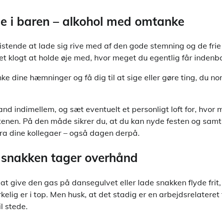
e i baren – alkohol med omtanke
stende at lade sig rive med af den gode stemning og de frie d
det klogt at holde øje med, hvor meget du egentlig får indenb
ke dine hæmninger og få dig til at sige eller gøre ting, du no
and indimellem, og sæt eventuelt et personligt loft for, hvo
aftenen. På den måde sikrer du, at du kan nyde festen og sam
fra dine kollegaer – også dagen derpå.
 snakken tager overhånd
at give den gas på dansegulvet eller lade snakken flyde frit
irkelig er i top. Men husk, at det stadig er en arbejdsrelateret
il stede.