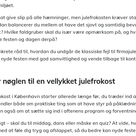
iljøet.
at give slip på alle hæmninger, men julefrokosten kræver sta
an balancerer du mellem at have det sjovt og samtidig bev
tet? Hvilke faldgruber skal du især være opmærksom på, og 
e festen og dagen derpå?
krete råd til, hvordan du undgår de klassiske fejl til firmajul
nyde festen med god samvittighed og vende tilbage til kon
 nøglen til en vellykket julefrokost
rokost i København starter allerede længe før, du træder ind a
andler både om praktiske ting som at have styr på påklædnin
en også om at sætte sig ind i aftenens program og forventnin
igt – skal du til middag, dans eller måske en quiz? At vide, 
ed at føle dig tryg og afslappet, så du bedre kan nyde feste