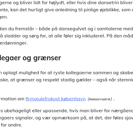
ne og bliver lidt for højlydt, eller hvis dine dansetrin blive
nte, kan det hurtigt give anledning til pinlige øjeblikke, so
gen.
dan du fremstår – både på dansegulvet og i samtalerne med 
 sladder og sørg for, at alle føler sig inkluderet. På den måd
terdønninger.
llegaer og grænser
en oplagt mulighed for at ryste kollegaerne sammen og skab
uske, at grænser og respekt stadig gælder – også når stemni
ormation om
firmajulefrokost københavn
.
es ubehageligt eller upassende, hvis man bliver for nærgåen
llegaers signaler, og vær opmærksom på, at det, der føles sjovt
 for andre.