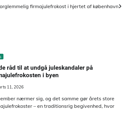
orglemmelig firmajulefrokost i hjertet af københavn
s
e råd til at undgå juleskandaler på
majulefrokosten i byen
rts 11, 2026
ember nærmer sig, og det samme gør årets store
majulefrokoster – en traditionsrig begivenhed, hvor