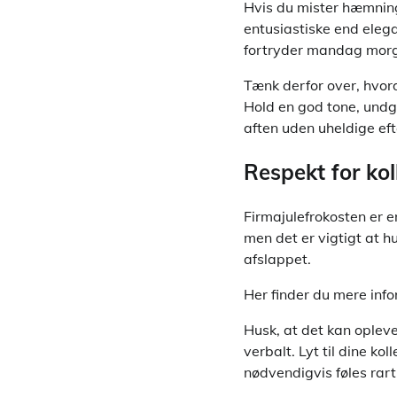
Hvis du mister hæmninger
entusiastiske end elega
fortryder mandag mor
Tænk derfor over, hvor
Hold en god tone, undgå
aften uden uheldige ef
Respekt for ko
Firmajulefrokosten er 
men det er vigtigt at h
afslappet.
Her finder du mere inf
Husk, at det kan oplev
verbalt. Lyt til dine ko
nødvendigvis føles rart