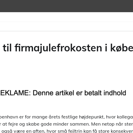
 til firmajulefrokosten i kø
øbenhavn er for mange årets festlige højdepunkt, hvor kolleg
r at fejre og skabe gode minder sammen. Men netop når stem
 også være en aften, hvor små fejltrin kan få store konsekve