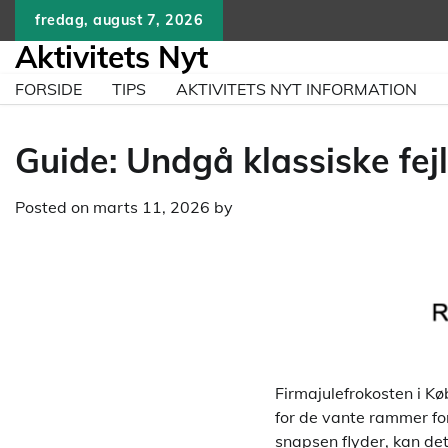
Skip
fredag, august 7, 2026
to
Aktivitets Nyt
content
FORSIDE
TIPS
AKTIVITETS NYT INFORMATION
Guide: Undgå klassiske fejl
Posted on
marts 11, 2026
by
Firmajulefrokosten i K
for de vante rammer fo
snapsen flyder, kan det