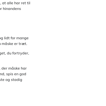
t alle har ret til
for hinandens
og lidt for mange
u måske er træt.
get, du fortryder,
, der måske har
and, spis en god
ste og stadig