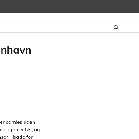
benhavn
aer samles uden
ningen er løs, og
nser – både for