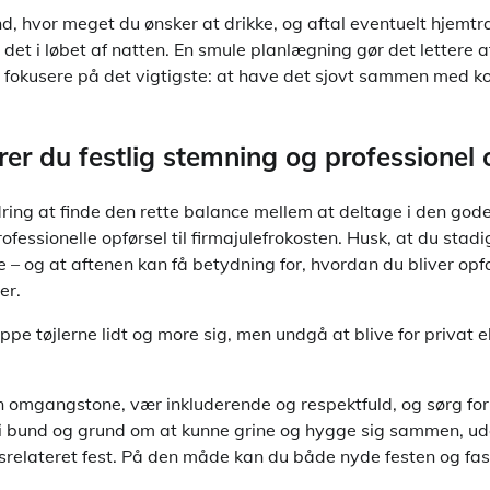
d, hvor meget du ønsker at drikke, og aftal eventuelt hjemtr
til det i løbet af natten. En smule planlægning gør det lettere
an fokusere på det vigtigste: at have det sjovt sammen med k
er du festlig stemning og professionel 
ring at finde den rette balance mellem at deltage i den god
fessionelle opførsel til firmajulefrokosten. Husk, at du st
e – og at aftenen kan få betydning for, hvordan du bliver opf
er.
lippe tøjlerne lidt og more sig, men undgå at blive for privat e
mgangstone, vær inkluderende og respektfuld, og sørg for at
i bund og grund om at kunne grine og hygge sig sammen, ud
srelateret fest. På den måde kan du både nyde festen og fas