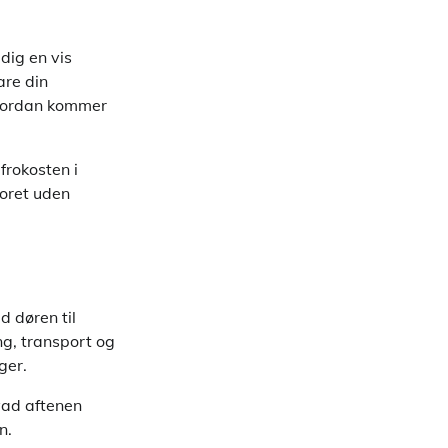
dig en vis
are din
hvordan kommer
efrokosten i
toret uden
d døren til
g, transport og
ger.
hvad aftenen
n.