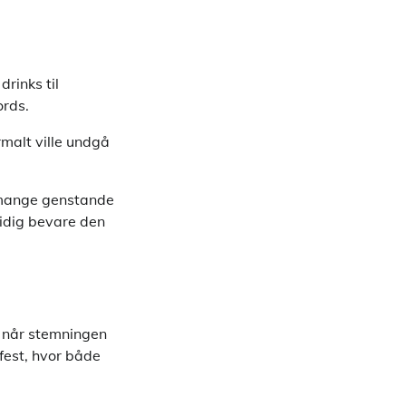
rinks til
ords.
rmalt ville undgå
r mange genstande
tidig bevare den
, når stemningen
 fest, hvor både