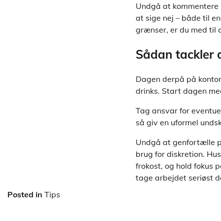
Undgå at kommentere på 
at sige nej – både til e
grænser, er du med til a
Sådan tackler 
Dagen derpå på kontoret
drinks. Start dagen med
Tag ansvar for eventuell
så giv en uformel unds
Undgå at genfortælle p
brug for diskretion. Hu
frokost, og hold fokus
tage arbejdet seriøst d
Posted in
Tips