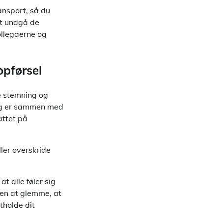
ansport, så du
 at undgå de
ollegaerne og
opførsel
e stemning og
adig er sammen med
attet på
ller overskride
 alle føler sig
en at glemme, at
tholde dit