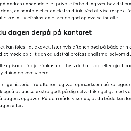
andres udseende eller private forhold, og vær bevidst om, a
n dans, en samtale eller en ekstra drink. Ved at vise respekt 
t sikre, at julefrokosten bliver en god oplevelse for alle.
du dagen derpå på kontoret
 kan føles lidt akavet, især hvis aftenen bød på både grin 
 at møde op til tiden og udstrål professionalisme, selvom d
e episoder fra julefrokosten – hvis du har sagt eller gjort no
kyldning og kom videre.
inlige historier fra aftenen, og vær opmærksom på kollegaer
sk også at passe ekstra godt på dig selv: drik rigeligt med v
 på dagens opgaver. På den måde viser du, at du både kan fe
agen efter.