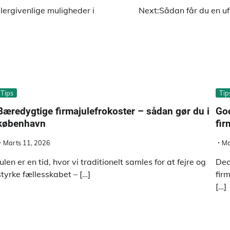
llergivenlige muligheder i
Next:
Sådan får du en uf
Tips
Tip
Bæredygtige firmajulefrokoster – sådan gør du i
God
københavn
fir
Marts 11, 2026
Ma
Julen er en tid, hvor vi traditionelt samles for at fejre og
Dec
styrke fællesskabet – […]
fir
[…]