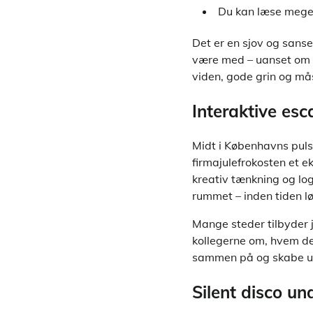
Du kan læse meg
Det er en sjov og sanse
være med – uanset om m
viden, gode grin og mås
Interaktive esc
Midt i Københavns puls
firmajulefrokosten et 
kreativ tænkning og log
rummet – inden tiden l
Mange steder tilbyder 
kollegerne om, hvem de
sammen på og skabe uf
Silent disco un