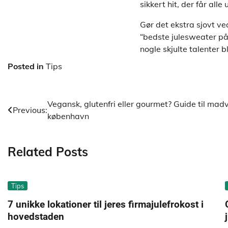
sikkert hit, der får al
Gør det ekstra sjovt v
“bedste julesweater på 
nogle skjulte talenter b
Posted in
Tips
Indlægsnavigation
Vegansk, glutenfri eller gourmet? Guide til madva
Previous:
københavn
Related Posts
Tips
7 unikke lokationer til jeres firmajulefrokost i
hovedstaden