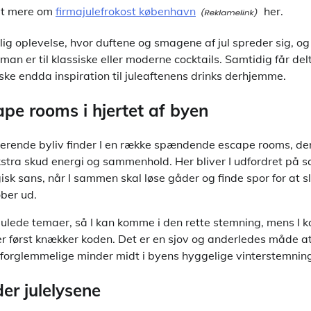
et mere om
firmajulefrokost københavn
her.
lig oplevelse, hvor duftene og smagene af jul spreder sig, og
an er til klassiske eller moderne cocktails. Samtidig får de
ke endda inspiration til juleaftenens drinks derhjemme.
ape rooms i hjertet af byen
erende byliv finder I en række spændende escape rooms, der
ekstra skud energi og sammenhold. Her bliver I udfordret på 
isk sans, når I sammen skal løse gåder og finde spor for at s
øber ud.
julede temaer, så I kan komme i den rette stemning, mens I 
r først knækker koden. Det er en sjov og anderledes måde a
orglemmelige minder midt i byens hyggelige vinterstemnin
der julelysene