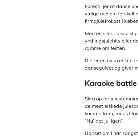
Forestil jer at danse u
vælge mellem forskellige
firmajulefrokost i Købe
Med en silent disco sli
yndlingsjulehits eller 
ramme om festen.
Det er en overraskende 
dansegulvet og giver ma
Karaoke battle
Skru op for julestemnin
de mest elskede julesan
komme frem, mens I fort
“Nu’ det jul igen”.
Uanset om I har sangst