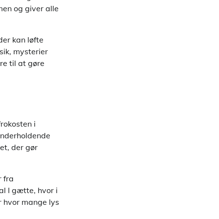
men og giver alle
der kan løfte
sik, mysterier
e til at gøre
rokosten i
g underholdende
et, der gør
 fra
l I gætte, hvor i
er hvor mange lys