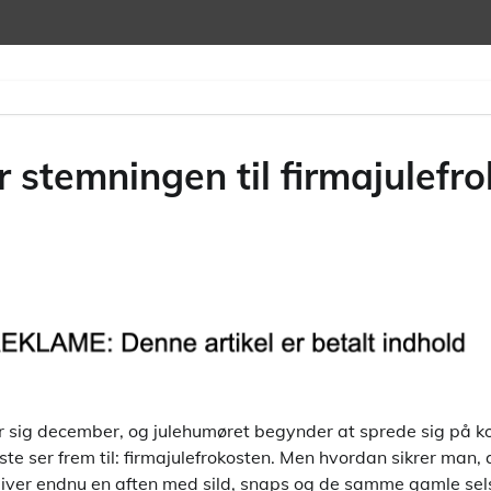
ter stemningen til firmajulef
sig december, og julehumøret begynder at sprede sig på kon
e ser frem til: firmajulefrokosten. Men hvordan sikrer man, at
liver endnu en aften med sild, snaps og de samme gamle se