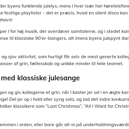
nder byens funklende julelys, mens I hver især har høretelefo
 festlige playlister – det er præcis, hvad en silent disco kan 
nhavn!
pper I for høj musik, der overdøver samtalerne, og i stedet ka
danse til klassiske 90’er-bangers, alt imens byens julepynt d
og sjov aktivitet, som hurtigt får selv de mest generte kolle
sser af grin, fællesskab og unikke minder til hele teamet.
 med klassiske julesange
gen og giv kollegerne et grin, når I kaster jer ud i en ægte k
ge! Del jer op i hold eller syng solo, og lad det indre konk
olker klassikere som “Last Christmas”, “All I Want for Christm
emmen i orden, eller bare går all-in på underholdningsværdi