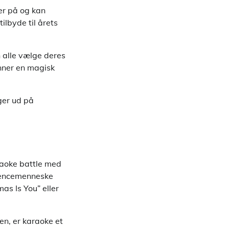
ner på og kan
tilbyde til årets
n alle vælge deres
anner en magisk
ger ud på
araoke battle med
urrencemenneske
as Is You” eller
en, er karaoke et