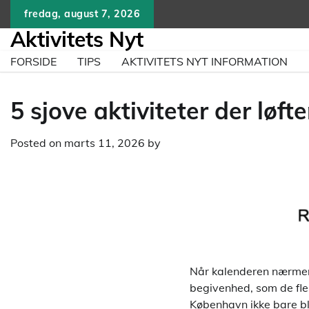
Skip
fredag, august 7, 2026
to
Aktivitets Nyt
content
FORSIDE
TIPS
AKTIVITETS NYT INFORMATION
5 sjove aktiviteter der løf
Posted on
marts 11, 2026
by
Når kalenderen nærmer 
begivenhed, som de flest
København ikke bare b