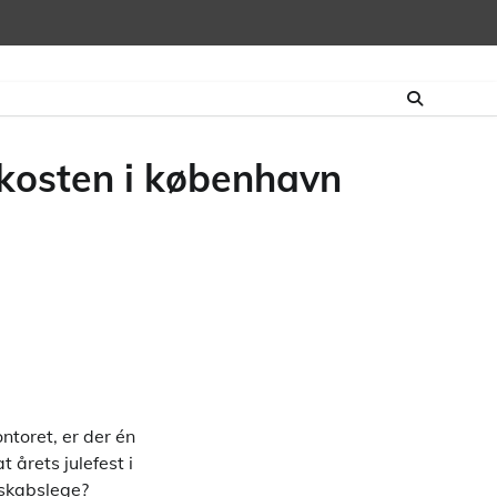
rokosten i københavn
toret, er der én
 årets julefest i
lskabslege?