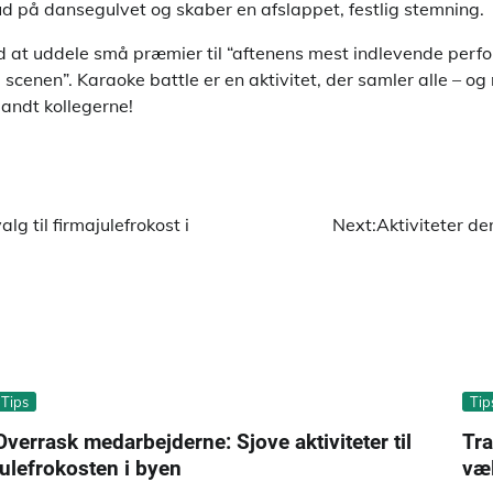
le ud på dansegulvet og skaber en afslappet, festlig stemning.
ed at uddele små præmier til “aftenens mest indlevende perfo
scenen”. Karaoke battle er en aktivitet, der samler alle – og
landt kollegerne!
lg til firmajulefrokost i
Next:
Aktiviteter de
Tips
Tip
Overrask medarbejderne: Sjove aktiviteter til
Tra
julefrokosten i byen
væ