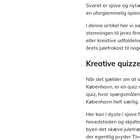
Svaret er sjove og nytæ
en uforglemmelig oplev
I denne artikel har vi 
stemningen til jeres fi
eller kreative udfoldels
årets julefrokost til nog
Kreative quizz
Når det gælder om at s
København, er en quiz m
quiz, hvor spørgsmålene
København helt særlig.
Her kan I dyste i sjove
hovedstaden og skjulte 
byen det skæve juletræ 
der egentlig pryder Tivoli