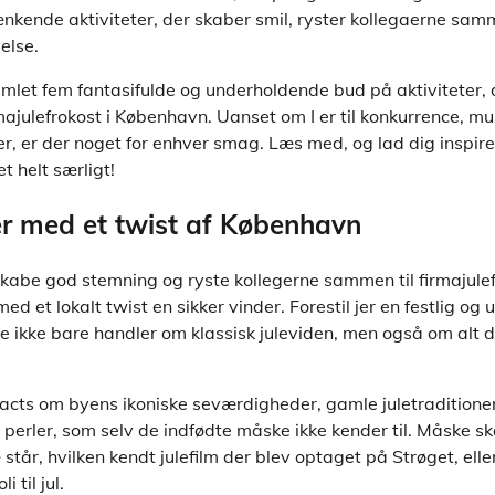
nkende aktiviteter, der skaber smil, ryster kollegaerne sam
else.
samlet fem fantasifulde og underholdende bud på aktiviteter, 
rmajulefrokost i København. Uanset om I er til konkurrence, mu
er, er der noget for enhver smag. Læs med, og lad dig inspirer
et helt særligt!
er med et twist af København
kabe god stemning og ryste kollegerne sammen til firmajulef
ed et lokalt twist en sikker vinder. Forestil jer en festlig o
 ikke bare handler om klassisk juleviden, men også om alt d
 facts om byens ikoniske seværdigheder, gamle juletraditioner
perler, som selv de indfødte måske ikke kender til. Måske ska
står, hvilken kendt julefilm der blev optaget på Strøget, ell
 til jul.