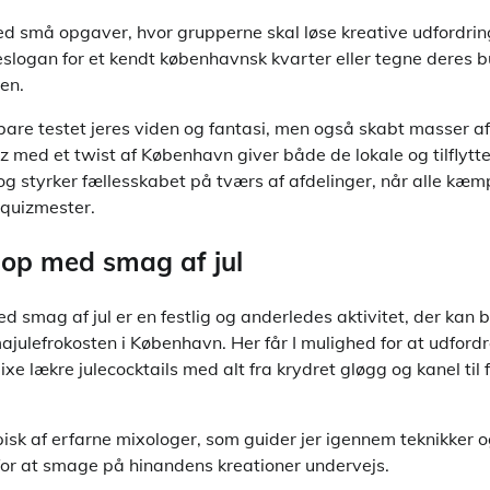
d små opgaver, hvor grupperne skal løse kreative udfordring
leslogan for et kendt københavnsk kvarter eller tegne deres
yen.
bare testet jeres viden og fantasi, men også skabt masser a
 med et twist af København giver både de lokale og tilflytt
g styrker fællesskabet på tværs af afdelinger, når alle kæm
equizmester.
op med smag af jul
 smag af jul er en festlig og anderledes aktivitet, der kan 
ajulefrokosten i København. Her får I mulighed for at udfordr
xe lækre julecocktails med alt fra krydret gløgg og kanel til 
sk af erfarne mixologer, som guider jer igennem teknikker o
 for at smage på hinandens kreationer undervejs.