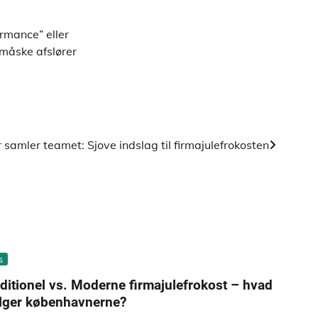
rmance” eller
 måske afslører
r samler teamet: Sjove indslag til firmajulefrokosten
s
ditionel vs. Moderne firmajulefrokost – hvad
lger københavnerne?