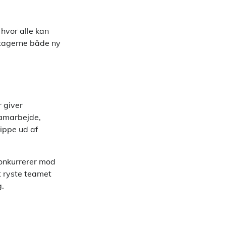
 hvor alle kan
ltagerne både ny
 giver
samarbejde,
lippe ud af
konkurrerer mod
t ryste teamet
g.