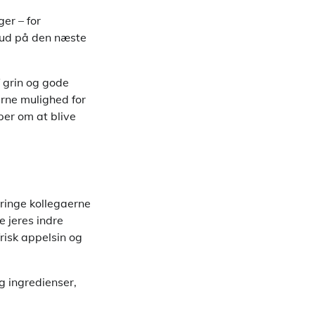
er – for
 bud på den næste
f grin og gode
erne mulighed for
per om at blive
bringe kollegaerne
e jeres indre
frisk appelsin og
g ingredienser,