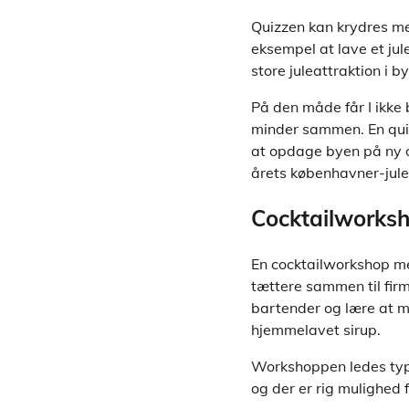
Quizzen kan krydres me
eksempel at lave et ju
store juleattraktion i b
På den måde får I ikke 
minder sammen. En quiz
at opdage byen på ny o
årets københavner-jul
Cocktailworksh
En cocktailworkshop med
tættere sammen til firm
bartender og lære at mi
hjemmelavet sirup.
Workshoppen ledes typi
og der er rig mulighed