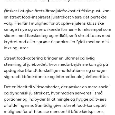
Ønsker I at give årets firmajulefrokost et friskt pust, kan
en street food-inspireret julefrokost være det perfekte
valg. Her får I mulighed for at opleve julens klassiske
smage i nye og overraskende former – for eksempel som
sliders med flæskesteg og rødkål, små street tacos med
krydret and eller sprøde rispapirruller fyldt med nordisk
laks og urter.
Street food-catering bringer en uformel og livlig
stemning til julebordet, hvor medarbejderne kan gå på
opdagelse blandt forskellige madstationer og smage
sig rundt i både danske og internationale julefavoritter.
Det er ideelt til virksomheder, der ønsker en mere social
og dynamisk julefrokost, hvor maden serveres i små
portioner og indbyder til at mingle og hygge på tværs
af afdelingerne. Samtidig giver street food-konceptet
mulighed for at tilpasse menuen til både kødspisere,