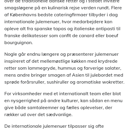
over de traditionelle danske retter og i stedet invitere
smagsløgene på en kulinarisk rejse verden rundt. Flere
af Københavns bedste cateringfirmaer tilbyder i dag
internationale julemenuer, hvor medarbejdere kan
opleve alt fra spanske tapas og italienske antipasti til
franske delikatesser som confit de canard eller boeuf
bourguignon.
Nogle går endnu længere og præsenterer julemenuer
inspireret af det mellemøstlige køkken med krydrede
retter som lammegryde, hummus og farverige salater,
mens andre bringer smagen af Asien til julebordet med
sprøde forårsruller, sushiruller og aromatiske wokretter.
For virksomheder med et internationalt team eller blot
en nysgerrighed på andre kulturer, kan sådan en menu
give både samtaleemner og fælles oplevelser, der
rækker ud over det sædvanlige.
De internationale julemenuer tilpasser sig ofte