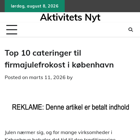
Skip
lørdag, august 8, 2026
to
Aktivitets Nyt
content
Top 10 cateringer til
firmajulefrokost i københavn
Posted on
marts 11, 2026
by
Julen nærmer sig, og for mange virksomheder i
København betyder det tid til den traditionsrige