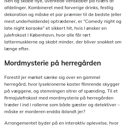
isen og skabe nye, uventede venskaber på tværs af
afdelinger. Kombineret med farverige drinks, festlig
dekoration og måske et par præmier til de bedste (eller
mest underholdende) optrædener, er “Comedy night og
late night karaoke” et sikkert hit, hvis I ønsker en
julefrokost i København, hvor alle får rørt
lattermusklerne og skabt minder, der bliver snakket om
længe efter.
Mordmysterie på herregården
Forestil jer mørket sænke sig over en gammel
herregård, hvor lysekronerne kaster flimrende skygger
på væggene, og stemningen sitrer af spænding. Til et
firmajulefrokost med mordmysterie på herregården
træder I ind i rollerne som både gæster og detektiver –
måske er morderen endda iblandt jer?
Arrangementet byder på en interaktiv oplevelse, hvor