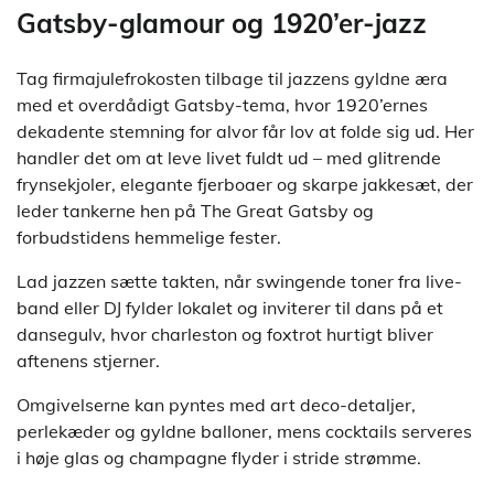
Gatsby-glamour og 1920’er-jazz
Tag firmajulefrokosten tilbage til jazzens gyldne æra
med et overdådigt Gatsby-tema, hvor 1920’ernes
dekadente stemning for alvor får lov at folde sig ud. Her
handler det om at leve livet fuldt ud – med glitrende
frynsekjoler, elegante fjerboaer og skarpe jakkesæt, der
leder tankerne hen på The Great Gatsby og
forbudstidens hemmelige fester.
Lad jazzen sætte takten, når swingende toner fra live-
band eller DJ fylder lokalet og inviterer til dans på et
dansegulv, hvor charleston og foxtrot hurtigt bliver
aftenens stjerner.
Omgivelserne kan pyntes med art deco-detaljer,
perlekæder og gyldne balloner, mens cocktails serveres
i høje glas og champagne flyder i stride strømme.