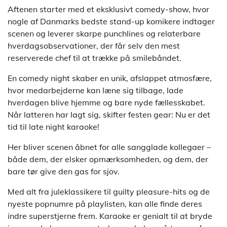
Aftenen starter med et eksklusivt comedy-show, hvor
nogle af Danmarks bedste stand-up komikere indtager
scenen og leverer skarpe punchlines og relaterbare
hverdagsobservationer, der får selv den mest
reserverede chef til at trække på smilebåndet.
En comedy night skaber en unik, afslappet atmosfære,
hvor medarbejderne kan læne sig tilbage, lade
hverdagen blive hjemme og bare nyde fællesskabet.
Når latteren har lagt sig, skifter festen gear: Nu er det
tid til late night karaoke!
Her bliver scenen åbnet for alle sangglade kollegaer –
både dem, der elsker opmærksomheden, og dem, der
bare tør give den gas for sjov.
Med alt fra juleklassikere til guilty pleasure-hits og de
nyeste popnumre på playlisten, kan alle finde deres
indre superstjerne frem. Karaoke er genialt til at bryde