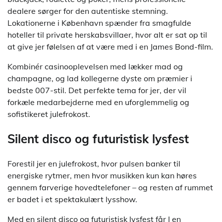
dealere sørger for den autentiske stemning.
Lokationerne i København spænder fra smagfulde
hoteller til private herskabsvillaer, hvor alt er sat op til
at give jer følelsen af at være med i en James Bond-film.
Kombinér casinooplevelsen med lækker mad og
champagne, og lad kollegerne dyste om præmier i
bedste 007-stil. Det perfekte tema for jer, der vil
forkæle medarbejderne med en uforglemmelig og
sofistikeret julefrokost.
Silent disco og futuristisk lysfest
Forestil jer en julefrokost, hvor pulsen banker til
energiske rytmer, men hvor musikken kun kan høres
gennem farverige hovedtelefoner – og resten af rummet
er badet i et spektakulært lysshow.
Med en silent disco og futuristisk lysfest får I en