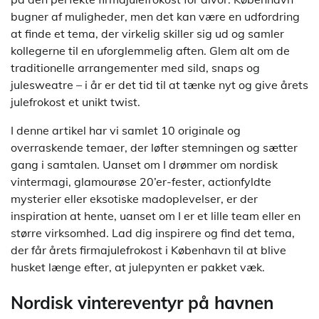
bugner af muligheder, men det kan være en udfordring
at finde et tema, der virkelig skiller sig ud og samler
kollegerne til en uforglemmelig aften. Glem alt om de
traditionelle arrangementer med sild, snaps og
julesweatre – i år er det tid til at tænke nyt og give årets
julefrokost et unikt twist.
I denne artikel har vi samlet 10 originale og
overraskende temaer, der løfter stemningen og sætter
gang i samtalen. Uanset om I drømmer om nordisk
vintermagi, glamourøse 20’er-fester, actionfyldte
mysterier eller eksotiske madoplevelser, er der
inspiration at hente, uanset om I er et lille team eller en
større virksomhed. Lad dig inspirere og find det tema,
der får årets firmajulefrokost i København til at blive
husket længe efter, at julepynten er pakket væk.
Nordisk vintereventyr på havnen