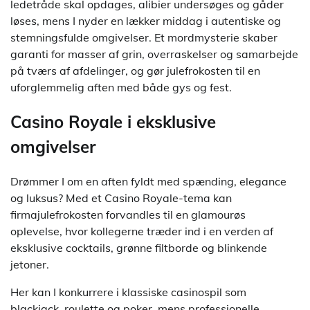
ledetråde skal opdages, alibier undersøges og gåder
løses, mens I nyder en lækker middag i autentiske og
stemningsfulde omgivelser. Et mordmysterie skaber
garanti for masser af grin, overraskelser og samarbejde
på tværs af afdelinger, og gør julefrokosten til en
uforglemmelig aften med både gys og fest.
Casino Royale i eksklusive
omgivelser
Drømmer I om en aften fyldt med spænding, elegance
og luksus? Med et Casino Royale-tema kan
firmajulefrokosten forvandles til en glamourøs
oplevelse, hvor kollegerne træder ind i en verden af
eksklusive cocktails, grønne filtborde og blinkende
jetoner.
Her kan I konkurrere i klassiske casinospil som
blackjack, roulette og poker, mens professionelle