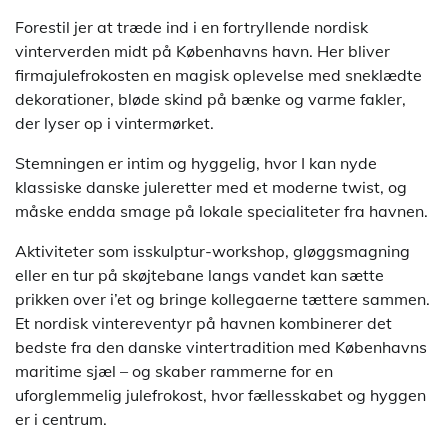
Forestil jer at træde ind i en fortryllende nordisk
vinterverden midt på Københavns havn. Her bliver
firmajulefrokosten en magisk oplevelse med sneklædte
dekorationer, bløde skind på bænke og varme fakler,
der lyser op i vintermørket.
Stemningen er intim og hyggelig, hvor I kan nyde
klassiske danske juleretter med et moderne twist, og
måske endda smage på lokale specialiteter fra havnen.
Aktiviteter som isskulptur-workshop, gløggsmagning
eller en tur på skøjtebane langs vandet kan sætte
prikken over i’et og bringe kollegaerne tættere sammen.
Et nordisk vintereventyr på havnen kombinerer det
bedste fra den danske vintertradition med Københavns
maritime sjæl – og skaber rammerne for en
uforglemmelig julefrokost, hvor fællesskabet og hyggen
er i centrum.