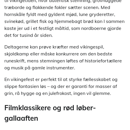
til vikingetiden, hvor autentisk stemning, grovhuggede
træborde og flakkende fakler sætter scenen. Med
hornskåle fyldt med gyldent mjød, lune gryderetter,
svinekød, grillet fisk og hjemmebagt brød kan I sammen
kaste jer ud i et festligt måltid, som nordboerne gjorde
det for tusind år siden.
Deltagerne kan prøve kræfter med vikingespil,
skjoldkamp eller måske konkurrere om den bedste
runeskrift, mens stemningen løftes af historiefortællere
og musik på gamle instrumenter.
En vikingefest er perfekt til at styrke fællesskabet og
slippe fantasien løs – og der er garanti for masser af
grin, rå hygge og en julefrokost, ingen vil glemme.
Filmklassikere og rød løber-
gallaaften