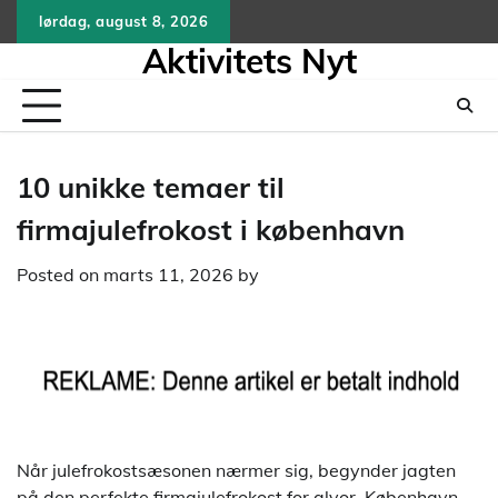
Skip
lørdag, august 8, 2026
to
Aktivitets Nyt
content
10 unikke temaer til
firmajulefrokost i københavn
Posted on
marts 11, 2026
by
Når julefrokostsæsonen nærmer sig, begynder jagten
på den perfekte firmajulefrokost for alvor. København