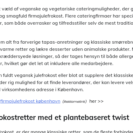
væld af veganske og vegetariske cateringmuligheder, der g
smagfuld firmajulefrokost. Flere cateringfirmaer har specia
som både overrasker og tilfredsstiller selv de mest traditio
m alt fra farverige tapas-anretninger og klassiske smørrebr
e, varme retter og lækre desserter uden animalske produkter
skræddersyede løsninger, så der tages hensyn til både allerg
, hvilket gør det let at inkludere alle medarbejdere.
fuldt vegansk julefrokost eller blot at supplere det klassis
 der rig mulighed for at finde leverandører, der kan levere 
 til virksomhedens adresse i København.
m
firmajulefrokost københavn
her >>
rokostretter med et plantebaseret twist
frokost, er der mange klassiske retter, som de fleste forbinde