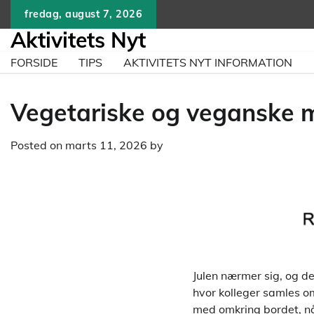
Skip
fredag, august 7, 2026
to
Aktivitets Nyt
content
FORSIDE
TIPS
AKTIVITETS NYT INFORMATION
Vegetariske og veganske mu
Posted on
marts 11, 2026
by
Julen nærmer sig, og det
hvor kolleger samles o
med omkring bordet, når