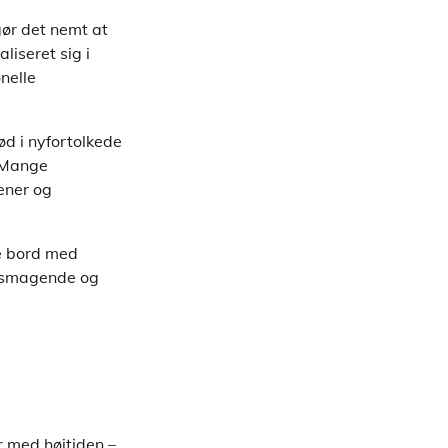
ør det nemt at
liseret sig i
nelle
ød i nyfortolkede
. Mange
ener og
ke bord med
velsmagende og
r med højtiden –