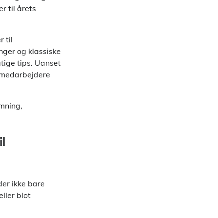
 til årets
 til
inger og klassiske
tige tips. Uanset
e medarbejdere
emning,
l
der ikke bare
ller blot