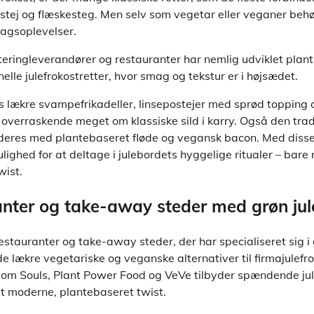
rpostej og flæskesteg. Men selv som vegetar eller veganer beh
magsoplevelser.
eringleverandører og restauranter har nemlig udviklet pla
nelle julefrokostretter, hvor smag og tekstur er i højsædet.
is lækre svampefrikadeller, linsepostejer med sprød topping
overraskende meget om klassiske sild i karry. Også den trad
deres med plantebaseret fløde og vegansk bacon. Med disse
mulighed for at deltage i julebordets hyggelige ritualer – bar
wist.
anter og take-away steder med grøn j
stauranter og take-away steder, der har specialiseret sig i
de lækre vegetariske og veganske alternativer til firmajulefro
som Souls, Plant Power Food og VeVe tilbyder spændende ju
 et moderne, plantebaseret twist.