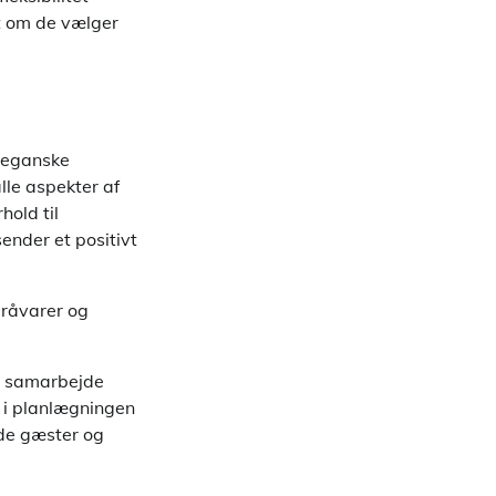
et om de vælger
veganske
lle aspekter af
hold til
ender et positivt
 råvarer og
at samarbejde
g i planlægningen
åde gæster og