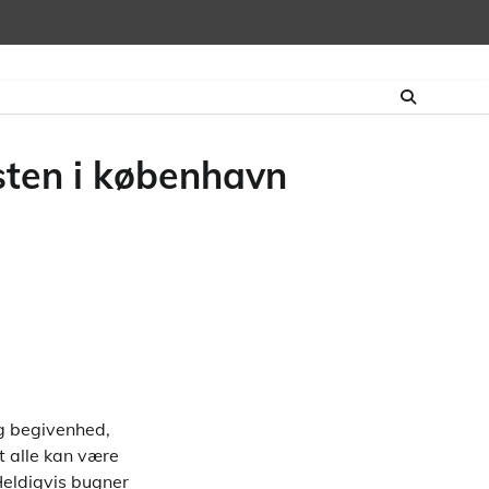
sten i københavn
lig begivenhed,
 alle kan være
Heldigvis bugner