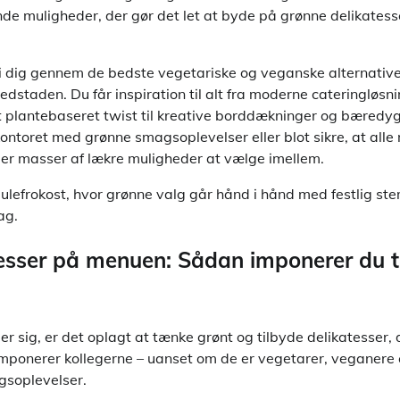
 muligheder, der gør det let at byde på grønne delikatesser
vi dig gennem de bedste vegetariske og veganske alternativer
vedstaden. Du får inspiration til alt fra moderne cateringløsn
et plantebaseret twist til kreative borddækninger og bæredyg
kontoret med grønne smagsoplevelser eller blot sikre, at all
r der masser af lækre muligheder at vælge imellem.
n julefrokost, hvor grønne valg går hånd i hånd med festlig st
ag.
esser på menuen: Sådan imponerer du ti
r sig, er det oplagt at tænke grønt og tilbyde delikatesser, 
mponerer kollegerne – uanset om de er vegetarer, veganere e
gsoplevelser.