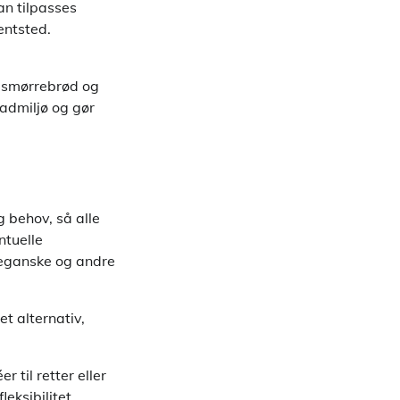
an tilpasses
entsted.
r smørrebrød og
madmiljø og gør
g behov, så alle
ntuelle
 veganske og andre
t alternativ,
til retter eller
eksibilitet