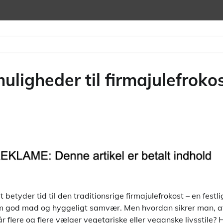
ligheder til firmajulefroko
 betyder tid til den traditionsrige firmajulefrokost – en fest
m god mad og hyggeligt samvær. Men hvordan sikrer man, at
 flere og flere vælger vegetariske eller veganske livsstile? 