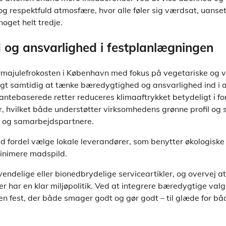
og respektfuld atmosfære, hvor alle føler sig værdsat, uans
noget helt tredje.
og ansvarlighed i festplanlægningen
rmajulefrokosten i København med fokus på vegetariske og 
agt samtidig at tænke bæredygtighed og ansvarlighed ind i a
antebaserede retter reduceres klimaaftrykket betydeligt i for
, hvilket både understøtter virksomhedens grønne profil og s
e og samarbejdspartnere.
fordel vælge lokale leverandører, som benytter økologiske
minimere madspild.
ndelige eller bionedbrydelige serviceartikler, og overvej 
r har en klar miljøpolitik. Ved at integrere bæredygtige val
 en fest, der både smager godt og gør godt – til glæde for b