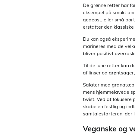
De grønne retter har fo
eksempel på smukt anre
gedeost, eller små por
erstatter den klassiske
Du kan også eksperimen
marineres med de velke
bliver positivt overras
Til de lune retter kan 
af linser og grøntsager
Salater med granatæble
mens hjemmelavede spr
twist. Ved at fokusere
skabe en festlig og in
samtalestarteren, der l
Veganske og ve