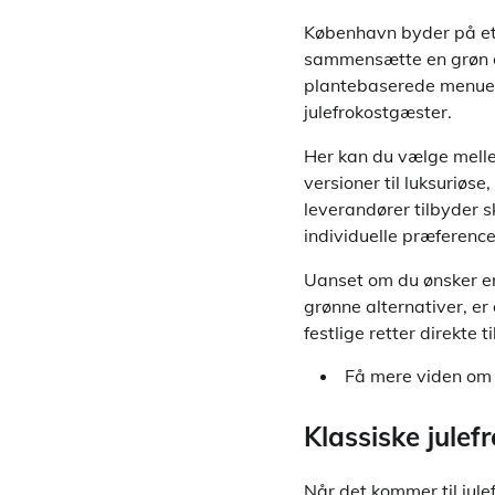
København byder på et 
sammensætte en grøn og 
plantebaserede menuer, 
julefrokostgæster.
Her kan du vælge melle
versioner til luksuriøs
leverandører tilbyder 
individuelle præferencer
Uanset om du ønsker en 
grønne alternativer, er
festlige retter direkte
Få mere viden o
Klassiske julef
Når det kommer til jule