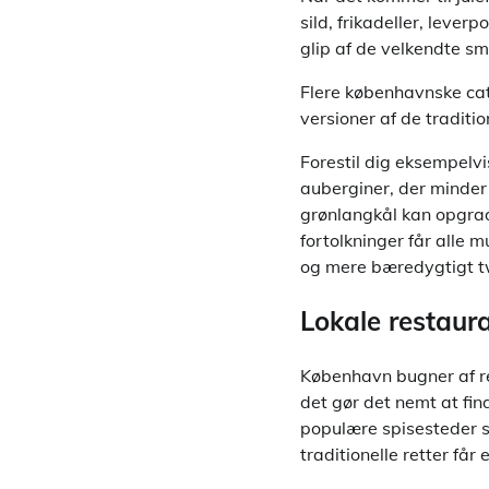
sild, frikadeller, leve
glip af de velkendte s
Flere københavnske cat
versioner af de traditio
Forestil dig eksempelv
auberginer, der minder 
grønlangkål kan opgra
fortolkninger får alle 
og mere bæredygtigt t
Lokale restaur
København bugner af re
det gør det nemt at fin
populære spisesteder 
traditionelle retter får