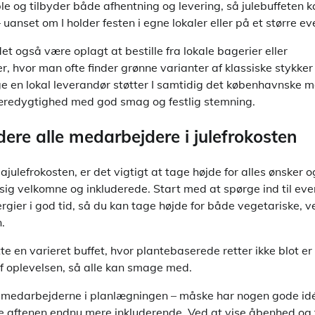
le og tilbyder både afhentning og levering, så julebuffeten k
anset om I holder festen i egne lokaler eller på et større ev
t også være oplagt at bestille fra lokale bagerier eller
r, hvor man ofte finder grønne varianter af klassiske stykke
ge en lokal leverandør støtter I samtidig det københavnske 
bæredygtighed med god smag og festlig stemning.
ludere alle medarbejdere i julefrokosten
julefrokosten, er det vigtigt at tage højde for alles ønsker o
ig velkomne og inkluderede. Start med at spørge ind til eve
rgier i god tid, så du kan tage højde for både vegetariske,
.
en varieret buffet, hvor plantebaserede retter ikke blot er e
af oplevelsen, så alle kan smage med.
medarbejderne i planlægningen – måske har nogen gode idéer 
re aftenen endnu mere inkluderende. Ved at vise åbenhed og fl