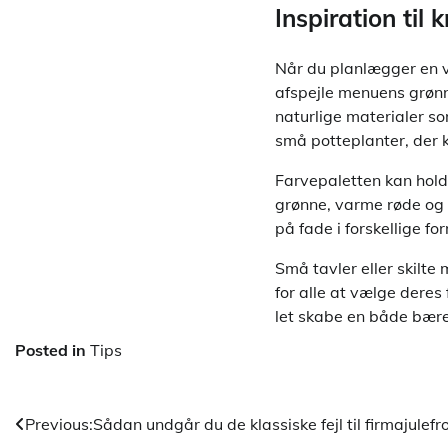
Inspiration til
Når du planlægger en v
afspejle menuens grøn
naturlige materialer so
små potteplanter, der 
Farvepaletten kan hol
grønne, varme røde og 
på fade i forskellige f
Små tavler eller skilte
for alle at vælge deres
let skabe en både bære
Posted in
Tips
Indlægsnavigation
Previous:
Sådan undgår du de klassiske fejl til firmajulef