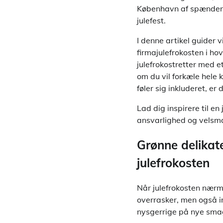
København af spændende
julefest.
I denne artikel guider 
firmajulefrokosten i ho
julefrokostretter med 
om du vil forkæle hele 
føler sig inkluderet, e
Lad dig inspirere til e
ansvarlighed og velsm
Grønne delikat
julefrokosten
Når julefrokosten nærme
overrasker, men også i
nysgerrige på nye sma