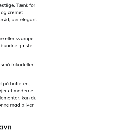
estlige. Tænk for
 og cremet
brød, der elegant
ne eller svampe
nsbundne gæster
 små frikadeller
d på buffeten,
jer et moderne
elementer, kan du
ønne mad bliver
havn