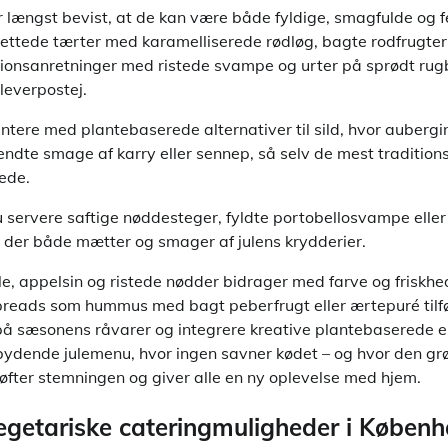
r længst bevist, at de kan være både fyldige, smagfulde og f
ttede tærter med karamelliserede rødløg, bagte rodfrugter
tionsanretninger med ristede svampe og urter på sprødt rug
 leverpostej.
tere med plantebaserede alternativer til sild, hvor aubergi
ndte smage af karry eller sennep, så selv de mest traditio
kede.
du servere saftige nøddesteger, fyldte portobellosvampe eller
, der både mætter og smager af julens krydderier.
, appelsin og ristede nødder bidrager med farve og friskhe
eads som hummus med bagt peberfrugt eller ærtepuré tilfø
 på sæsonens råvarer og integrere kreative plantebaserede 
dbydende julemenu, hvor ingen savner kødet – og hvor den gr
øfter stemningen og giver alle en ny oplevelse med hjem.
getariske cateringmuligheder i Køben