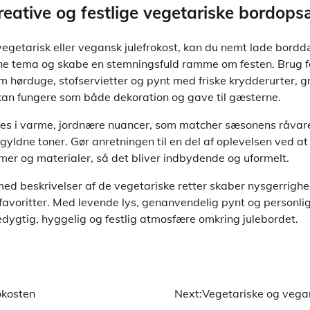
 kreative og festlige vegetariske bordop
egetarisk eller vegansk julefrokost, kan du nemt lade bord
ne tema og skabe en stemningsfuld ramme om festen. Brug 
m hørduge, stofservietter og pynt med friske krydderurter, gr
kan fungere som både dekoration og gave til gæsterne.
des i varme, jordnære nuancer, som matcher sæsonens råvar
gyldne toner. Gør anretningen til en del af oplevelsen ved a
ormer og materialer, så det bliver indbydende og uformelt.
 med beskrivelser af de vegetariske retter skaber nysgerrighe
 favoritter. Med levende lys, genanvendelig pynt og personli
dygtig, hyggelig og festlig atmosfære omkring julebordet.
rokosten
Next:
Vegetariske og vegan