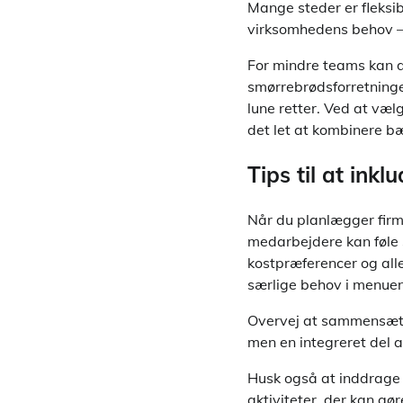
Mange steder er fleksib
virksomhedens behov – u
For mindre teams kan de
smørrebrødsforretninge
lune retter. Ved at væl
det let at kombinere 
Tips til at ink
Når du planlægger firma
medarbejdere kan føle s
kostpræferencer og alle
særlige behov i menuen
Overvej at sammensætte 
men en integreret del 
Husk også at inddrage 
aktiviteter, der kan gø