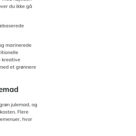
øver du ikke gå
ntebaserede
 og marinerede
itionelle
 kreative
e med et grønnere
ulemad
 grøn julemad, og
kosten. Flere
lemenuer, hvor