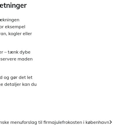
sætninger
dækningen
for eksempel
an, kogler eller
er – tænk dybe
t servere maden
d og gør det let
ge detaljer kan du
ske menuforslag til firmajulefrokosten i københavn