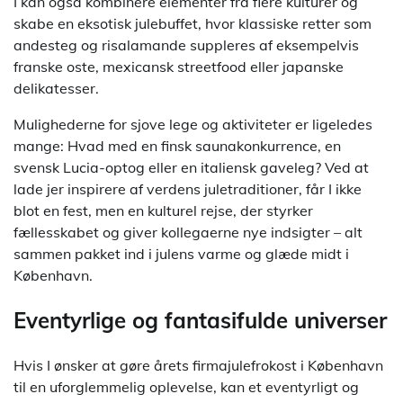
I kan også kombinere elementer fra flere kulturer og
skabe en eksotisk julebuffet, hvor klassiske retter som
andesteg og risalamande suppleres af eksempelvis
franske oste, mexicansk streetfood eller japanske
delikatesser.
Mulighederne for sjove lege og aktiviteter er ligeledes
mange: Hvad med en finsk saunakonkurrence, en
svensk Lucia-optog eller en italiensk gaveleg? Ved at
lade jer inspirere af verdens juletraditioner, får I ikke
blot en fest, men en kulturel rejse, der styrker
fællesskabet og giver kollegaerne nye indsigter – alt
sammen pakket ind i julens varme og glæde midt i
København.
Eventyrlige og fantasifulde universer
Hvis I ønsker at gøre årets firmajulefrokost i København
til en uforglemmelig oplevelse, kan et eventyrligt og