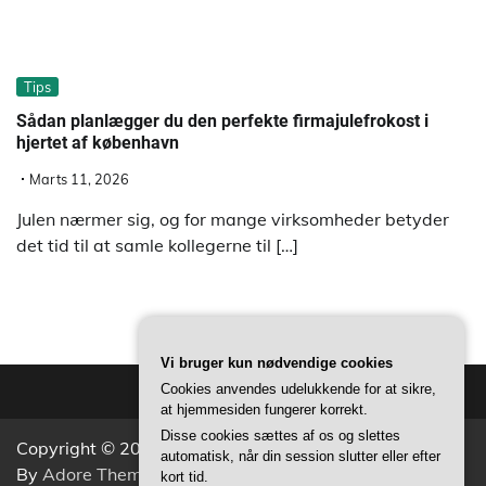
Tips
Sådan planlægger du den perfekte firmajulefrokost i
hjertet af københavn
Marts 11, 2026
Julen nærmer sig, og for mange virksomheder betyder
det tid til at samle kollegerne til […]
Vi bruger kun nødvendige cookies
Cookies anvendes udelukkende for at sikre,
at hjemmesiden fungerer korrekt.
Disse cookies sættes af os og slettes
Copyright © 2026
Aktivitets Nyt
Theme: Popular News
automatisk, når din session slutter eller efter
By
Adore Themes
.
kort tid.