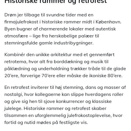
Historiske rammer og retrofest
Drøm jer tilbage til svundne tider med en
firmajulefrokost i historiske rammer midt i København.
Byen bugner af charmerende lokaler med autentisk
atmosfære – lige fra herskabelige palæer til
stemningsfulde gamle industribygninger.
Kombinér den unikke arkitektur med et gennemført
retrotema, hvor alt fra borddækning og musik til
påklædning og underholdning trækker tråde til de glade
20’ere, farverige 70’ere eller måske de ikoniske 80’ere.
En retrofest inviterer til høj stemning, dans og masser af
nostalgi, hvor kollegaerne kan slippe hverdagens roller
og give sig hen til sjove konkurrencer og klassiske
julelege. Historiske rammer og retrofest skaber
tilsammen en uforglemmelig julefrokostoplevelse, hvor
fortid og nutid mødes på festligste vis.