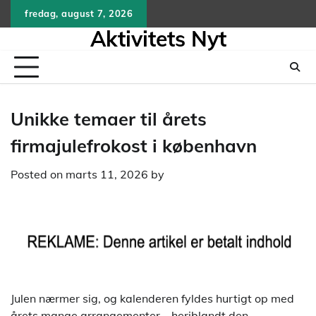
Skip
fredag, august 7, 2026
to
Aktivitets Nyt
content
Unikke temaer til årets
firmajulefrokost i københavn
Posted on
marts 11, 2026
by
Julen nærmer sig, og kalenderen fyldes hurtigt op med
årets mange arrangementer – heriblandt den