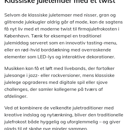
Klassiske juletemaer med et twist
Selvom de klassiske juletemaer med nisser, gran og
glitrende julekugler aldrig går af mode, kan de sagtens
få nyt liv med et moderne twist til firmajulefrokosten i
København. Tænk for eksempel en traditionel
julemiddag serveret som en innovativ tasting-menu,
eller en rød-hvid borddækning med overraskende
elementer som LED-lys og interaktive dekorationer.
Musikken kan få et løft med livebands, der fortolker
julesange i jazz- eller rockversioner, mens klassiske
julelege opgraderes med digitale spil eller sjove
challenges, der samler kollegerne på tværs af
afdelinger.
Ved at kombinere de velkendte juletraditioner med
kreative indslag og nytænkning, bliver den traditionelle
julefrokost både hyggelig og uforglemmelig – og giver
plads til at skabe nye minder sammen.