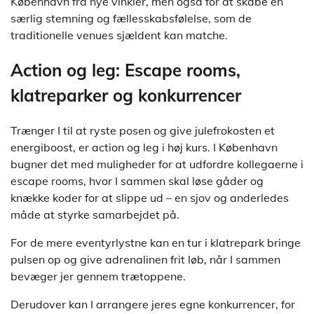
København fra nye vinkler, men også for at skabe en
særlig stemning og fællesskabsfølelse, som de
traditionelle venues sjældent kan matche.
Action og leg: Escape rooms,
klatreparker og konkurrencer
Trænger I til at ryste posen og give julefrokosten et
energiboost, er action og leg i høj kurs. I København
bugner det med muligheder for at udfordre kollegaerne i
escape rooms, hvor I sammen skal løse gåder og
knække koder for at slippe ud – en sjov og anderledes
måde at styrke samarbejdet på.
For de mere eventyrlystne kan en tur i klatrepark bringe
pulsen op og give adrenalinen frit løb, når I sammen
bevæger jer gennem trætoppene.
Derudover kan I arrangere jeres egne konkurrencer, for