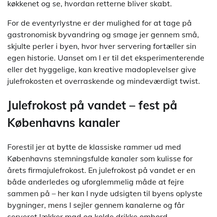
køkkenet og se, hvordan retterne bliver skabt.
For de eventyrlystne er der mulighed for at tage på
gastronomisk byvandring og smage jer gennem små,
skjulte perler i byen, hvor hver servering fortæller sin
egen historie. Uanset om I er til det eksperimenterende
eller det hyggelige, kan kreative madoplevelser give
julefrokosten et overraskende og mindeværdigt twist.
Julefrokost på vandet – fest på
Københavns kanaler
Forestil jer at bytte de klassiske rammer ud med
Københavns stemningsfulde kanaler som kulisse for
årets firmajulefrokost. En julefrokost på vandet er en
både anderledes og uforglemmelig måde at fejre
sammen på – her kan I nyde udsigten til byens oplyste
bygninger, mens I sejler gennem kanalerne og får
serveret lækker mad og kolde drikke ombord.