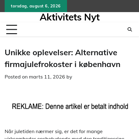
Skip
torsdag, august 6, 2026
to
Aktivitets Nyt
content
Unikke oplevelser: Alternative
firmajulefrokoster i københavn
Posted on
marts 11, 2026
by
Når juletiden nærmer sig, er det for mange
virksomheder ensbetydende med den traditionsrige