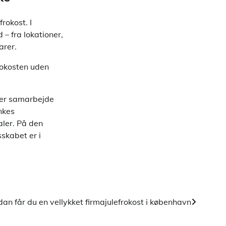
rokost. I
– fra lokationer,
arer.
rokosten uden
ler samarbejde
nkes
aler. På den
sskabet er i
n får du en vellykket firmajulefrokost i københavn