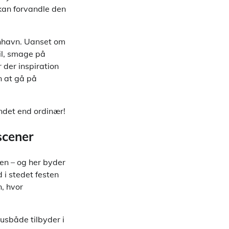
 kan forvandle den
benhavn. Uanset om
il, smage på
 der inspiration
n at gå på
andet end ordinær!
scener
en – og her byder
 i stedet festen
n, hvor
usbåde tilbyder i