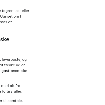
 togremiser eller
 Uanset om I
sser af
iske
, leverpostej og
at tænke ud af
og gastronomiske
 med alt fra
forårsruller.
r til samtale,