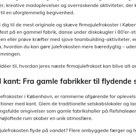
er, kreative madoplevelser og overraskende aktiviteter, der
t til en uforglemmelig begivenhed.
vi dig til de mest originale og skæve firmajulefrokoster i Kø
fest på en gammel fabrik, danse under diskokugler i 80’er-st
den eller prøve kræfter med sjove teambuilding-aktiviteter, er
på, hvordan du kan gøre julefrokosten mere bæredygtig – ude
emningen.
idéer til, hvordan jeres næste firmajulefrokost kan blive alt 
kant: Fra gamle fabrikker til flydende 
lefrokoster i København, er rammerne afgørende for oplevels
tioner med kant. Glem de traditionelle selskabslokaler og lad
ningsfulde omgivelser som gamle fabrikshaller på Refshaleøe
g højloftede rum skaber en unik atmosfære.
 julefrokosten flyde på vandet? Flere ombyggede færger og h