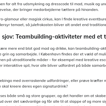
 for alt fra udsmykning og dresscode til mad, musik og un
levelse, der bringer medarbejderne tættere på hinanden.
o-glamour eller magisk cirkus, kan I finde kreative eventbur
syr temaet, så julefrokosten bliver alt andet end traditione
sjov: Teambuilding-aktiviteter med et 
 være mere end blot god mad og drikke, kan teambuilding-akt
e grin og samarbejde. I København findes der et væld af muli
en på utraditionelle måder – for eksempel med kreative esc
r interaktive spil, hvor alle bliver udfordret på både samar
lebingo med overraskende udfordringer, eller prøve kræfter 
 skal kreere deres egen signaturdrink?
asses både små og store grupper, og det handler om at skabe
ud over det sædvanlige og får alle til at slappe af og more 