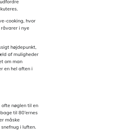
 udfordre
kuteres.
ve-cooking, hvor
råvarer i nye
ssigt højdepunkt,
væld af muligheder
set om man
 en hel aften i
ofte nøglen til en
bage til 80’ernes
ler måske
 snefnug i luften.