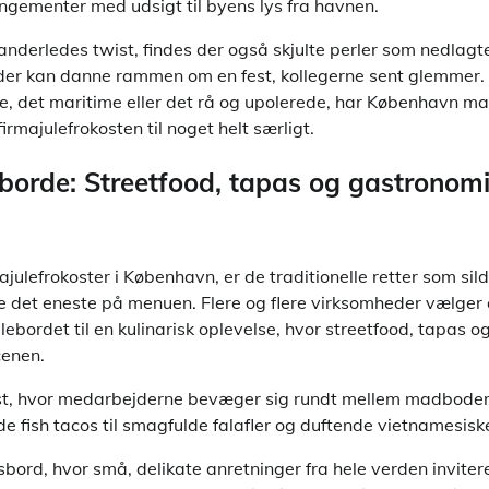
ngementer med udsigt til byens lys fra havnen.
anderledes twist, findes der også skjulte perler som nedlagte
, der kan danne rammen om en fest, kollegerne sent glemmer.
 det maritime eller det rå og upolerede, har København ma
irmajulefrokosten til noget helt særligt.
leborde: Streetfood, tapas og gastronom
julefrokoster i København, er de traditionelle retter som sild
e det eneste på menuen. Flere og flere virksomheder vælger 
lebordet til en kulinarisk oplevelse, hvor streetfood, tapas 
cenen.
okost, hvor medarbejderne bevæger sig rundt mellem madboder
 fish tacos til smagfulde falafler og duftende vietnamesiske 
bord, hvor små, delikate anretninger fra hele verden invitere