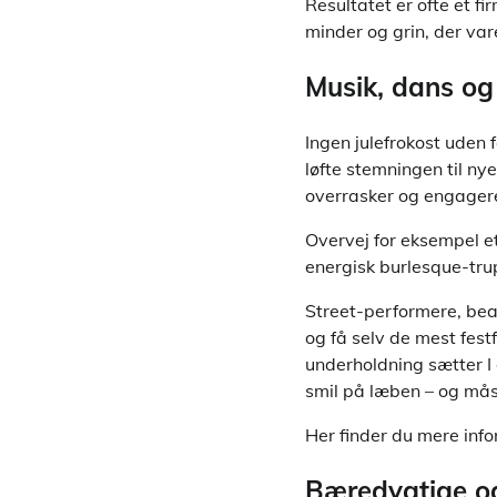
Resultatet er ofte et f
minder og grin, der vare
Musik, dans og
Ingen julefrokost uden 
løfte stemningen til ny
overrasker og engagere
Overvej for eksempel e
energisk burlesque-tru
Street-performere, bea
og få selv de mest fest
underholdning sætter I 
smil på læben – og mås
Her finder du mere inf
Bæredygtige og