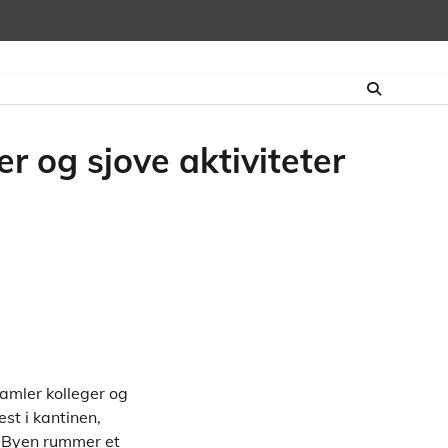
r og sjove aktiviteter
samler kolleger og
st i kantinen,
t? Byen rummer et