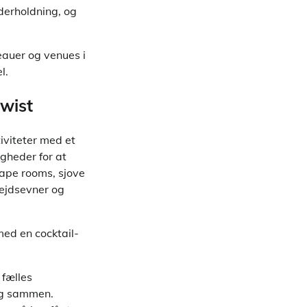
derholdning, og
eauer og venues i
l.
twist
iviteter med et
gheder for at
ape rooms, sjove
bejdsevner og
med en cocktail-
 fælles
sig sammen.