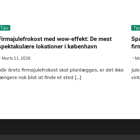
Tips
Tip
Firmajulefrokost med wow-effekt: De mest
Spa
spektakulære lokationer i københavn
fir
Marts 11, 2026
Ma
Når årets firmajulefrokost skal planlægges, er det ikke
Jul
længere nok blot at finde et sted […]
vir