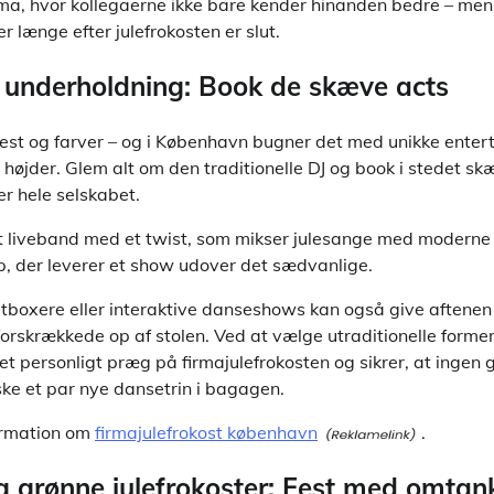
irma, hvor kollegaerne ikke bare kender hinanden bedre – men
r længe efter julefrokosten er slut.
 underholdning: Book de skæve acts
fest og farver – og i København bugner det med unikke entert
e højder. Glem alt om den traditionelle DJ og book i stedet sk
r hele selskabet.
t liveband med et twist, som mikser julesange med moderne hi
p, der leverer et show udover det sædvanlige.
tboxere eller interaktive danseshows kan også give aftenen 
forskrækkede op af stolen. Ved at vælge utraditionelle former
et personligt præg på firmajulefrokosten og sikrer, at ingen 
ke et par nye dansetrin i bagagen.
ormation om
firmajulefrokost københavn
.
 grønne julefrokoster: Fest med omtan