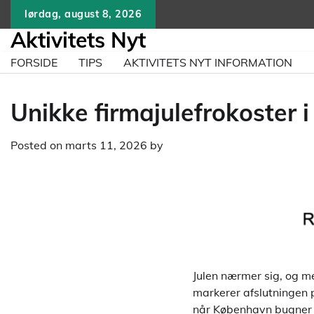
Skip
lørdag, august 8, 2026
to
Aktivitets Nyt
content
FORSIDE
TIPS
AKTIVITETS NYT INFORMATION
Unikke firmajulefrokoster 
Posted on
marts 11, 2026
by
Julen nærmer sig, og me
markerer afslutningen p
når København bugner af