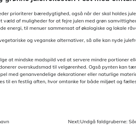
eder prioriterer bæredygtighed, også når der skal holdes julef
 væld af muligheder for at fejre julen med grøn samvittighed 
de energi, til menuer sammensat af økologiske og lokale råv
vegetariske og veganske alternativer, så alle kan nyde julef
ge at mindske madspild ved at servere mindre portioner el
 donerer overskudsmad til velgørenhed. Også pynten kan tæ
pel med genanvendelige dekorationer eller naturlige materi
 til en festlig aften, hvor omtanke for både miljøet og fælle
nhavn
Next:
Undgå faldgruberne: Såda