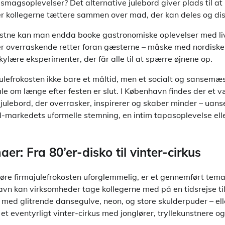
smagsoplevelser? Det alternative julebord giver plads til at
 kollegerne tættere sammen over mad, der kan deles og dis
ystne kan man endda booke gastronomiske oplevelser med li
er overraskende retter foran gæsterne – måske med nordiske 
kylære eksperimenter, der får alle til at spærre øjnene op.
ulefrokosten ikke bare et måltid, men et socialt og sansemæ
tale om længe efter festen er slut. I København findes der et 
julebord, der overrasker, inspirerer og skaber minder – uan
markedets uformelle stemning, en intim tapasoplevelse eller
er: Fra 80’er-disko til vinter-cirkus
øre firmajulefrokosten uforglemmelig, er et gennemført tema 
avn kan virksomheder tage kollegerne med på en tidsrejse til
s med glitrende dansegulve, neon, og store skulderpuder – el
l et eventyrligt vinter-cirkus med jonglører, tryllekunstnere og