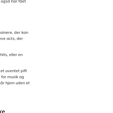
 også har fået
ainere, der kan
æve acts, der
ts, eller en
et uventet pift
 for musik og
går hjem uden et
ke