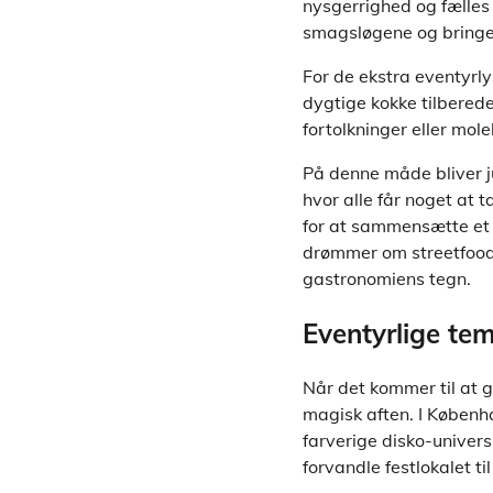
nysgerrighed og fælles 
smagsløgene og bringer
For de ekstra eventyrl
dygtige kokke tilbered
fortolkninger eller mole
På denne måde bliver j
hvor alle får noget at 
for at sammensætte et 
drømmer om streetfood-
gastronomiens tegn.
Eventyrlige tema
Når det kommer til at g
magisk aften. I Københ
farverige disko-univer
forvandle festlokalet ti