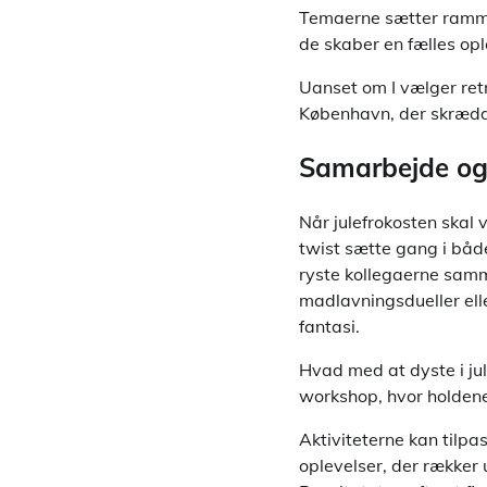
Temaerne sætter rammen
de skaber en fælles op
Uanset om I vælger retr
København, der skrædder
Samarbejde og 
Når julefrokosten skal
twist sætte gang i båd
ryste kollegaerne samm
madlavningsdueller elle
fantasi.
Hvad med at dyste i ju
workshop, hvor holdene
Aktiviteterne kan tilp
oplevelser, der rækker 