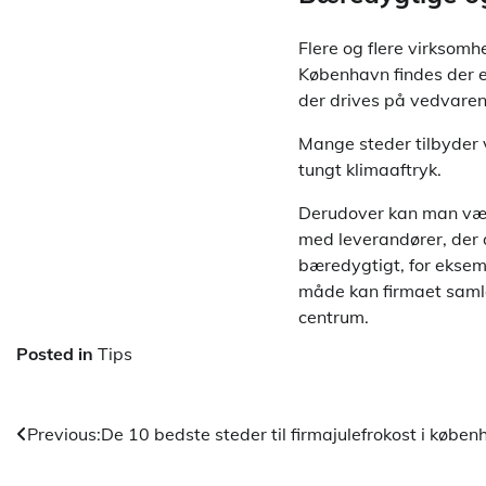
Flere og flere virksomh
København findes der et
der drives på vedvaren
Mange steder tilbyder 
tungt klimaaftryk.
Derudover kan man væl
med leverandører, der
bæredygtigt, for eksem
måde kan firmaet samles
centrum.
Posted in
Tips
Indlægsnavigation
Previous:
De 10 bedste steder til firmajulefrokost i købe