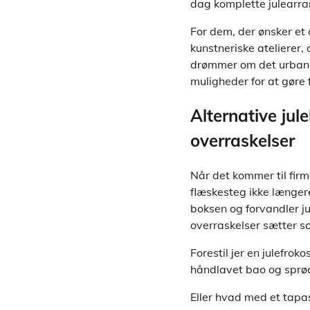
dag komplette julearra
For dem, der ønsker et 
kunstneriske atelierer
drømmer om det urbane,
muligheder for at gøre f
Alternative ju
overraskelser
Når det kommer til firma
flæskesteg ikke længer
boksen og forvandler ju
overraskelser sætter s
Forestil jer en julefr
håndlavet bao og sprøde
Eller hvad med et tapas