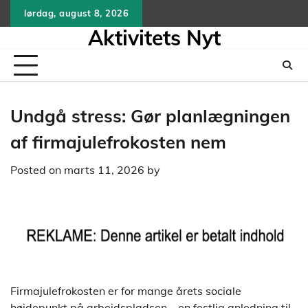
Skip
lørdag, august 8, 2026
to
Aktivitets Nyt
content
Undgå stress: Gør planlægningen
af firmajulefrokosten nem
Posted on
marts 11, 2026
by
Firmajulefrokosten er for mange årets sociale
højdepunkt på arbejdspladsen – en festlig anledning til