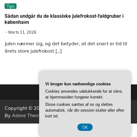
Tips
Sådan undgår du de klassiske julefrokost-faldgruber i
københavn
Marts 11, 2026
Julen nærmer sig, og det betyder, at det snart er tid til
årets store julefrokost […]
Vi bruger kun nødvendige cookies
Cookies anvendes udelukkende for at sikre,
at hjemmesiden fungerer korrekt.
Disse cookies sættes af os og slettes
Copyright © 2026
Aktivitets Nyt
Theme: Popular News
automatisk, når din session slutter eller efter
By
Adore Themes
.
kort tid.
OK
CVR 37407739