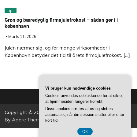
Tips
Grøn og bæredygtig firmajulefrokost – sådan gør i i
københavn
Marts 11, 2026
Julen nærmer sig, og for mange virksomheder i
København betyder det tid til årets firmajulefrokost. […]
Vi bruger kun nødvendige cookies
Cookies anvendes udelukkende for at sikre,
at hjemmesiden fungerer korrekt.
Disse cookies sættes af os og slettes
Copyright © 2026
Aktivitets Nyt
Theme: Popular News
automatisk, når din session slutter eller efter
By
Adore Themes
.
kort tid.
OK
CVR 37407739