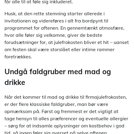
får alle til at føle sig inkluderet.
Husk, at den rette stemning starter allerede i
invitationen og videreføres i alt fra bordpynt til
programmet for aftenen. En gennemtænkt atmosfære,
hvor alle føler sig velkomne, giver de bedste
forudsætninger for, at julefrokosten bliver et hit – uanset
om festen skal være storslået eller intime rammer
foretrækkes.
Undgå faldgruber med mad og
drikke
Når det kommer til mad og drikke til firmajulefrokosten,
er der flere klassiske faldgruber, man bør være
opmærksom på. Først og fremmest er det vigtigt at
tage hensyn til alles præferencer og eventuelle allergier
– sørg for at indsamle oplysninger om kostbehov i god
tid, så ingen føler sig overset på selve aftenen.