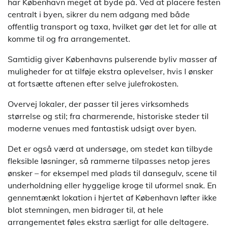
har København meget at byde på. Ved at placere festen
centralt i byen, sikrer du nem adgang med både
offentlig transport og taxa, hvilket gør det let for alle at
komme til og fra arrangementet.
Samtidig giver Københavns pulserende byliv masser af
muligheder for at tilføje ekstra oplevelser, hvis I ønsker
at fortsætte aftenen efter selve julefrokosten.
Overvej lokaler, der passer til jeres virksomheds
størrelse og stil; fra charmerende, historiske steder til
moderne venues med fantastisk udsigt over byen.
Det er også værd at undersøge, om stedet kan tilbyde
fleksible løsninger, så rammerne tilpasses netop jeres
ønsker – for eksempel med plads til dansegulv, scene til
underholdning eller hyggelige kroge til uformel snak. En
gennemtænkt lokation i hjertet af København løfter ikke
blot stemningen, men bidrager til, at hele
arrangementet føles ekstra særligt for alle deltagere.