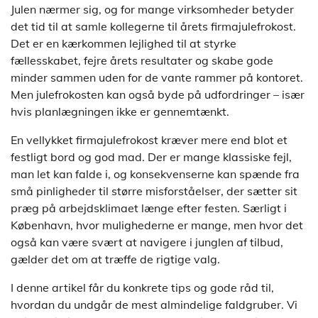
Julen nærmer sig, og for mange virksomheder betyder
det tid til at samle kollegerne til årets firmajulefrokost.
Det er en kærkommen lejlighed til at styrke
fællesskabet, fejre årets resultater og skabe gode
minder sammen uden for de vante rammer på kontoret.
Men julefrokosten kan også byde på udfordringer – især
hvis planlægningen ikke er gennemtænkt.
En vellykket firmajulefrokost kræver mere end blot et
festligt bord og god mad. Der er mange klassiske fejl,
man let kan falde i, og konsekvenserne kan spænde fra
små pinligheder til større misforståelser, der sætter sit
præg på arbejdsklimaet længe efter festen. Særligt i
København, hvor mulighederne er mange, men hvor det
også kan være svært at navigere i junglen af tilbud,
gælder det om at træffe de rigtige valg.
I denne artikel får du konkrete tips og gode råd til,
hvordan du undgår de mest almindelige faldgruber. Vi