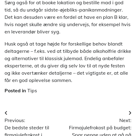
Sørg også for at booke lokation og bestille mad i god
tid, så du undgår sidste-øjebliks-panikanmodninger.
Det kan desuden være en fordel at have en plan B klar,
hvis noget skulle ændre sig undervejs, for eksempel hvis
en leverandør bliver syg.
Husk også at tage højde for forskellige behov blandt
deltagerne – f.eks. ved at tilbyde både alkoholfrie drikke
og alternativer til klassisk julemad. Endelig anbefaler
eksperterne, at du giver dig selv lov til at nyde festen
og ikke overtænker detaljerne – det vigtigste er, at alle
får en god oplevelse sammen.
Posted in
Tips
Indlægsnavigation
Previous:
Next:
De bedste steder til
Firmajulefrokost på budget:
firmajulefrokost i
Spar penge uden at gå på