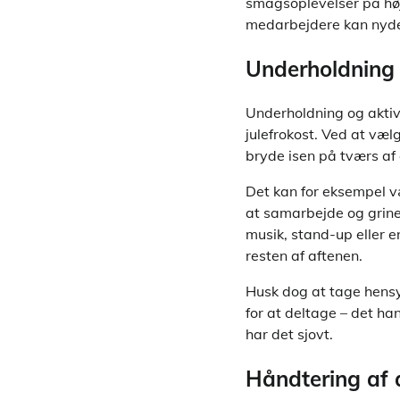
smagsoplevelser på høj
medarbejdere kan nyde
Underholdning 
Underholdning og aktivi
julefrokost. Ved at væl
bryde isen på tværs af 
Det kan for eksempel væ
at samarbejde og grin
musik, stand-up eller e
resten af aftenen.
Husk dog at tage hensyn
for at deltage – det ha
har det sjovt.
Håndtering af