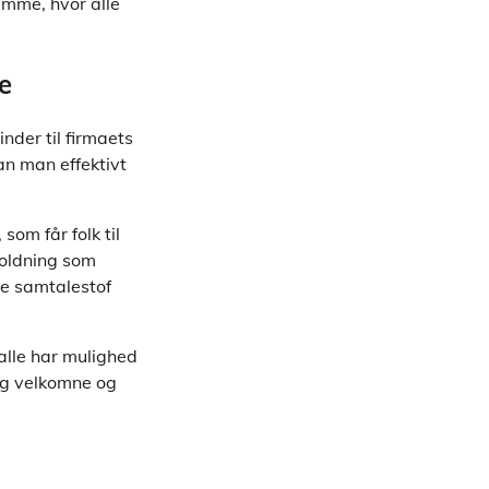
amme, hvor alle
e
nder til firmaets
an man effektivt
om får folk til
oldning som
ve samtalestof
alle har mulighed
sig velkomne og