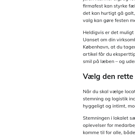
firmafest kan styrke fæ
det kan hurtigt gå galt
valg kan gøre festen m
Heldigvis er det muligt
Uanset om din virksomh
København, at du tager 
artikel får du ekspertt
smil på læben – og ude
Vælg den rette 
Når du skal vælge locat
stemning og logistik in
hyggeligt og intimt, mo
Stemningen i lokalet s
oplevelser for medarbej
komme til for alle, både