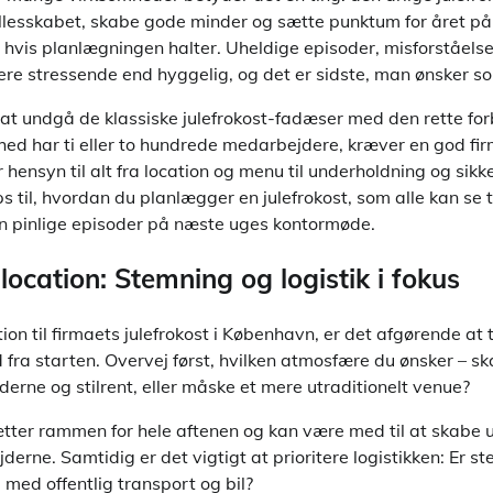
llesskabet, skabe gode minder og sætte punktum for året på 
, hvis planlægningen halter. Uheldige episoder, misforståelse
ere stressende end hyggelig, og det er sidste, man ønsker s
 at undgå de klassiske julefrokost-fadæser med den rette fo
ed har ti eller to hundrede medarbejdere, kræver en god fir
hensyn til alt fra location og menu til underholdning og sikk
ips til, hvordan du planlægger en julefrokost, som alle kan se
n pinlige episoder på næste uges kontormøde.
location: Stemning og logistik i fokus
ion til firmaets julefrokost i København, er det afgørende a
d fra starten. Overvej først, hvilken atmosfære du ønsker – s
derne og stilrent, eller måske et mere utraditionelt venue?
ætter rammen for hele aftenen og kan være med til at skabe
derne. Samtidig er det vigtigt at prioritere logistikken: Er s
 med offentlig transport og bil?