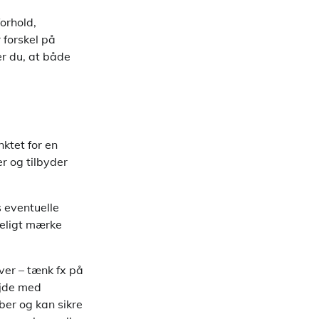
orhold,
 forskel på
r du, at både
ktet for en
er og tilbyder
 eventuelle
deligt mærke
ver – tænk fx på
ejde med
ber og kan sikre