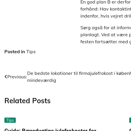
En god plan B er derfor
forhånd: Hav kontaktin
indenfor, hvis vejret dril
Sørg også for at inform
planlagt. Ved at være 
festen fortsætter med g
Posted in
Tips
Indlægsnavigation
De bedste lokationer til firmajulefrokost i køben
Previous:
mindeværdig
Related Posts
Tips
Guide: Bæredygtige julefrokoster for