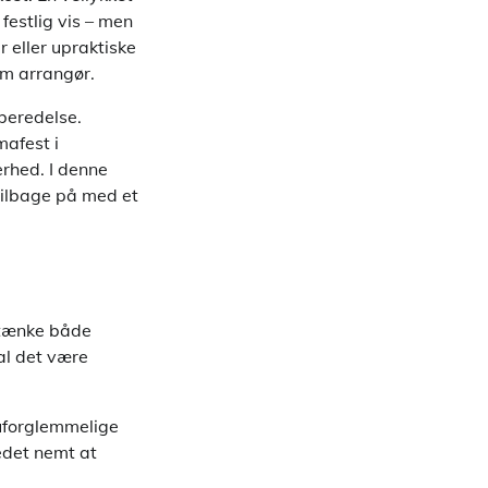
festlig vis – men
r eller upraktiske
om arrangør.
rberedelse.
mafest i
erhed. I denne
 tilbage på med et
t tænke både
kal det være
 uforglemmelige
tedet nemt at