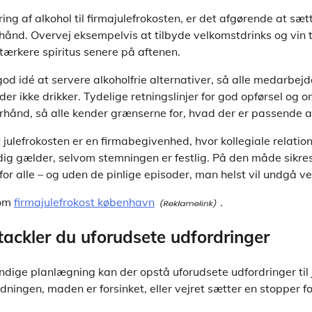
ng af alkohol til firmajulefrokosten, er det afgørende at sæ
rhånd. Overvej eksempelvis at tilbyde velkomstdrinks og vin 
stærkere spiritus senere på aftenen.
d idé at servere alkoholfrie alternativer, så alle medarbejde
der ikke drikker. Tydelige retningslinjer for god opførsel og
hånd, så alle kender grænserne for, hvad der er passende 
ulefrokosten er en firmabegivenhed, hvor kollegiale relatio
dig gælder, selvom stemningen er festlig. På den måde sikres
for alle – og uden de pinlige episoder, man helst vil undgå ve
 om
firmajulefrokost københavn
.
tackler du uforudsete udfordringer
dige planlægning kan der opstå uforudsete udfordringer til j
ningen, maden er forsinket, eller vejret sætter en stopper f