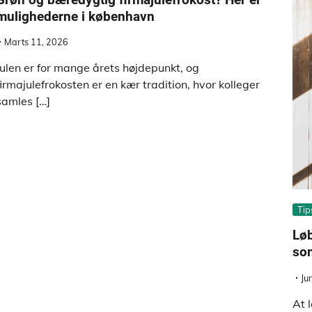
mulighederne i københavn
Marts 11, 2026
Julen er for mange årets højdepunkt, og
firmajulefrokosten er en kær tradition, hvor kolleger
samles […]
Tip
Løb
som
Ju
At 