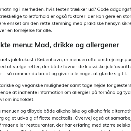
ernatning i nærheden, hvis festen trækker ud? Gode adgangsf
rækkelige toiletforhold er også faktorer, der kan gøre en stor
ere ønsket om den rette stemning med praktiske hensyn sikre
er en fornøjelse for alle.
kte menu: Mad, drikke og allergener
aets julefrokost i København, er menuen ofte omdrejningspun
med at vælge retter, der både favner de klassiske julefavoritt
– så rammer du bredt og giver alle noget at glæde sig til.
tariske og veganske muligheder samt tage højde for gæsters
ørende at indhente information om allergier på forhånd og ty
ivl om indholdet.
 menuen og tilbyde både alkoholiske og alkoholfrie alternati
ebryg og et udvalg af flotte mocktails. Overvej også at samarb
firmaer eller restauranter, der har erfaring med større selska