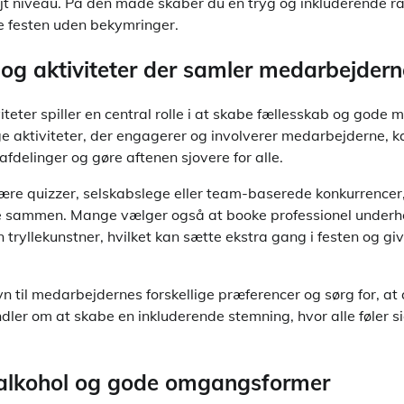
t niveau. På den måde skaber du en tryg og inkluderende r
 festen uden bekymringer.
og aktiviteter der samler medarbejdern
teter spiller en central rolle i at skabe fællesskab og gode mi
ge aktiviteter, der engagerer og involverer medarbejderne, k
afdelinger og gøre aftenen sjovere for alle.
re quizzer, selskabslege eller team-baserede konkurrencer, s
e sammen. Mange vælger også at booke professionel underh
n tryllekunstner, hvilket kan sætte ekstra gang i festen og gi
 til medarbejdernes forskellige præferencer og sørg for, at 
ndler om at skabe en inkluderende stemning, hvor alle føler 
 alkohol og gode omgangsformer