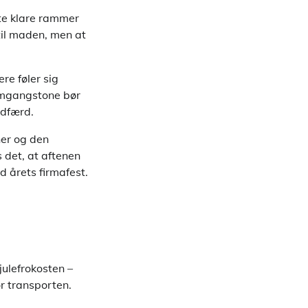
tte klare rammer
til maden, men at
re føler sig
 omgangstone bør
adfærd.
ner og den
 det, at aftenen
d årets firmafest.
ulefrokosten –
or transporten.