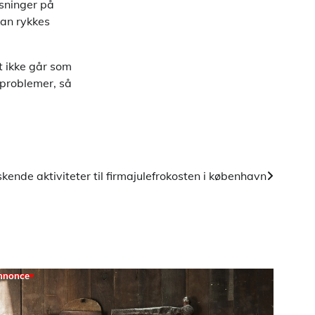
øsninger på
kan rykkes
t ikke går som
 problemer, så
kende aktiviteter til firmajulefrokosten i københavn
nnonce