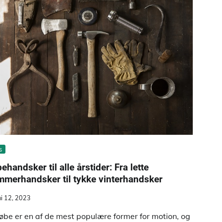
s
ehandsker til alle årstider: Fra lette
merhandsker til tykke vinterhandsker
ni 12, 2023
løbe er en af de mest populære former for motion, og