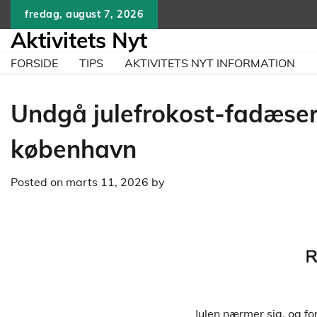
Skip
fredag, august 7, 2026
to
Aktivitets Nyt
content
FORSIDE
TIPS
AKTIVITETS NYT INFORMATION
Undgå julefrokost-fadæser: 
københavn
Posted on
marts 11, 2026
by
Julen nærmer sig, og fo