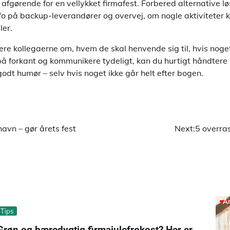
 afgørende for en vellykket firmafest. Forbered alternative l
fo på backup-leverandører og overvej, om nogle aktiviteter 
ler.
ere kollegaerne om, hvem de skal henvende sig til, hvis noge
på forkant og kommunikere tydeligt, kan du hurtigt håndtere
odt humør – selv hvis noget ikke går helt efter bogen.
havn – gør årets fest
Next:
5 overras
A
Tips
Grøn og bæredygtig firmajulefrokost? Her er