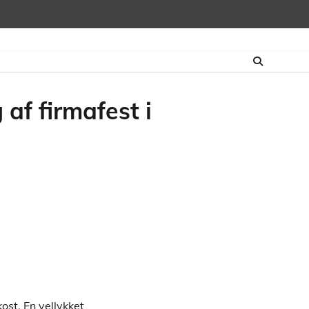
af firmafest i
ost. En vellykket