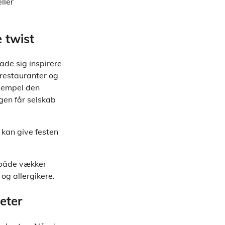
ller
 twist
lade sig inspirere
 restauranter og
ksempel den
gen får selskab
 kan give festen
 både vækker
og allergikere.
eter