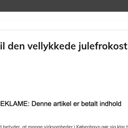
l den vellykkede julefrokost
t betyder, at mange virksomheder i København gør sig klar ti