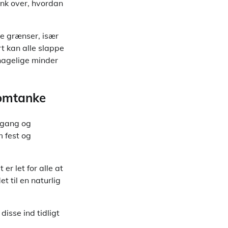
ænk over, hvordan
ge grænser, især
rt kan alle slappe
ehagelige minder
 omtanke
omgang og
m fest og
er let for alle at
t til en naturlig
disse ind tidligt