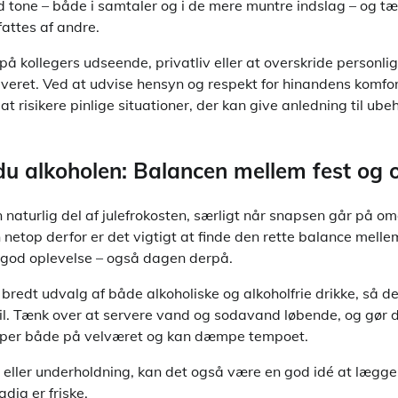
od tone – både i samtaler og i de mere muntre indslag – og t
attes af andre.
 kollegers udseende, privatliv eller at overskride personli
olveret. Ved at udvise hensyn og respekt for hinandens komfo
at risikere pinlige situationer, der kan give anledning til ub
du alkoholen: Balancen mellem fest og
 naturlig del af julefrokosten, særligt når snapsen går på 
netop derfor er det vigtigt at finde den rette balance melle
n god oplevelse – også dagen derpå.
bredt udvalg af både alkoholiske og alkoholfrie drikke, så det 
til. Tænk over at servere vand og sodavand løbende, og gør de
jælper både på velværet og kan dæmpe tempoet.
e eller underholdning, kan det også være en god idé at lægge 
adig er friske.