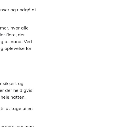
rænser og undgå at
er, hvor alle
er flere, der
t glas vand. Ved
yg oplevelse for
r sikkert og
er der heldigvis
hele natten.
til at tage bilen
 vurdere, om man