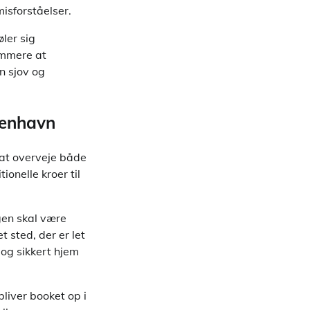
isforståelser.
ler sig
nemmere at
n sjov og
øbenhavn
t at overveje både
onelle kroer til
ngen skal være
 sted, der er let
 og sikkert hjem
liver booket op i