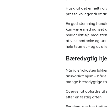
Husk, at det er helt i 
presse kolleger til at dr
En god stemning handle
kan være med uanset der
holder lidt øje med ste
at vise omtanke og tænke
hele teamet – og at al
Bæredygtig hjem
Når julefrokosten lakke
ansvarligt hjem – både 
mange bæredygtige tran
Overvej at opfordre til 
efter en festlig aften.
For dem, der bor tætte