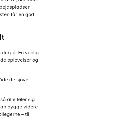
arbejdspladsen
osten får en god
dt
n derpå. En venlig
ode oplevelser og
åde de sjove
å alle føler sig
n man bygge videre
legerne – til