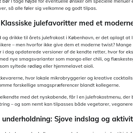
t bør I tage højde for eventuelle ønsker om specielle menuer e
ver, så alle føler sig velkomne og godt tilpas.
Klassiske julefavoritter med et moderne
og drikke til årets julefrokost i København, er det oplagt at 
ssikere – men hvorfor ikke give dem et moderne twist? Mange
r i dag opdaterede versioner af de kendte retter, hvor for e
s med nye smagsvarianter som mango eller chili, og flæskeste
som syltede rødløg eller hjemmelavet aioli.
evarerne, hvor lokale mikrobryggerier og kreative cocktails
komme forskellige smagspræferencer blandt kollegerne.
elkendte med det nyskabende, får I en julefrokostmenu, der
ring – og som nemt kan tilpasses både vegetarer, veganere 
underholdning: Sjove indslag og aktivit