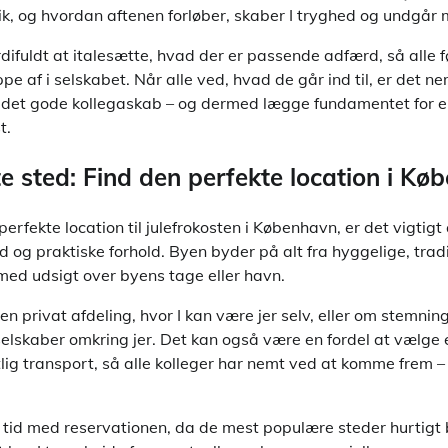
ik, og hvordan aftenen forløber, skaber I tryghed og undgår m
fuldt at italesætte, hvad der er passende adfærd, så alle fø
pe af i selskabet. Når alle ved, hvad de går ind til, er det 
 det gode kollegaskab – og dermed lægge fundamentet for e
t.
te sted: Find den perfekte location i K
erfekte location til julefrokosten i København, er det vigtig
og praktiske forhold. Byen byder på alt fra hyggelige, traditi
ed udsigt over byens tage eller havn.
en privat afdeling, hvor I kan være jer selv, eller om stemni
elskaber omkring jer. Det kan også være en fordel at vælge et
lig transport, så alle kolleger har nemt ved at komme frem –
 tid med reservationen, da de mest populære steder hurtigt b