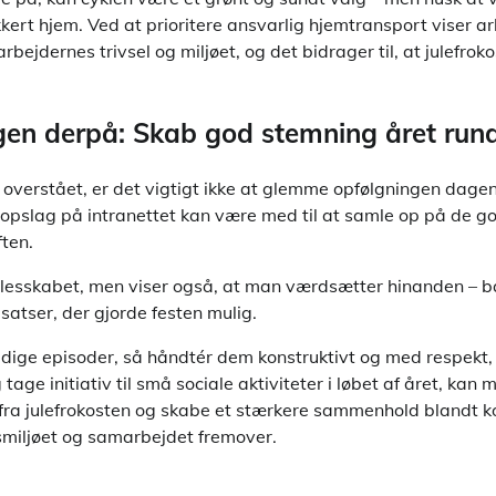
sikkert hjem. Ved at prioritere ansvarlig hjemtransport viser 
ejdernes trivsel og miljøet, og det bidrager til, at julefrok
en derpå: Skab god stemning året run
l overstået, er det vigtigt ikke at glemme opfølgningen dage
es opslag på intranettet kan være med til at samle op på de g
ften.
ællesskabet, men viser også, at man værdsætter hinanden – b
satser, der gjorde festen mulig.
dige episoder, så håndtér dem konstruktivt og med respekt, s
 tage initiativ til små sociale aktiviteter i løbet af året, ka
ra julefrokosten og skabe et stærkere sammenhold blandt kol
miljøet og samarbejdet fremover.