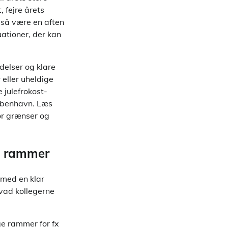
, fejre årets
gså være en aften
uationer, der kan
delser og klare
 eller uheldige
e julefrokost-
København. Læs
for grænser og
re rammer
 med en klar
vad kollegerne
ge rammer for fx