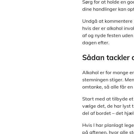
Sørg for at holde en g
dine handlinger kan opf
Undgå at kommentere på
hvis der er alkohol inv
af og nyde festen uden 
dagen efter.
Sådan tackler 
Alkohol er for mange en
stemningen stiger. Men 
omtanke, så alle får e
Start med at tilbyde et 
vælge det, de har lyst 
del af bordet – det h
Hvis I har planlagt leg
på aftenen, hvor alle st