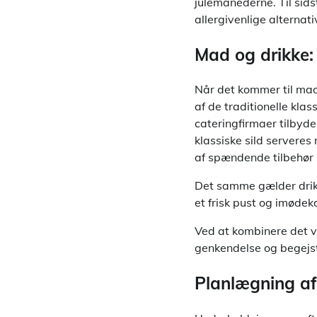
julemånederne. Til sids
allergivenlige alternati
Mad og drikke: 
Når det kommer til mad 
af de traditionelle kla
cateringfirmaer tilbyde
klassiske sild servere
af spændende tilbehør 
Det samme gælder drikk
et frisk pust og imøde
Ved at kombinere det v
genkendelse og begejst
Planlægning af 