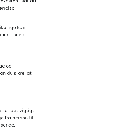
frokosten. Når du
ørrelse,
sikbingo kan
ner – fx en
ige og
an du sikre, at
, er det vigtigt
 fra person til
ssende.