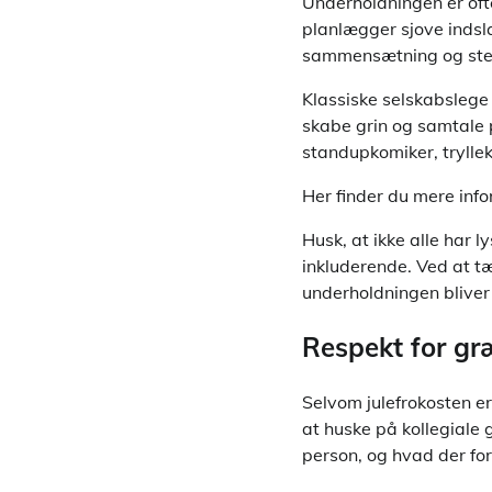
Underholdningen er ofte
planlægger sjove indsla
sammensætning og ste
Klassiske selskabslege 
skabe grin og samtale p
standupkomiker, trylleku
Her finder du mere inf
Husk, at ikke alle har ly
inkluderende. Ved at tæ
underholdningen bliver 
Respekt for gr
Selvom julefrokosten er
at huske på kollegiale 
person, og hvad der for