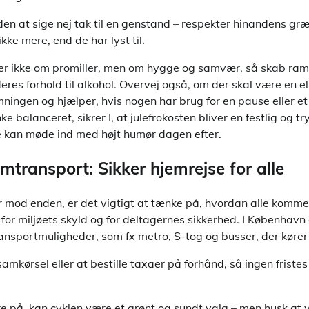
orden at sige nej tak til en genstand – respekter hinandens g
ikke mere, end de har lyst til.
r ikke om promiller, men om hygge og samvær, så skab ramm
es forhold til alkohol. Overvej også, om der skal være en ell
mningen og hjælper, hvis nogen har brug for en pause eller e
 balanceret, sikrer I, at julefrokosten bliver en festlig og tr
le kan møde ind med højt humør dagen efter.
transport: Sikker hjemrejse for alle
r mod enden, er det vigtigt at tænke på, hvordan alle komme
for miljøets skyld og for deltagernes sikkerhed. I København 
sportmuligheder, som fx metro, S-tog og busser, der kører 
samkørsel eller at bestille taxaer på forhånd, så ingen fristes 
re på, kan cyklen være et grønt og sundt valg – men husk at