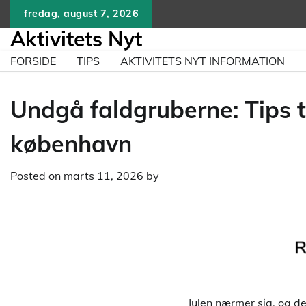
Skip
fredag, august 7, 2026
to
Aktivitets Nyt
content
FORSIDE
TIPS
AKTIVITETS NYT INFORMATION
Undgå faldgruberne: Tips ti
københavn
Posted on
marts 11, 2026
by
Julen nærmer sig, og de