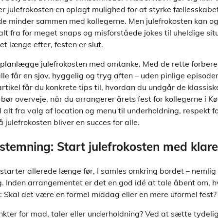
er julefrokosten en oplagt mulighed for at styrke fællesskabet
de minder sammen med kollegerne. Men julefrokosten kan o
alt fra for meget snaps og misforståede jokes til uheldige sit
t længe efter, festen er slut.
at planlægge julefrokosten med omtanke. Med de rette forbere
lle får en sjov, hyggelig og tryg aften – uden pinlige episoder
rtikel får du konkrete tips til, hvordan du undgår de klassisk
bør overveje, når du arrangerer årets fest for kollegerne i 
l alt fra valg af location og menu til underholdning, respekt 
 julefrokosten bliver en succes for alle.
stemning: Start julefrokosten med kla
t starter allerede længe før, I samles omkring bordet – nemlig
. Inden arrangementet er det en god idé at tale åbent om, h
: Skal det være en formel middag eller en mere uformel fest?
kter for mad, taler eller underholdning? Ved at sætte tydeli