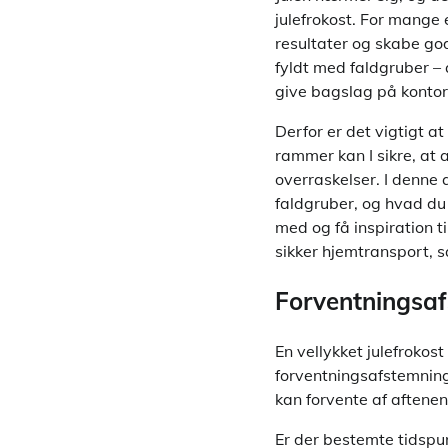
julefrokost. For mange 
resultater og skabe go
fyldt med faldgruber – 
give bagslag på kontore
Derfor er det vigtigt 
rammer kan I sikre, at a
overraskelser. I denne a
faldgruber, og hvad du 
med og få inspiration ti
sikker hjemtransport, så
Forventningsaf
En vellykket julefrokos
forventningsafstemning
kan forvente af aftenen
Er der bestemte tidspun