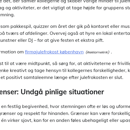
 det, der samler kollegerne og skaber varige minder til jule
g og aktiviteter, er det vigtigt at tage højde for gruppens st
mning.
som pakkespil, quizzer om året der gik på kontoret eller mu
å tværs af afdelinger. Overvej også at hyre en lokal entertai
nstner eller DJ – for at give festen et ekstra pift.
ormation om
firmajulefrokost københavn
.
st til at være midtpunkt, så sørg for, at aktiviteterne er frivill
nke kreativt og tage hensyn til kollegernes forskelligheder, k
et positivt samtaleemne længe efter julefrokosten er slut.
ænser: Undgå pinlige situationer
 en festlig begivenhed, hvor stemningen ofte er løs og uformel
grænser og respekt for hinanden. Grænser kan være forskellige
 én virker sjovt, kan for en anden føles ubehageligt eller upa