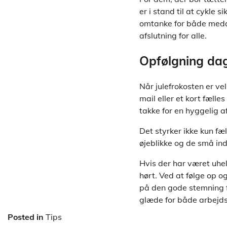
er i stand til at cykle 
omtanke for både medarb
afslutning for alle.
Opfølgning dag
Når julefrokosten er ve
mail eller et kort fæll
takke for en hyggelig a
Det styrker ikke kun f
øjeblikke og de små ind
Hvis der har været uhel
hørt. Ved at følge op og
på den gode stemning f
glæde for både arbejds
Posted in
Tips