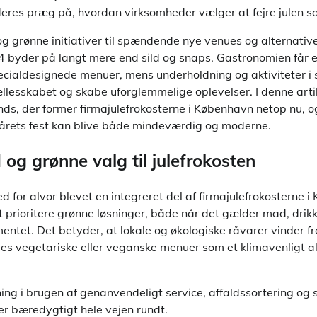
deres præg på, hvordan virksomheder vælger at fejre julen 
g grønne initiativer til spændende nye venues og alternati
4 byder på langt mere end sild og snaps. Gastronomien får e
pecialdesignede menuer, mens underholdning og aktiviteter i
llesskabet og skabe uforglemmelige oplevelser. I denne arti
ds, der former firmajulefrokosterne i København netop nu, o
n årets fest kan blive både mindeværdig og moderne.
og grønne valg til julefrokosten
 for alvor blevet en integreret del af firmajulefrokosterne i
 prioritere grønne løsninger, både når det gælder mad, drik
entet. Det betyder, at lokale og økologiske råvarer vinder f
s vegetariske eller veganske menuer som et klimavenligt alt
gning i brugen af genanvendeligt service, affaldssortering o
er bæredygtigt hele vejen rundt.