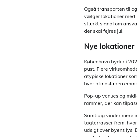
Også transporten til og 
vælger lokationer med n
stærkt signal om ansva
der skal fejres jul.
Nye lokationer
København byder i 2024 
pust. Flere virksomhede
atypiske lokationer so
hvor atmosfæren emmer 
Pop-up venues og midler
rammer, der kan tilpas
Samtidig vinder mere i
tagterrasser frem, hvo
udsigt over byens lys.