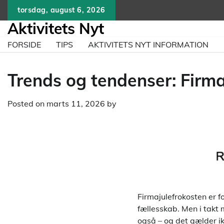
Skip
torsdag, august 6, 2026
to
Aktivitets Nyt
content
FORSIDE
TIPS
AKTIVITETS NYT INFORMATION
Trends og tendenser: Firm
Posted on
marts 11, 2026
by
Firmajulefrokosten er 
fællesskab. Men i takt 
også – og det gælder ik