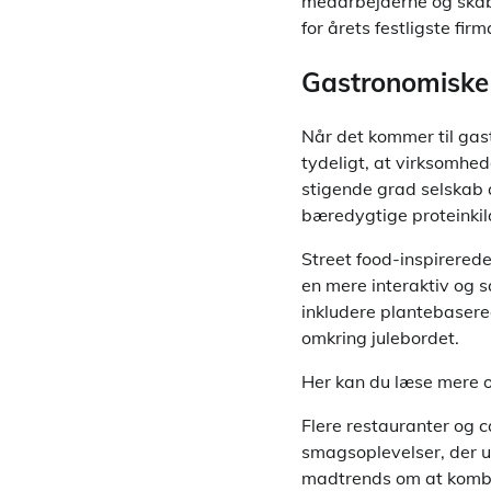
medarbejderne og skab
for årets festligste fir
Gastronomiske
Når det kommer til gas
tydeligt, at virksomhed
stigende grad selskab 
bæredygtige proteinkild
Street food-inspirerede
en mere interaktiv og s
inkludere plantebasere
omkring julebordet.
Her kan du læse mere
Flere restauranter og c
smagsoplevelser, der u
madtrends om at kombi