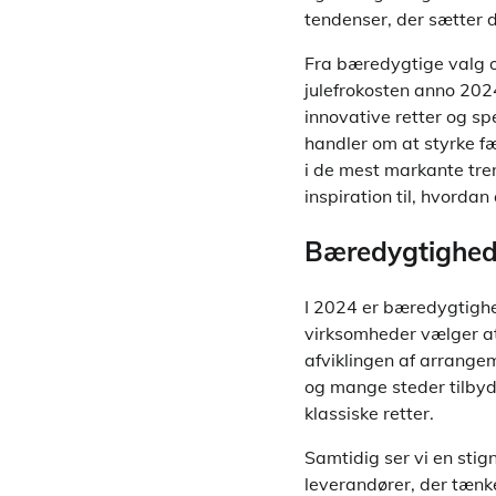
tendenser, der sætter 
Fra bæredygtige valg o
julefrokosten anno 202
innovative retter og s
handler om at styrke fæ
i de mest markante tren
inspiration til, hvorda
Bæredygtighed 
I 2024 er bæredygtighed
virksomheder vælger at
afviklingen af arrangem
og mange steder tilbyde
klassiske retter.
Samtidig ser vi en sti
leverandører, der tænk