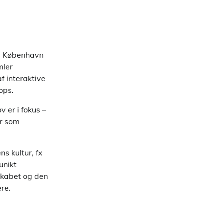
r i København
mler
f interaktive
ops.
 er i fokus –
er som
s kultur, fx
unikt
skabet og den
re.