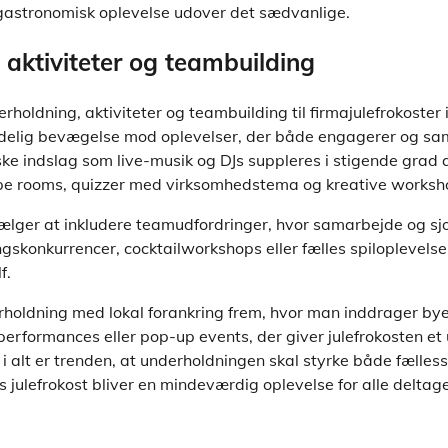
n gastronomisk oplevelse udover det sædvanlige.
 aktiviteter og teambuilding
rholdning, aktiviteter og teambuilding til firmajulefrokoste
ydelig bevægelse mod oplevelser, der både engagerer og sa
e indslag som live-musik og DJs suppleres i stigende grad a
e rooms, quizzer med virksomhedstema og kreative worksh
ger at inkludere teamudfordringer, hvor samarbejde og sjov
skonkurrencer, cocktailworkshops eller fælles spiloplevels
f.
holdning med lokal forankring frem, hvor man inddrager byen
erformances eller pop-up events, der giver julefrokosten et 
i alt er trenden, at underholdningen skal styrke både fælles
 julefrokost bliver en mindeværdig oplevelse for alle deltage