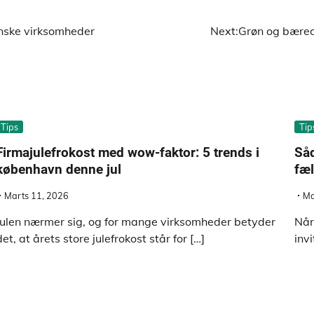
vnske virksomheder
Next:
Grøn og bæred
Tips
Tip
Firmajulefrokost med wow-faktor: 5 trends i
Såd
københavn denne jul
fæl
Marts 11, 2026
Ma
Julen nærmer sig, og for mange virksomheder betyder
Når
det, at årets store julefrokost står for […]
invi