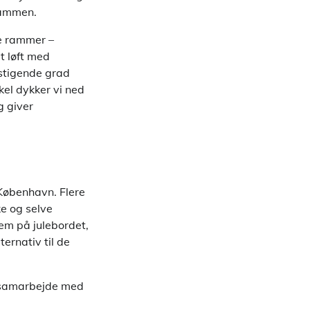
sammen.
ve rammer –
t løft med
 stigende grad
kel dykker vi ned
g giver
 København. Flere
ke og selve
rem på julebordet,
ernativ til de
g samarbejde med