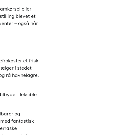
samkørsel eller
tilling blevet et
venter – også når
frokoster et frisk
vælger i stedet
 og rå havnelagre,
ilbyder fleksible
lbarer og
 med fantastisk
verraske