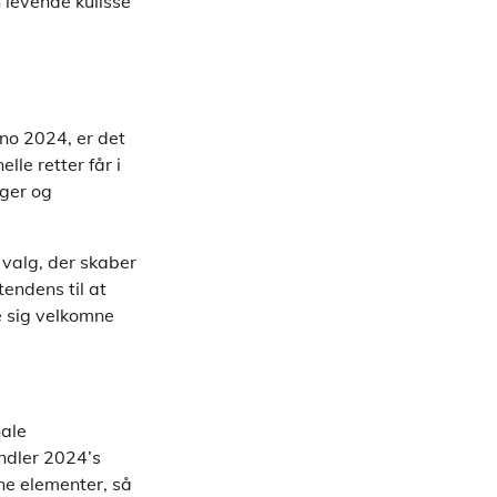
levende kulisse
no 2024, er det
le retter får i
ager og
 valg, der skaber
endens til at
e sig velkomne
nale
ndler 2024’s
e elementer, så