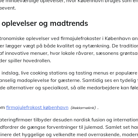
e mindeværdige oplevelser, hvor København bruges som en 
maevent.
 oplevelser og madtrends
tronomiske oplevelser ved firmajulefrokoster i København an
er lægger vægt på både kvalitet og nytænkning. De traditionel
af innovative menuer, hvor lokale råvarer, sæsonens grønts
er spiller hovedrollen.
 indslag, live cooking stations og tasting menus er populære
anselig madoplevelse for gæsterne. Samtidig ses en tydelig t
de alternativer og specialkost, så alle medarbejdere kan føl
 om
firmajulefrokost københavn
.
ateringfirmaer tilbyder desuden nordisk fusion og internatio
dfordrer de gængse forventninger til julemad. Samlet set ha
nere det hyggelige og velkendte med overraskende, modern