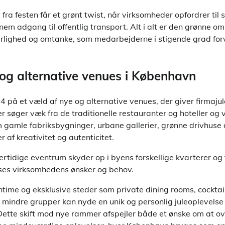
fra festen får et grønt twist, når virksomheder opfordrer til 
em adgang til offentlig transport. Alt i alt er den grønne oms
rlighed og omtanke, som medarbejderne i stigende grad for
 og alternative venues i København
på et væld af nye og alternative venues, der giver firmajule
r søger væk fra de traditionelle restauranter og hoteller og 
m gamle fabriksbygninger, urbane gallerier, grønne drivhuse
af kreativitet og autenticitet.
tidige eventrum skyder op i byens forskellige kvarterer og t
ses virksomhedens ønsker og behov.
ntime og eksklusive steder som private dining rooms, cocktai
r mindre grupper kan nyde en unik og personlig juleoplevelse
 Dette skift mod nye rammer afspejler både et ønske om at o