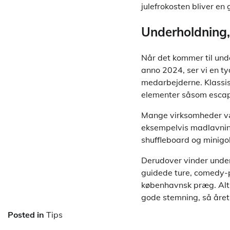
julefrokosten bliver e
Underholdning,
Når det kommer til unde
anno 2024, ser vi en t
medarbejderne. Klassisk
elementer såsom escap
Mange virksomheder væl
eksempelvis madlavning
shuffleboard og minigol
Derudover vinder under
guidede ture, comedy-p
københavnsk præg. Alt 
gode stemning, så årets
Posted in
Tips