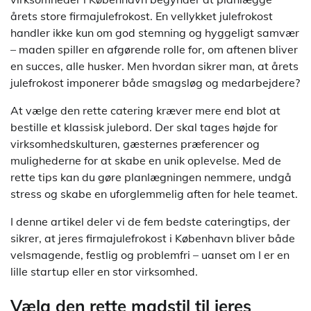
årets store firmajulefrokost. En vellykket julefrokost
handler ikke kun om god stemning og hyggeligt samvær
– maden spiller en afgørende rolle for, om aftenen bliver
en succes, alle husker. Men hvordan sikrer man, at årets
julefrokost imponerer både smagsløg og medarbejdere?
At vælge den rette catering kræver mere end blot at
bestille et klassisk julebord. Der skal tages højde for
virksomhedskulturen, gæsternes præferencer og
mulighederne for at skabe en unik oplevelse. Med de
rette tips kan du gøre planlægningen nemmere, undgå
stress og skabe en uforglemmelig aften for hele teamet.
I denne artikel deler vi de fem bedste cateringtips, der
sikrer, at jeres firmajulefrokost i København bliver både
velsmagende, festlig og problemfri – uanset om I er en
lille startup eller en stor virksomhed.
Vælg den rette madstil til jeres