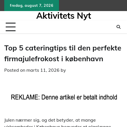
Skip
fredag, august 7, 2026
to
Aktivitets Nyt
content
Top 5 cateringtips til den perfekte
firmajulefrokost i københavn
Posted on
marts 11, 2026
by
Julen nærmer sig, og det betyder, at mange
virksomheder i København begynder at planlægge