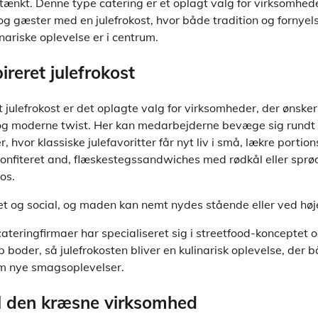
tænkt. Denne type catering er et oplagt valg for virksomhede
g gæster med en julefrokost, hvor både tradition og fornyel
nariske oplevelse er i centrum.
ireret julefrokost
t julefrokost er det oplagte valg for virksomheder, der ønsker
t og moderne twist. Her kan medarbejderne bevæge sig rundt
, hvor klassiske julefavoritter får nyt liv i små, lækre portio
onfiteret and, flæskestegssandwiches med rødkål eller sprøde
os.
t og social, og maden kan nemt nydes stående eller ved høj
eringfirmaer har specialiseret sig i streetfood-konceptet o
up boder, så julefrokosten bliver en kulinarisk oplevelse, der
om nye smagsoplevelser.
il den kræsne virksomhed