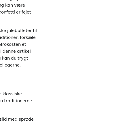
ing kan være
onfetti er fejet
e julebuffeter til
ditioner, forkæle
efrokosten et
I denne artikel
å kan du trygt
ollegerne.
e klassiske
u traditionerne
ysild med sprøde