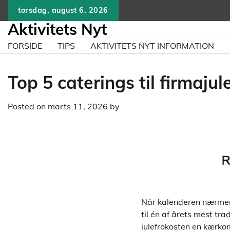
Skip
torsdag, august 6, 2026
to
Aktivitets Nyt
content
FORSIDE
TIPS
AKTIVITETS NYT INFORMATION
Top 5 caterings til firmaju
Posted on
marts 11, 2026
by
Når kalenderen nærmer 
til én af årets mest tr
julefrokosten en kærkom