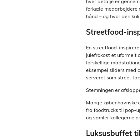
hver detalje er gennem
forkæle medarbejdere o
hånd – og hvor den kuli
Streetfood-insp
En streetfood-inspirere
julefrokost et uformel
forskellige madstationer
eksempel sliders med c
serveret som street tac
Stemningen er afslappe
Mange københavnske cat
fra foodtrucks til pop-
og samler kollegerne 
Luksusbuffet t