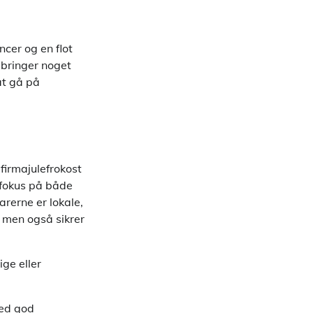
cer og en flot
 bringer noget
at gå på
firmajulefrokost
r fokus på både
rerne er lokale,
 men også sikrer
ge eller
med god