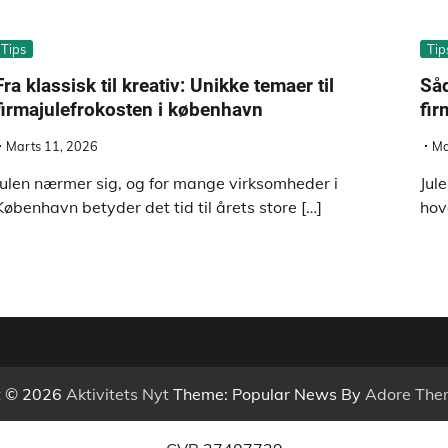
Tips
Tip
Fra klassisk til kreativ: Unikke temaer til
Så
firmajulefrokosten i københavn
fir
Marts 11, 2026
Ma
Julen nærmer sig, og for mange virksomheder i
Jul
København betyder det tid til årets store […]
hov
t © 2026
Aktivitets Nyt
Theme: Popular News By
Adore The