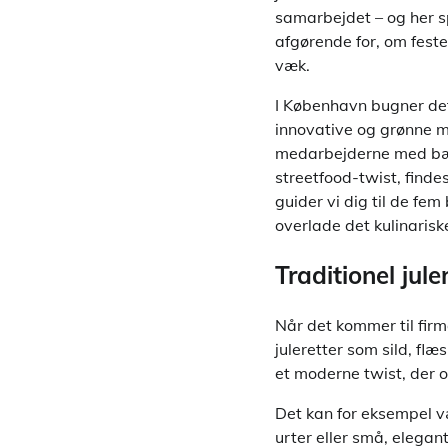
samarbejdet – og her sp
afgørende for, om festen
væk.
I København bugner det 
innovative og grønne me
medarbejderne med bære
streetfood-twist, finde
guider vi dig til de fem
overlade det kulinaris
Traditionel ju
Når det kommer til firm
juleretter som sild, f
et moderne twist, der 
Det kan for eksempel v
urter eller små, elega