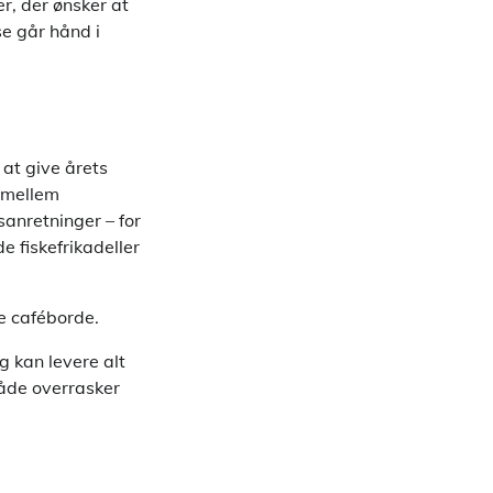
r, der ønsker at
se går hånd i
 at give årets
 mellem
nsanretninger – for
 fiskefrikadeller
e caféborde.
g kan levere alt
 både overrasker