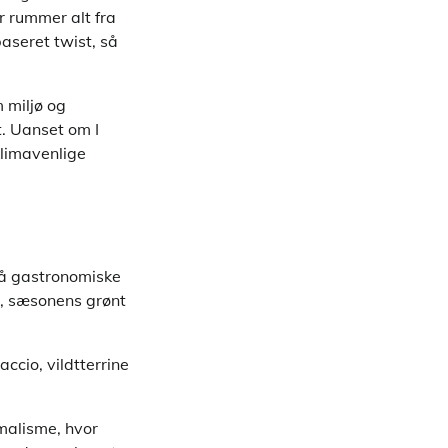
 rummer alt fra
baseret twist, så
 miljø og
t. Uanset om I
klimavenlige
 på gastronomiske
er, sæsonens grønt
cio, vildtterrine
malisme, hvor