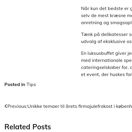
Når kun det bedste er g
selv de mest kræsne me
anretning og smagsople
Tænk på delikatesser so
udvalg af eksklusive o
En luksusbuffet giver j
med internationale spe
cateringselskaber for,
et event, der huskes fo
Posted in
Tips
Indlægsnavigation
Previous:
Unikke temaer til årets firmajulefrokost i køben
Related Posts