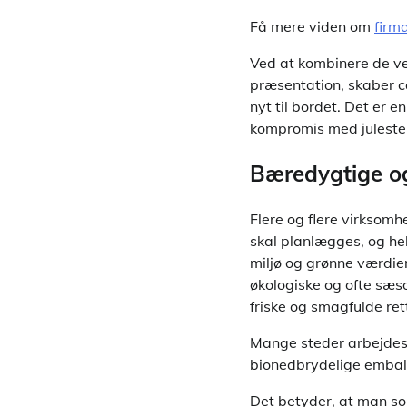
Få mere viden om
firm
Ved at kombinere de v
præsentation, skaber c
nyt til bordet. Det er 
kompromis med julest
Bæredygtige og
Flere og flere virksom
skal planlægges, og hel
miljø og grønne værdier
økologiske og ofte sæs
friske og smagfulde ret
Mange steder arbejdes 
bionedbrydelige emball
Det betyder, at man so