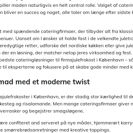
iller maden naturligvis en helt central rolle. Valget af cater
 bliver en succes og noget, alle taler om længe efter sidste k
med spændende cateringfirmaer, der tilbyder alt fra klassisk
nuer. Uanset om I ønsker at holde fast i de velkendte juletra
dygtige retter, udforske det nordiske køkken eller give jul
s der en løsning, der matcher netop jeres virksomhed og fest. 
 bedste cateringløsninger til firmajulefrokost i København – s
ke til eksperterne og fokusere på at skabe gode minder med k
lemad med et moderne twist
ajulefrokoster i København, er der stadig stor kærlighed til d
læskesteg og risalamande. Men mange cateringsfirmaer giver n
overrasker og begejstrer smagsløgene.
ære confiteret and serveret på nye måder, hjemmerørt karr
nte smørrebrødsanretninger med kreative toppings.