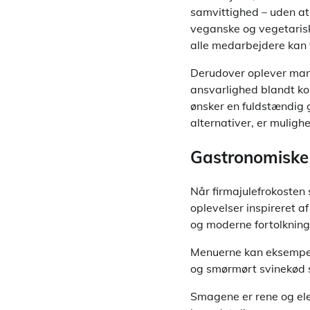
samvittighed – uden a
veganske og vegetariske
alle medarbejdere kan f
Derudover oplever mang
ansvarlighed blandt kol
ønsker en fuldstændig g
alternativer, er muligh
Gastronomiske 
Når firmajulefrokosten 
oplevelser inspireret a
og moderne fortolkninge
Menuerne kan eksempel
og smørmørt svinekød s
Smagene er rene og el