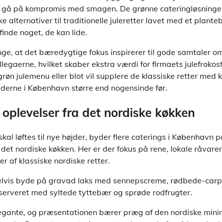
t gå på kompromis med smagen. De grønne cateringløsninger
 alternativer til traditionelle juleretter lavet med et plante
inde noget, de kan lide.
e, at det bæredygtige fokus inspirerer til gode samtaler om
legaerne, hvilket skaber ekstra værdi for firmaets julefrokos
røn julemenu eller blot vil supplere de klassiske retter med 
ederne i København større end nogensinde før.
oplevelser fra det nordiske køkken
skal løftes til nye højder, byder flere caterings i København
f det nordiske køkken. Her er der fokus på rene, lokale råvar
r af klassiske nordiske retter.
vis byde på gravad laks med sennepscreme, rødbede-carpac
erveret med syltede tyttebær og sprøde rodfrugter.
egante, og præsentationen bærer præg af den nordiske mini