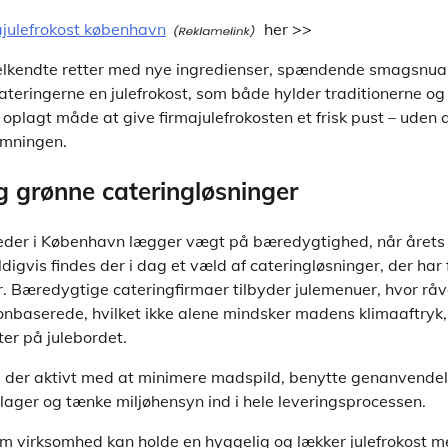
ajulefrokost københavn
her >>
elkendte retter med nye ingredienser, spændende smagsnuan
ateringerne en julefrokost, som både hylder traditionerne og
en oplagt måde at give firmajulefrokosten et frisk pust – uden 
emningen.
 grønne cateringløsninger
heder i København lægger vægt på bæredygtighed, når årets 
digvis findes der i dag et væld af cateringløsninger, der ha
. Bæredygtige cateringfirmaer tilbyder julemenuer, hvor råva
onbaserede, hvilket ikke alene mindsker madens klimaaftryk,
ter på julebordet.
der aktivt med at minimere madspild, benytte genanvendeli
ager og tænke miljøhensyn ind i hele leveringsprocessen.
m virksomhed kan holde en hyggelig og lækker julefrokost 