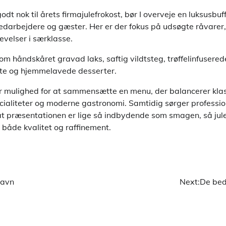
odt nok til årets firmajulefrokost, bør I overveje en luksusbuf
darbejdere og gæster. Her er der fokus på udsøgte råvarer,
velser i særklasse.
m håndskåret gravad laks, saftig vildtsteg, trøffelinfuserede
ste og hjemmelavede desserter.
er mulighed for at sammensætte en menu, der balancerer klass
cialiteter og moderne gastronomi. Samtidig sørger professio
 at præsentationen er lige så indbydende som smagen, så jule
r både kvalitet og raffinement.
havn
Next:
De bed