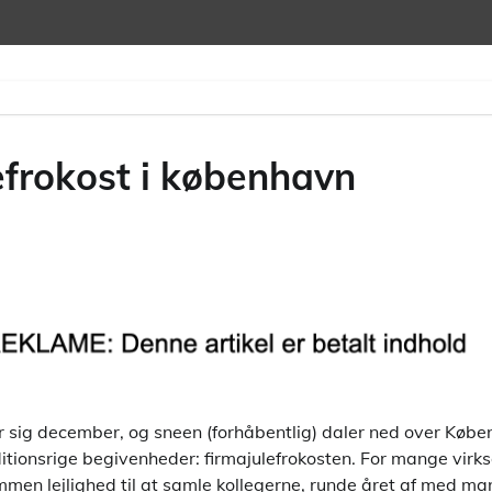
lefrokost i københavn
sig december, og sneen (forhåbentlig) daler ned over Køben
aditionsrige begivenheder: firmajulefrokosten. For mange vir
men lejlighed til at samle kollegerne, runde året af med man