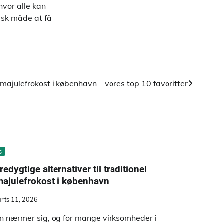
hvor alle kan
isk måde at få
irmajulefrokost i københavn – vores top 10 favoritter
s
edygtige alternativer til traditionel
majulefrokost i københavn
rts 11, 2026
en nærmer sig, og for mange virksomheder i