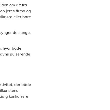
iden om alt fra
top jeres firma og
iknørd eller bare
g synger de sange,
g, hvor både
havns pulserende
ktivitet, der både
ailkunstens
idig konkurrere