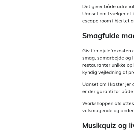
Det giver både adrenal
Uanset om I vælger et k
escape room i hjertet a
Smagfulde mad
Giv firmajulefrokosten
smag, samarbejde og læ
restauranter unikke opl
kyndig vejledning af pr
Uanset om I kaster jer 
er der garanti for båd
Workshoppen afsluttes o
velsmagende og anderle
Musikquiz og l