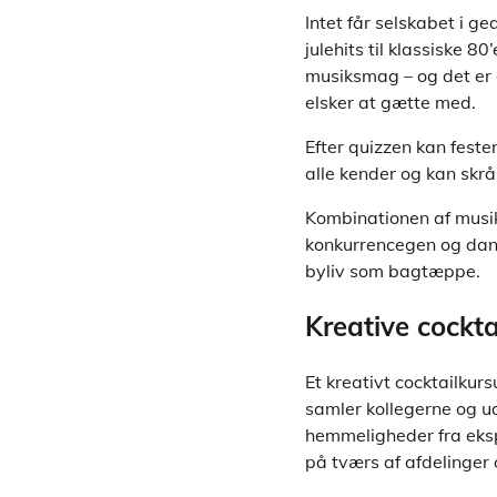
Intet får selskabet i g
julehits til klassiske 8
musiksmag – og det er 
elsker at gætte med.
Efter quizzen kan feste
alle kender og kan skr
Kombinationen af musik
konkurrencegen og dans
byliv som bagtæppe.
Kreative cockta
Et kreativt cocktailkur
samler kollegerne og ud
hemmeligheder fra eksp
på tværs af afdelinger