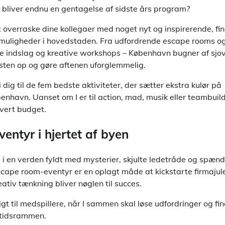
ke bliver endnu en gentagelse af sidste års program?
overraske dine kollegaer med noget nyt og inspirerende, fin
uligheder i hovedstaden. Fra udfordrende escape rooms o
ke indslag og kreative workshops – København bugner af sjove
osten op og gøre aftenen uforglemmelig.
i dig til de fem bedste aktiviteter, der sætter ekstra kulør på
benhavn. Uanset om I er til action, mad, musik eller teambuild
vert budget.
entyr i hjertet af byen
nd i en verden fyldt med mysterier, skjulte ledetråde og spæn
scape room-eventyr er en oplagt måde at kickstarte firmajul
tiv tænkning bliver nøglen til succes.
igt til medspillere, når I sammen skal løse udfordringer og fin
 tidsrammen.