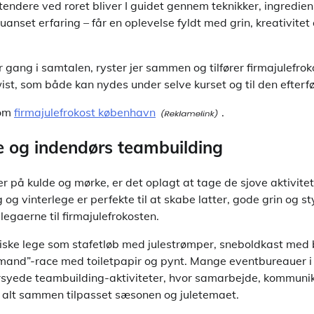
endere ved roret bliver I guidet gennem teknikker, ingredie
 uanset erfaring – får en oplevelse fyldt med grin, kreativite
r gang i samtalen, ryster jer sammen og tilfører firmajulefrok
twist, som både kan nydes under selve kurset og til den efte
 om
firmajulefrokost københavn
.
ge og indendørs teambuilding
r på kulde og mørke, er det oplagt at tage de sjove aktivite
og vinterlege er perfekte til at skabe latter, gode grin og st
egaerne til firmajulefrokosten.
iske lege som stafetløb med julestrømper, sneboldkast med b
emand”-race med toiletpapir og pynt. Mange eventbureauer 
rsyede teambuilding-aktiviteter, hvor samarbejde, kommuni
 – alt sammen tilpasset sæsonen og juletemaet.