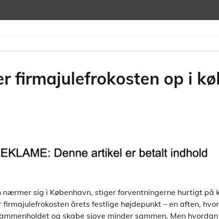
per firmajulefrokosten op i 
 nærmer sig i København, stiger forventningerne hurtigt på k
irmajulefrokosten årets festlige højdepunkt – en aften, hvo
e sammenholdet og skabe sjove minder sammen. Men hvordan 