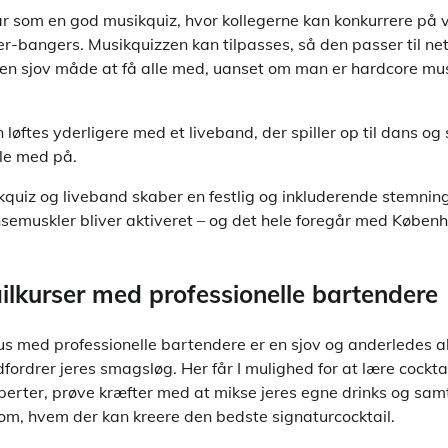
ear som en god musikquiz, hvor kollegerne kan konkurrere på v
0’er-bangers. Musikquizzen kan tilpasses, så den passer til ne
en sjov måde at få alle med, uanset om man er hardcore mus
n løftes yderligere med et liveband, der spiller op til dans o
åle med på.
quiz og liveband skaber en festlig og inkluderende stemnin
emuskler bliver aktiveret – og det hele foregår med Køben
ilkurser med professionelle bartendere
sus med professionelle bartendere er en sjov og anderledes a
fordrer jeres smagsløg. Her får I mulighed for at lære cockt
erter, prøve kræfter med at mikse jeres egne drinks og samt
 om, hvem der kan kreere den bedste signaturcocktail.