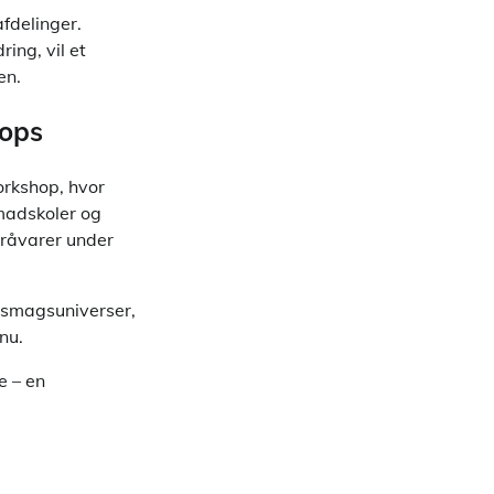
fdelinger.
ing, vil et
en.
hops
orkshop, hvor
 madskoler og
 råvarer under
e smagsuniverser,
nu.
e – en