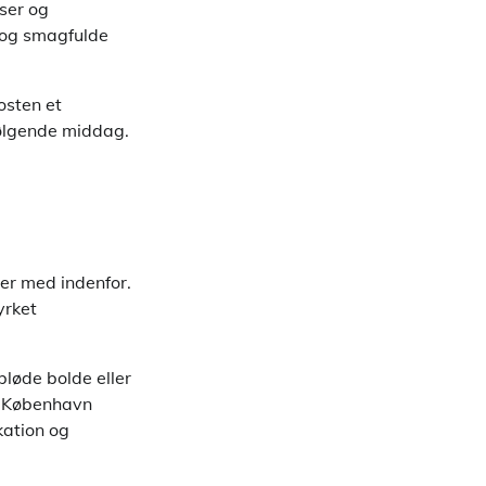
nser og
t og smagfulde
osten et
rfølgende middag.
ter med indenfor.
yrket
løde bolde eller
i København
kation og