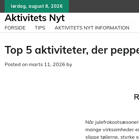
Skip
lørdag, august 8, 2026
to
Aktivitets Nyt
content
FORSIDE
TIPS
AKTIVITETS NYT INFORMATION
Top 5 aktiviteter, der pep
Posted on
marts 11, 2026
by
Når julefrokostsæsonen
mange virksomheder er f
slippe tøjlerne, styrk