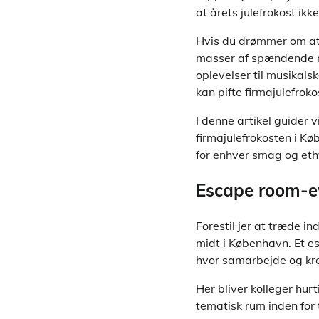
at årets julefrokost ik
Hvis du drømmer om at 
masser af spændende m
oplevelser til musikals
kan pifte firmajulefrok
I denne artikel guider v
firmajulefrokosten i Kø
for enhver smag og eth
Escape room-ev
Forestil jer at træde i
midt i København. Et e
hvor samarbejde og krea
Her bliver kolleger hurt
tematisk rum inden for