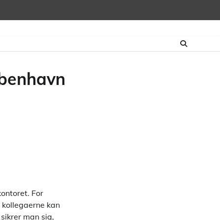
københavn
ontoret. For
r kollegaerne kan
sikrer man sig,