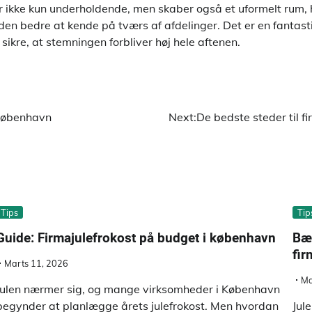
r ikke kun underholdende, men skaber også et uformelt rum, 
den bedre at kende på tværs af afdelinger. Det er en fantast
sikre, at stemningen forbliver høj hele aftenen.
i københavn
Next:
De bedste steder til f
Tips
Tip
Guide: Firmajulefrokost på budget i københavn
Bær
fir
Marts 11, 2026
Ma
Julen nærmer sig, og mange virksomheder i København
begynder at planlægge årets julefrokost. Men hvordan
Jul