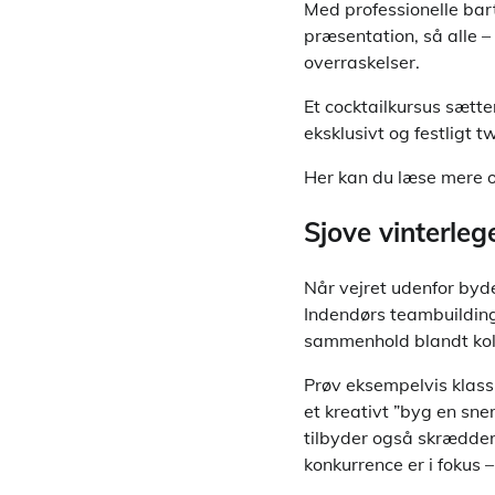
Med professionelle bart
præsentation, så alle –
overraskelser.
Et cocktailkursus sætte
eksklusivt og festligt 
Her kan du læse mere
Sjove vinterle
Når vejret udenfor byde
Indendørs teambuilding 
sammenhold blandt koll
Prøv eksempelvis klass
et kreativt ”byg en sn
tilbyder også skrædde
konkurrence er i fokus