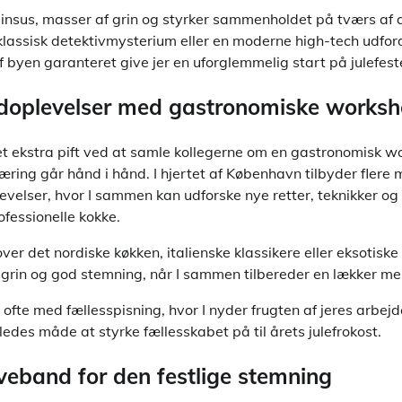
insus, masser af grin og styrker sammenholdet på tværs af a
lassisk detektivmysterium eller en moderne high-tech udfordr
f byen garanteret give jer en uforglemmelig start på julefest
oplevelser med gastronomiske works
 et ekstra pift ved at samle kollegerne om en gastronomisk w
ring går hånd i hånd. I hjertet af København tilbyder flere
evelser, hvor I sammen kan udforske nye retter, teknikker og
ofessionelle kokke.
over det nordiske køkken, italienske klassikere eller eksotisk
e grin og god stemning, når I sammen tilbereder en lækker me
fte med fællesspisning, hvor I nyder frugten af jeres arbejd
des måde at styrke fællesskabet på til årets julefrokost.
iveband for den festlige stemning