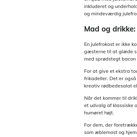
inkluderet og underhol
og mindeværdig julefro
Mad og drikke: 
En julefrokost er ikke k
gæsterne til at glæde si
med sprødstegt bacon o
For at give et ekstra 
frikadeller. Det er og
kreativ rødbedesalat ell
Når det kommer til drik
et udvalg af klassiske 
humøret højt.
For dem, der foretrække
som æblemost og hjemme