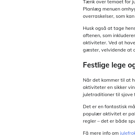
Tænk over temaet for j
Planlæg menuen omhyggel
overraskelser, som kan
Husk også at tage hens
aftenen, som inkludere
aktiviteter. Ved at ha
gæster, velvidende at a
Festlige lege o
Når det kommer til at h
aktiviteter en sikker v
juletraditioner til sjove
Det er en fantastisk m
populær aktivitet er p
regler – det er både s
Få mere info om
julefr