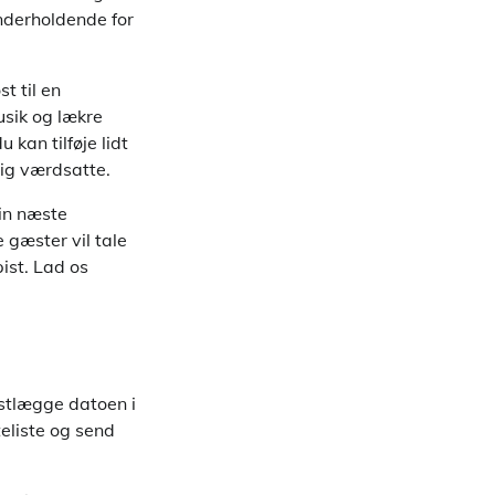
nderholdende for
t til en
usik og lækre
 kan tilføje lidt
sig værdsatte.
din næste
 gæster vil tale
ist. Lad os
astlægge datoen i
eliste og send