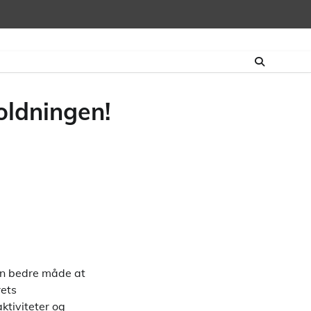
oldningen!
 en bedre måde at
rets
ktiviteter og