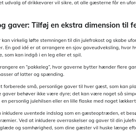
et udvalg af drikkevarer vil sikre, at alle gæsterne får en uf
g gaver: Tilføj en ekstra dimension til f
kan virkelig løfte stemningen til din julefrokost og skabe u
er. En god idé er at arrangere en sjov gaveudveksling, hvor 
, som kan indgå i en leg eller et spil.
rangere en “pakkeleg”, hvor gaverne bytter hænder flere gan
 masser af latter og spænding.
t forberede små, personlige gaver til hver gæst, som kan pl
e gaver behøver ikke være dyre; det kan være noget så simp
 personlig julehilsen eller en lille flaske med noget lækkert 
å inkludere uventede indslag som en gæsteoptræden, et bes
præmier. Ved at inkludere overraskelser og gaver til din julef
 glæde og samhørighed, som dine gæster vil huske længe efte