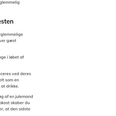
orglemmelig
esten
forglemmelige
hver gæst
ge i løbet af
aceres ved deres
elt som en
at drikke.
øg af en julemand
rokost skaber du
r, at den sidste