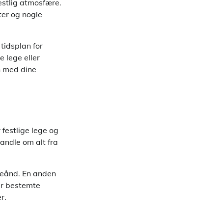
estlig atmosfære.
ter og nogle
tidsplan for
 lege eller
n med dine
 festlige lege og
handle om alt fra
ceånd. En anden
er bestemte
r.