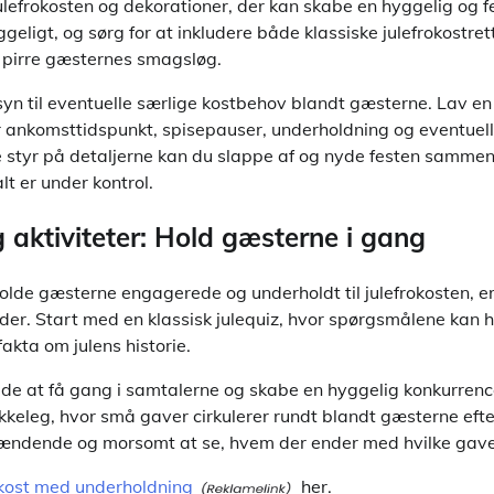
ulefrokosten og dekorationer, der kan skabe en hyggelig og f
igt, og sørg for at inkludere både klassiske julefrokostret
 pirre gæsternes smagsløg.
yn til eventuelle særlige kostbehov blandt gæsterne. Lav en 
r ankomsttidspunkt, spisepauser, underholdning og eventuelle
ve styr på detaljerne kan du slappe af og nyde festen samme
lt er under kontrol.
g aktiviteter: Hold gæsterne i gang
olde gæsterne engagerede og underholdt til julefrokosten, er
inder. Start med en klassisk julequiz, hvor spørgsmålene kan 
 fakta om julens historie.
åde at få gang i samtalerne og skabe en hyggelig konkurren
akkeleg, hvor små gaver cirkulerer rundt blandt gæsterne eft
pændende og morsomt at se, hvem der ender med hvilke gave
okost med underholdning
her.