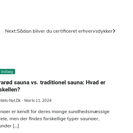
Next:
Sådan bliver du certificeret erhvervsdykker
e Indlæg
rarød sauna vs. traditionel sauna: Hvad er
skellen?
vitets-Nyt.dk
Marts 11, 2024
naer er kendt for deres mange sundhedsmæssige
dele, men der findes forskellige typer saunaer,
under […]