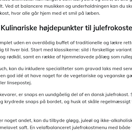
dt. Ved at balancere musikken og underholdningen kan du s
kost, hvor alle går hjem med et smil på læben.
Kulinariske højdepunkter til julefrokost
omplet uden en overdådig buffet af traditionelle og lækre rette
g til hver bid. Start med klassikerne: sild i forskellige varian
g rødkål, samt en række af hjemmelavede pålæg som rullepø
touch, kan du inkludere specialiteter som gravad laks med se
så en god idé at have noget for de vegetariske og veganske g
er linsepostej.
kevarer, er snaps en uundgåelig del af en dansk julefrokost. 
og krydrede snaps på bordet, og husk at skåle regelmæssigt 
r noget andet, kan du tilbyde gløgg, juleøl og ikke-alkoholis
lavet saft. En velafbalanceret julefrokostmenu med både t