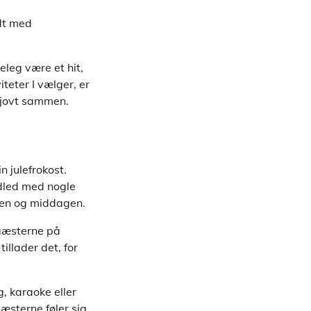
ldt med
leleg være et hit,
iteter I vælger, er
 sjovt sammen.
n julefrokost.
ndled med nogle
sten og middagen.
r gæsterne på
illader det, for
 karaoke eller
gæsterne føler sig