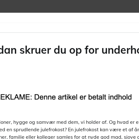
dan skruer du op for underh
ditioner, hygge og samvær med dem, vi holder af. Og hvad er
ed en sprudlende julefrokost? En julefrokost kan være et af å
er, familie eller kolleger samles for at nyde god mad, sjove a