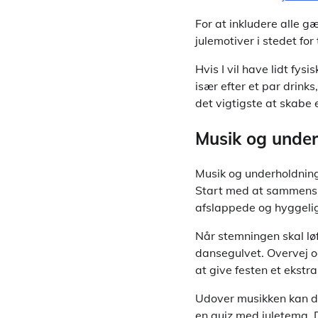
For at inkludere alle g
julemotiver i stedet for 
Hvis I vil have lidt fys
især efter et par drinks
det vigtigste at skabe 
Musik og under
Musik og underholdning s
Start med at sammensætt
afslappede og hyggelig
Når stemningen skal løf
dansegulvet. Overvej og
at give festen et ekstra 
Udover musikken kan du
en quiz med juletema. D