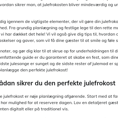
hvordan sikrer man, at julefrokosten bliver mindeværdig og u
 dig igennem de vigtigste elementer, der vil gøre din julefrokos
d. Fra grundig planlægning og festlige lege til den rette m
vi har dækket det hele! Vi vil også give dig tips til, hvordan du
kelser og gaver, som vil få dine gæster til at smile og føle 
noter, og gør dig klar til at skrue op for underholdningen til 
omfattende guide er du garanteret at skabe en fest, som dine
idste julesange er sunget og de sidste rester af julemad er sp
anlægge den perfekte julefrokost!
dan sikrer du den perfekte julefrokost
te julefrokost er nøje planlægning afgørende. Start med at f
 har mulighed for at reservere dagen. Lav en detaljeret gæst
enten digitalt eller på traditionel vis.