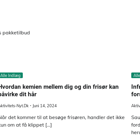
s pakketilbud
Alle Indlæg
All
Hvordan kemien mellem dig og din frisør kan
Inf
påvirke dit hår
for
ktivitets-Nyt.dk
Juni 14, 2024
Akti
Når det kommer til at besøge frisøren, handler det ikke
Sau
kun om at få klippet […]
for
her