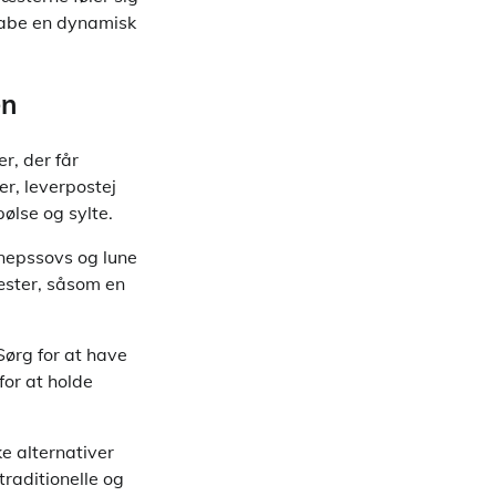
kabe en dynamisk
en
r, der får
ter, leverpostej
lse og sylte.
nnepssovs og lune
æster, såsom en
Sørg for at have
for at holde
ke alternativer
raditionelle og