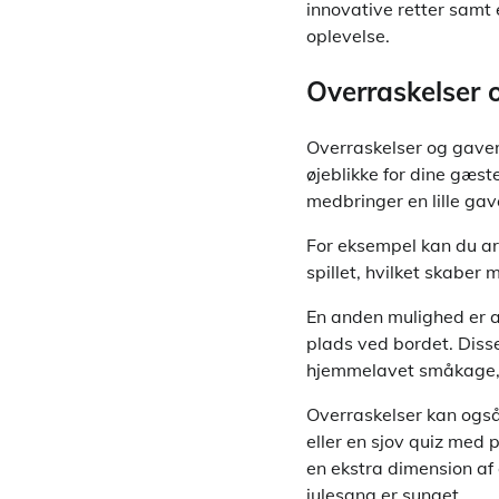
innovative retter samt 
oplevelse.
Overraskelser o
Overraskelser og gaver 
øjeblikke for dine gæst
medbringer en lille gave
For eksempel kan du ar
spillet, hvilket skaber
En anden mulighed er a
plads ved bordet. Diss
hjemmelavet småkage, en
Overraskelser kan ogs
eller en sjov quiz med 
en ekstra dimension af
julesang er sunget.