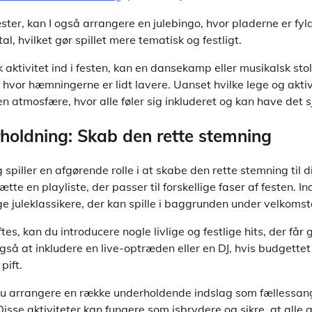
æster, kan I også arrangere en julebingo, hvor pladerne er fy
tal, hvilket gør spillet mere tematisk og festligt.
isk aktivitet ind i festen, kan en dansekamp eller musikalsk sto
, hvor hæmningerne er lidt lavere. Uanset hvilke lege og aktiv
en atmosfære, hvor alle føler sig inkluderet og kan have det
holdning: Skab den rette stemning
piller en afgørende rolle i at skabe den rette stemning til di
e en playliste, der passer til forskellige faser af festen. I
e juleklassikere, der kan spille i baggrunden under velkom
tes, kan du introducere nogle livlige og festlige hits, der få
så at inkludere en live-optræden eller en DJ, hvis budgettet t
pift.
 arrangere en række underholdende indslag som fællessang,
isse aktiviteter kan fungere som isbrydere og sikre, at alle 