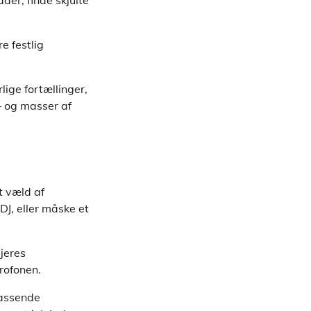
der, finde skjulte
e festlig
lige fortællinger,
 – og masser af
t væld af
DJ, eller måske et
jeres
rofonen.
passende