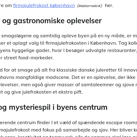
re om
firmajulefrokost københavn
her.
og gastronomiske oplevelser
le smagsløgene og samtidig opleve byen på en ny måde, er 
er et oplagt valg til firmajulefrokosten i København. Tag ko
yens hyggelige gader, hvor I besøger udvalgte restauranter
er street food-markeder.
 for at smage på alt fra klassiske danske juleretter til innov
avns mangfoldige madscene. Det er en oplevelse, der ikke 
evelser, men også giver masser af samtaleemner og sjove m
et og give julefrokosten et ekstra pift.
g mysteriespil i byens centrum
erende centrum finder I et væld af spændende escape rooms
firmajulefrokost med fokus på samarbejde og sjov. Her bliver 