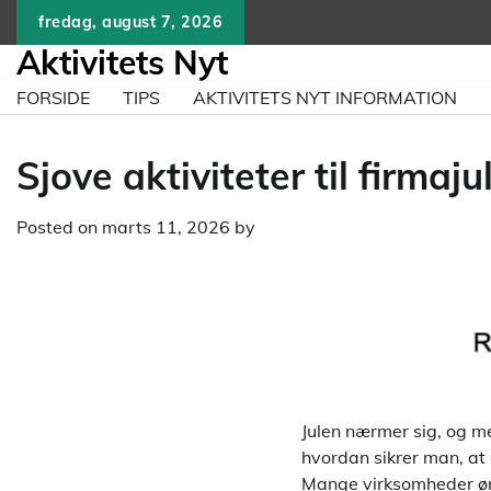
Skip
fredag, august 7, 2026
to
Aktivitets Nyt
content
FORSIDE
TIPS
AKTIVITETS NYT INFORMATION
Sjove aktiviteter til firma
Posted on
marts 11, 2026
by
Julen nærmer sig, og m
hvordan sikrer man, at 
Mange virksomheder øn