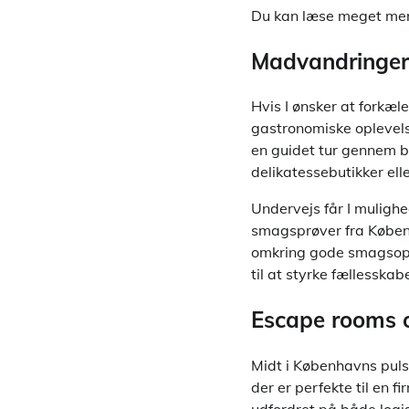
Du kan læse meget me
Madvandringer 
Hvis I ønsker at forkæ
gastronomiske oplevels
en guidet tur gennem b
delikatessebutikker ell
Undervejs får I mulighed
smagsprøver fra Københ
omkring gode smagsopl
til at styrke fællesskab
Escape rooms o
Midt i Københavns puls
der er perfekte til en 