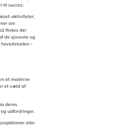
 til succes.
kost-aktiviteter,
ømmer om
så findes der
af de sjoveste og
 i hovedstaden –
 dem et moderne
r et væld af
via deres
 og udfordringer.
ojektioner eller