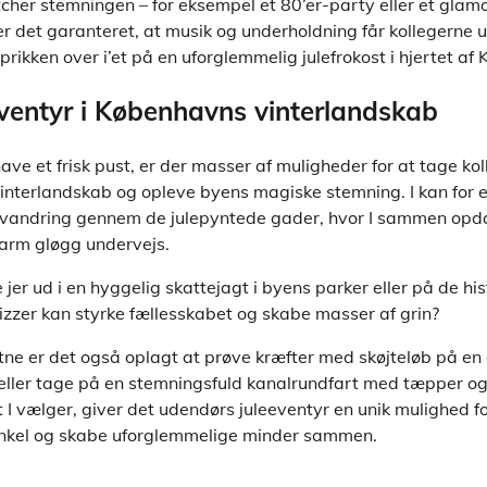
her stemningen – for eksempel et 80’er-party eller et glamo
er det garanteret, at musik og underholdning får kollegerne 
rikken over i’et på en uforglemmelig julefrokost i hjertet af
ventyr i Københavns vinterlandskab
have et frisk pust, er der masser af muligheder for at tage k
nterlandskab og opleve byens magiske stemning. I kan for
yvandring gennem de julepyntede gader, hvor I sammen opda
varm gløgg undervejs.
jer ud i en hyggelig skattejagt i byens parker eller på de his
izzer kan styrke fællesskabet og skabe masser af grin?
tne er det også oplagt at prøve kræfter med skøjteløb på en
eller tage på en stemningsfuld kanalrundfart med tæpper o
t I vælger, giver det udendørs juleeventyr en unik mulighed f
inkel og skabe uforglemmelige minder sammen.