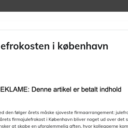
julefrokosten i københavn
ed den følger årets måske sjoveste firmaarrangement: julefr
årets firmajulefrokost i København bliver noget ud over det
sker at skabe en uforglemmelig aften, hvor kollegaerne ko