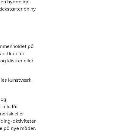
den hyggelige
ickstarter en ny
sammenholdet på
n. I kan for
g klistrer eller
lles kunstværk,
 og
 alle får
erisk eller
ding-aktiviteter
de på nye måder.