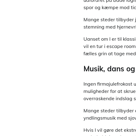
udfordret på både logis
spor og kæmpe mod tiden
Mange steder tilbyder j
stemning med hjernevr
Uanset om I er til klas
vil en tur i escape room
fælles grin at tage med 
Musik, dans og 
Ingen firmajulefrokost
muligheder for at skrue
overraskende indslag s
Mange steder tilbyder a
yndlingsmusik med sjov
Hvis I vil gøre det eks