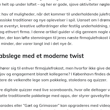
helt op under loftet – og her er gode, sjove aktiviteter nøglen
hav af muligheder, når det kommer til underholdende julefro
ssiske traditioner og nye oplevelser i spil. Uanset om I dr
ke eventyr, kreative udfordringer eller festlig underholdning, 
g ethvert firma. I denne artikel guider vi dig gennem nogle 
er, der kan løfte stemningen til jeres næste firmajulefrokost
inder, der varer langt ind i det nye år.
kabslege med et moderne twist
hører sig til enhver firmajulefrokost, men hvorfor ikke give
sjov og engagement blandt kollegerne? I København findes de
tere de velkendte lege som pakkeleg, stoledans og quizzer.
e digitale quizzer med live scoreboards, hvor alle deltager 
atte traditionelle pakkelege med apps, der styrer gavebytte
arades eller “Gæt og Grimasser” kan opgraderes med videopr