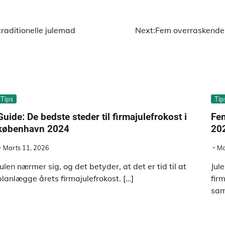
traditionelle julemad
Next:
Fem overraskende t
Tips
Tip
Guide: De bedste steder til firmajulefrokost i
Fem
københavn 2024
20
Marts 11, 2026
Ma
Julen nærmer sig, og det betyder, at det er tid til at
Jul
planlægge årets firmajulefrokost. […]
fir
saml