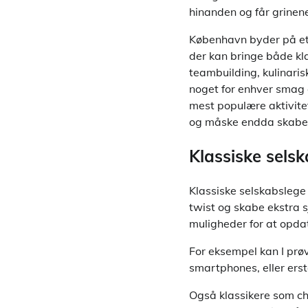
hinanden og får grinene 
København byder på et 
der kan bringe både kla
teambuilding, kulinaris
noget for enhver smag o
mest populære aktivitet
og måske endda skabe m
Klassiske sels
Klassiske selskabslege 
twist og skabe ekstra 
muligheder for at opda
For eksempel kan I prøv
smartphones, eller erst
Også klassikere som ch