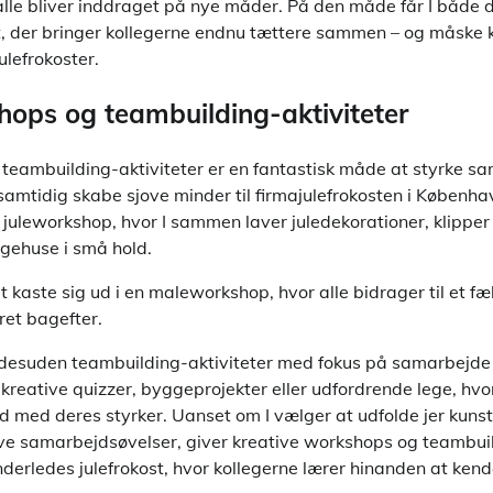
alle bliver inddraget på nye måder. På den måde får I både 
st, der bringer kollegerne endnu tættere sammen – og måske k
julefrokoster.
hops og teambuilding-aktiviteter
teambuilding-aktiviteter er en fantastisk måde at styrke 
samtidig skabe sjove minder til firmajulefrokosten i Københav
uleworkshop, hvor I sammen laver juledekorationer, klipper o
ehuse i små hold.
 kaste sig ud i en maleworkshop, hvor alle bidrager til et fæ
ret bagefter.
 desuden teambuilding-aktiviteter med fokus på samarbejde
eative quizzer, byggeprojekter eller udfordrende lege, hvor
d med deres styrker. Uanset om I vælger at udfolde jer kunstn
ve samarbejdsøvelser, giver kreative workshops og teambuil
derledes julefrokost, hvor kollegerne lærer hinanden at ken