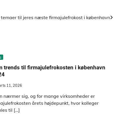
emaer til jeres næste firmajulefrokost i københavn
s
 trends til firmajulefrokosten i københavn
24
rts 11, 2026
en nærmer sig, og for mange virksomheder er
majulefrokosten årets højdepunkt, hvor kolleger
es til […]