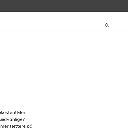
okosten! Men
 sædvanlige?
mmer tættere på