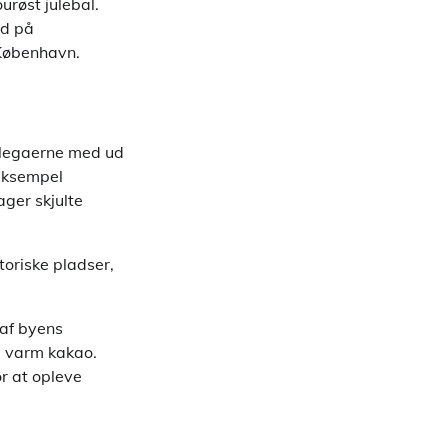
urøst julebal.
ud på
 København.
ollegaerne med ud
 eksempel
ger skjulte
toriske pladser,
 af byens
g varm kakao.
or at opleve