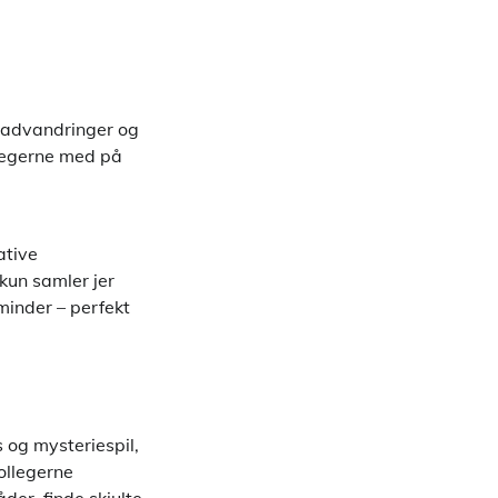
madvandringer og
llegerne med på
,
ative
kun samler jer
inder – perfekt
 og mysteriespil,
kollegerne