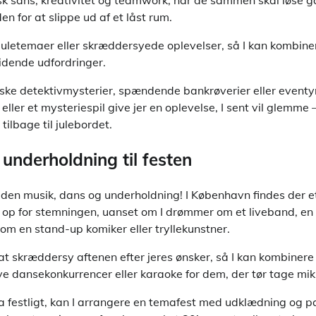
k sans, kreativitet og teamwork, når de sammen skal løse gå
 for at slippe ud af et låst rum.
uletemaer eller skræddersyede oplevelser, så I kan kombiner
idende udfordringer.
siske detektivmysterier, spændende bankrøverier eller eventyr
 eller et mysteriespil give jer en oplevelse, I sent vil glemme
tilbage til julebordet.
underholdning til festen
 uden musik, dans og underholdning! I København findes der e
 op for stemningen, uanset om I drømmer om et liveband, en 
om en stand-up komiker eller tryllekunstner.
t skræddersy aftenen efter jeres ønsker, så I kan kombinere 
e dansekonkurrencer eller karaoke for dem, der tør tage mik
tra festligt, kan I arrangere en temafest med udklædning og 