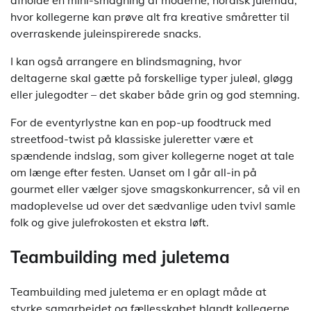
afholde en mini-smagning af moderne, nordisk julemad,
hvor kollegerne kan prøve alt fra kreative småretter til
overraskende juleinspirerede snacks.
I kan også arrangere en blindsmagning, hvor
deltagerne skal gætte på forskellige typer juleøl, gløgg
eller julegodter – det skaber både grin og god stemning.
For de eventyrlystne kan en pop-up foodtruck med
streetfood-twist på klassiske juleretter være et
spændende indslag, som giver kollegerne noget at tale
om længe efter festen. Uanset om I går all-in på
gourmet eller vælger sjove smagskonkurrencer, så vil en
madoplevelse ud over det sædvanlige uden tvivl samle
folk og give julefrokosten et ekstra løft.
Teambuilding med juletema
Teambuilding med juletema er en oplagt måde at
styrke samarbejdet og fællesskabet blandt kollegerne