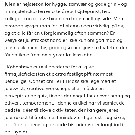
Julen er højsæson for hygge, samvær og gode grin – og
firmajulefrokosten er ofte årets højdepunkt, hvor
kolleger kan opleve hinanden fra en helt ny side. Men
hvordan sørger man for, at stemningen virkelig løftes,
og at alle får en uforglemmelig aften sammen? En
vellykket julefrokost handler ikke kun om god mad og
julemusik, men i høj grad også om sjove aktiviteter, der
får smilene frem og styrker fællesskabet.
I København er mulighederne for at give
firmajulefrokosten et ekstra festligt pift nærmest
uendelige. Uanset om I er til klassiske lege med et
juletwist, kreative workshops eller måske en
nervepirrende quiz, findes der noget for enhver smag og
ethvert temperament. I denne artikel har vi samlet de
bedste idéer til sjove aktiviteter, der kan gøre jeres
julefrokost til årets mest mindeværdige fest – og sikre,
at både grinene og de gode historier varer langt ind i
det nye år.