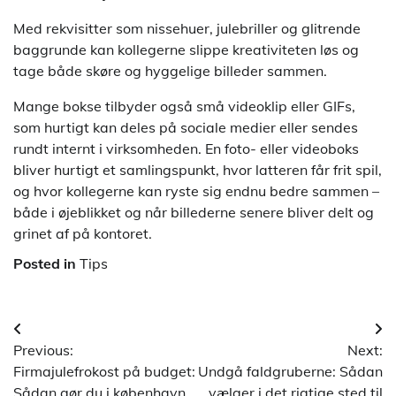
Med rekvisitter som nissehuer, julebriller og glitrende
baggrunde kan kollegerne slippe kreativiteten løs og
tage både skøre og hyggelige billeder sammen.
Mange bokse tilbyder også små videoklip eller GIFs,
som hurtigt kan deles på sociale medier eller sendes
rundt internt i virksomheden. En foto- eller videoboks
bliver hurtigt et samlingspunkt, hvor latteren får frit spil,
og hvor kollegerne kan ryste sig endnu bedre sammen –
både i øjeblikket og når billederne senere bliver delt og
grinet af på kontoret.
Posted in
Tips
Indlægsnavigation
Previous:
Next:
Firmajulefrokost på budget:
Undgå faldgruberne: Sådan
Sådan gør du i københavn
vælger i det rigtige sted til