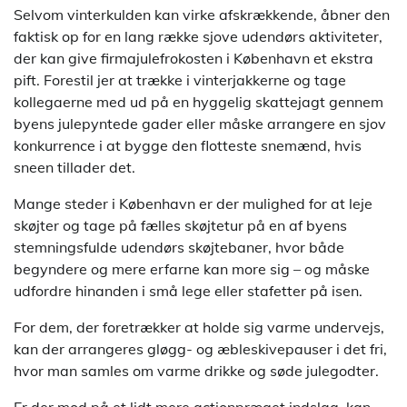
Selvom vinterkulden kan virke afskrækkende, åbner den
faktisk op for en lang række sjove udendørs aktiviteter,
der kan give firmajulefrokosten i København et ekstra
pift. Forestil jer at trække i vinterjakkerne og tage
kollegaerne med ud på en hyggelig skattejagt gennem
byens julepyntede gader eller måske arrangere en sjov
konkurrence i at bygge den flotteste snemænd, hvis
sneen tillader det.
Mange steder i København er der mulighed for at leje
skøjter og tage på fælles skøjtetur på en af byens
stemningsfulde udendørs skøjtebaner, hvor både
begyndere og mere erfarne kan more sig – og måske
udfordre hinanden i små lege eller stafetter på isen.
For dem, der foretrækker at holde sig varme undervejs,
kan der arrangeres gløgg- og æbleskivepauser i det fri,
hvor man samles om varme drikke og søde julegodter.
Er der mod på et lidt mere actionpræget indslag, kan