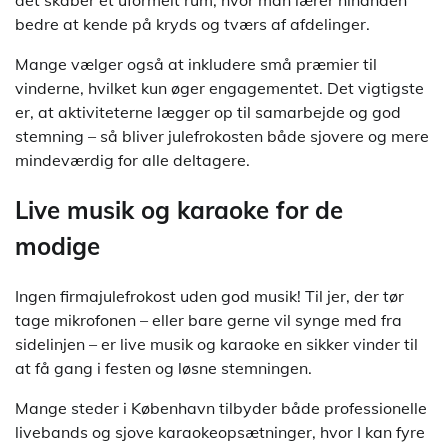
det skaber et uformelt rum, hvor man lærer hinanden
bedre at kende på kryds og tværs af afdelinger.
Mange vælger også at inkludere små præmier til
vinderne, hvilket kun øger engagementet. Det vigtigste
er, at aktiviteterne lægger op til samarbejde og god
stemning – så bliver julefrokosten både sjovere og mere
mindeværdig for alle deltagere.
Live musik og karaoke for de
modige
Ingen firmajulefrokost uden god musik! Til jer, der tør
tage mikrofonen – eller bare gerne vil synge med fra
sidelinjen – er live musik og karaoke en sikker vinder til
at få gang i festen og løsne stemningen.
Mange steder i København tilbyder både professionelle
livebands og sjove karaokeopsætninger, hvor I kan fyre