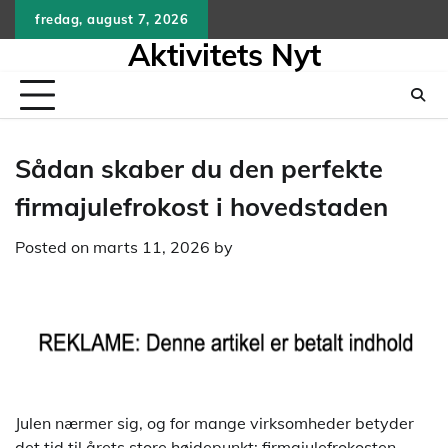
Skip
fredag, august 7, 2026
to
Aktivitets Nyt
content
Sådan skaber du den perfekte
firmajulefrokost i hovedstaden
Posted on
marts 11, 2026
by
Julen nærmer sig, og for mange virksomheder betyder
det tid til årets store højdepunkt: firmajulefrokosten.