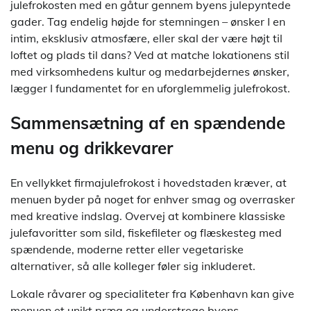
julefrokosten med en gåtur gennem byens julepyntede
gader. Tag endelig højde for stemningen – ønsker I en
intim, eksklusiv atmosfære, eller skal der være højt til
loftet og plads til dans? Ved at matche lokationens stil
med virksomhedens kultur og medarbejdernes ønsker,
lægger I fundamentet for en uforglemmelig julefrokost.
Sammensætning af en spændende
menu og drikkevarer
En vellykket firmajulefrokost i hovedstaden kræver, at
menuen byder på noget for enhver smag og overrasker
med kreative indslag. Overvej at kombinere klassiske
julefavoritter som sild, fiskefileter og flæskesteg med
spændende, moderne retter eller vegetariske
alternativer, så alle kolleger føler sig inkluderet.
Lokale råvarer og specialiteter fra København kan give
menuen et unikt præg og understrege byens