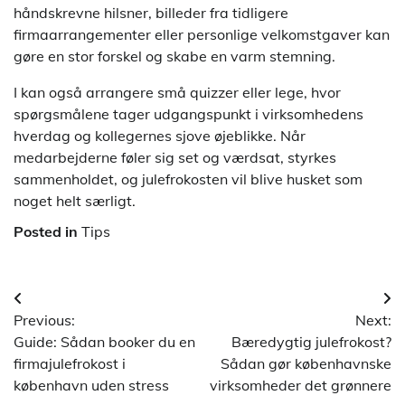
håndskrevne hilsner, billeder fra tidligere
firmaarrangementer eller personlige velkomstgaver kan
gøre en stor forskel og skabe en varm stemning.
I kan også arrangere små quizzer eller lege, hvor
spørgsmålene tager udgangspunkt i virksomhedens
hverdag og kollegernes sjove øjeblikke. Når
medarbejderne føler sig set og værdsat, styrkes
sammenholdet, og julefrokosten vil blive husket som
noget helt særligt.
Posted in
Tips
Indlægsnavigation
Previous:
Next:
Guide: Sådan booker du en
Bæredygtig julefrokost?
firmajulefrokost i
Sådan gør københavnske
københavn uden stress
virksomheder det grønnere