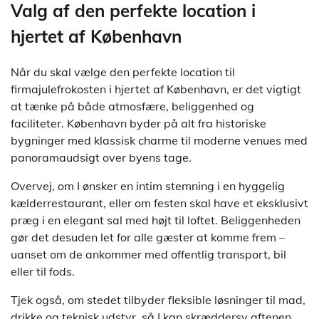
Valg af den perfekte location i
hjertet af København
Når du skal vælge den perfekte location til
firmajulefrokosten i hjertet af København, er det vigtigt
at tænke på både atmosfære, beliggenhed og
faciliteter. København byder på alt fra historiske
bygninger med klassisk charme til moderne venues med
panoramaudsigt over byens tage.
Overvej, om I ønsker en intim stemning i en hyggelig
kælderrestaurant, eller om festen skal have et eksklusivt
præg i en elegant sal med højt til loftet. Beliggenheden
gør det desuden let for alle gæster at komme frem –
uanset om de ankommer med offentlig transport, bil
eller til fods.
Tjek også, om stedet tilbyder fleksible løsninger til mad,
drikke og teknisk udstyr, så I kan skræddersy aftenen