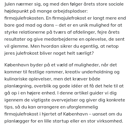
Julen nærmer sig, og med den følger årets store sociale
højdepunkt på mange arbejdspladser:
firmajulefrokosten. En firmajulefrokost er langt mere end
bare god mad og dans – det er en unik mulighed for at
styrke relationerne på tværs af afdelinger, fejre årets
resultater og give medarbejderne en oplevelse, de sent
vil glemme. Men hvordan sikrer du egentlig, at netop
jeres julefrokost bliver noget helt særligt?
København byder på et væld af muligheder, når det
kommer til festlige rammer, kreativ underholdning og
kulinariske oplevelser, men det kræver både
planlægning, overblik og gode idéer at få det hele til at
gå op i en højere enhed. I denne artikel guider vi dig
igennem de vigtigste overvejelser og giver dig konkrete
tips, så du kan arrangere en uforglemmelig
firmajulefrokost i hjertet af København – uanset om du
planlægger for en lille startup eller en stor virksomhed.