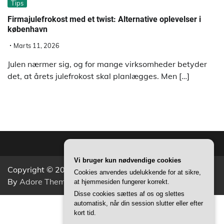
Tips
Firmajulefrokost med et twist: Alternative oplevelser i
københavn
Marts 11, 2026
Julen nærmer sig, og for mange virksomheder betyder
det, at årets julefrokost skal planlægges. Men […]
Vi bruger kun nødvendige cookies
Copyright © 2026
Aktivitets Nyt
Theme: Popular News
Cookies anvendes udelukkende for at sikre,
By
Adore Themes
.
at hjemmesiden fungerer korrekt.
Disse cookies sættes af os og slettes
automatisk, når din session slutter eller efter
CVR 37407739
kort tid.