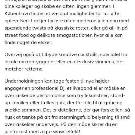
dine kolleger og skabe en aften, ingen glemmer. I
København findes et væld af muligheder for at løfte
oplevelsen: Lad jer forføre af en moderne julemenu med
spændende twists på klassiske retter, eller gå all-in på
street food og delikate smagsstationer, hvor alle kan
finde noget de elsker.
Overvej også at tilbyde kreative cocktails, specialøl fra
lokale mikrobryggerier eller en eksklusiv vinmenu, der
matcher retterne.
Underholdningen kan tage festen til nye højder –
engager en professionel DJ, et liveband eller måske en
overraskende performance som tryllekunstner, stand-
up komiker eller fælles quiz, der får alle til at grine og
snakke sammen. Det er detaljerne, der gør forskellen, så
husk at tænke på alt fra stemningsfuld belysning til små
overraskelser undervejs. På den måde sikrer du en
julefrokost med ægte wow-effekt!