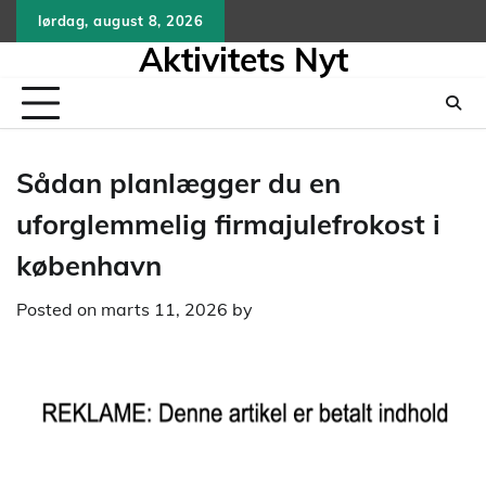
Skip
lørdag, august 8, 2026
to
Aktivitets Nyt
content
Sådan planlægger du en
uforglemmelig firmajulefrokost i
københavn
Posted on
marts 11, 2026
by